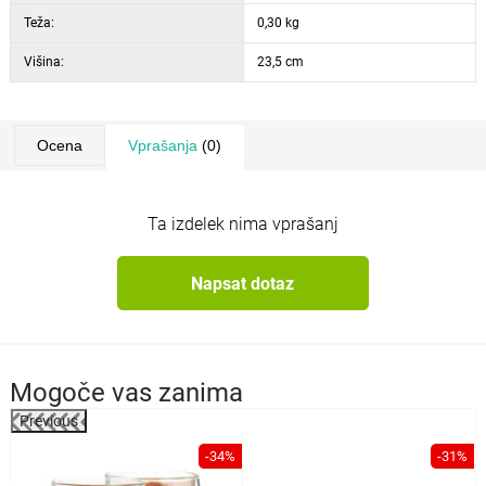
Teža:
0,30 kg
Višina:
23,5 cm
Ocena
Vprašanja
(0)
Ta izdelek nima vprašanj
Napsat dotaz
Mogoče vas zanima
Previous
-34%
-31%