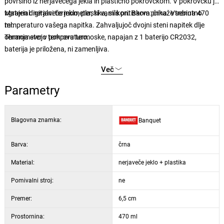
površino iz nerjavečega jekla in plastično pokrovčkom. V pokrovčku je
vgrajen digitalni termometer, ki vam s pritiskom prikaže trenutno
Material: nerjaveče jeklo, plastika, silikon. Barva: črna. Vsebina 470
temperaturo vašega napitka. Zahvaljujoč dvojni steni napitek dlje
ml.
ohranja svojo temperaturo.
Termometer v pokrovu termoske, napajan z 1 baterijo CR2032,
baterija je priložena, ni zamenljiva.
Več
Parametry
Blagovna znamka:
Banquet
Barva:
črna
Material:
nerjaveče jeklo + plastika
Pomivalni stroj:
ne
Premer:
6,5 cm
Prostornina:
470 ml