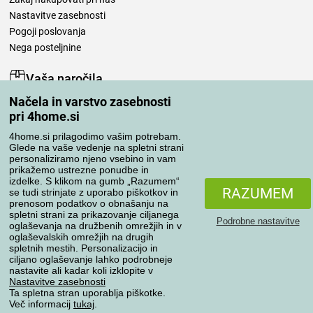
Nastavitve zasebnosti
Pogoji poslovanja
Nega posteljnine
Vaša naročila
Načela in varstvo zasebnosti
Moj račun
pri 4home.si
Pregled naročil
Reklamacija
4home.si prilagodimo vašim potrebam.
Glede na vaše vedenje na spletni strani
Odstop od kupoprodajne pogodbe
personaliziramo njeno vsebino in vam
Pravila obdelave ocen
prikažemo ustrezne ponudbe in
izdelke. S klikom na gumb „Razumem“
RAZUMEM
se tudi strinjate z uporabo piškotkov in
Načini prevoza
prenosom podatkov o obnašanju na
spletni strani za prikazovanje ciljanega
Podrobne nastavitve
oglaševanja na družbenih omrežjih in v
oglaševalskih omrežjih na drugih
spletnih mestih. Personalizacijo in
Načini plačila
ciljano oglaševanje lahko podrobneje
nastavite ali kadar koli izklopite v
Nastavitve zasebnosti
Ta spletna stran uporablja piškotke.
Zanesljiva trgovina
Več informacij
tukaj
.