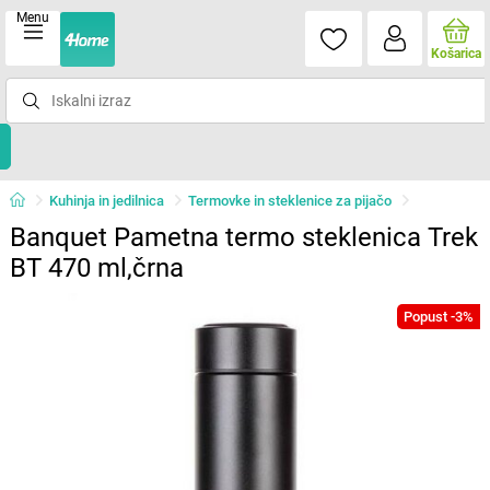
Menu
Košarica
Kuhinja in jedilnica
Termovke in steklenice za pijačo
Banquet Pametna termo steklenica Trek
BT 470 ml,črna
Popust -3%