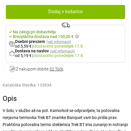
Dodaj v košarico
Na zalogi pri dobavitelju
Brezplačna dostava nad 150,00 €
Osebni prevzem
(več informacij)
od 5,59 €
|
dostavimo
ponedeljek 17.8.
Dostava na naslov
(več informacij)
od 5,19 €
|
dostavimo
ponedeljek 17.8.
Z nakupom dobite
52 Točk
Kataloška številka:
133934
Opis
V šolo, v službo ali na pot. Kamorkoli se odpravljate, ta potovalna
nerjavna termovka Trek BT znamke Banquet vam bo prišla prav.
Praktična potovalna termo steklenica Trek BT ima zunanjo in notranjo