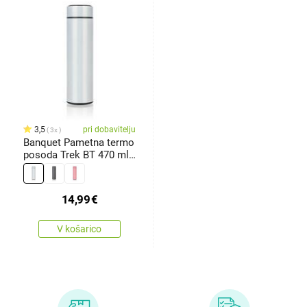
3,5
pri dobavitelju
3x
Banquet Pametna termo
posoda Trek BT 470 ml,
bela
14,99
€
V košarico