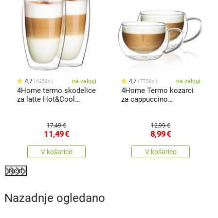
4,7
na zalogi
4,7
na zalogi
4258x
7708x
4Home termo skodelice
4Home Termo kozarci
za latte Hot&Cool
za cappuccino
410ml, 2 kos
Hot&Cool 280 ml, 2
kosa
17,49 €
12,99 €
11,49
€
8,99
€
V košarico
V košarico
Next
Nazadnje ogledano