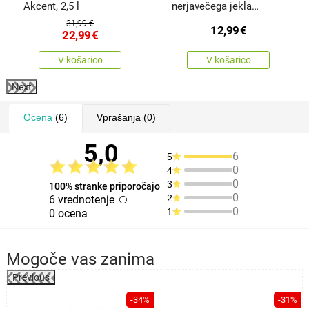
Akcent, 2,5 l
nerjavečega jekla
Akcent, 0,5 l
31,99 €
12,99
€
22,99
€
V košarico
V košarico
Next
Ocena
(6)
Vprašanja
(0)
5,0
6
5
0
4
0
3
100% stranke priporočajo
0
2
6 vrednotenje
0
1
0 ocena
Mogoče vas zanima
Previous
-34%
-31%