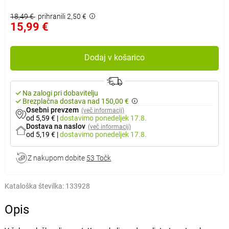
18,49 €
prihranili 2,50 €
15,99 €
Dodaj v košarico
Na zalogi pri dobavitelju
Brezplačna dostava nad 150,00 €
Osebni prevzem
(več informacij)
od 5,59 €
|
dostavimo
ponedeljek 17.8.
Dostava na naslov
(več informacij)
od 5,19 €
|
dostavimo
ponedeljek 17.8.
Z nakupom dobite
53 Točk
Kataloška številka:
133928
Opis