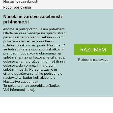
Nastavitve zasebnosti
Pogoji poslovanja
Nega posteljnine
Načela in varstvo zasebnosti
pri 4home.si
Vaša naročila
4home.si prilagodimo vašim potrebam.
Moj račun
Glede na vaše vedenje na spletni strani
personaliziramo njeno vsebino in vam
Pregled naročil
prikažemo ustrezne ponudbe in
Reklamacija
izdelke. S klikom na gumb „Razumem“
RAZUMEM
se tudi strinjate z uporabo piškotkov in
Odstop od kupoprodajne pogodbe
prenosom podatkov o obnašanju na
Pravila obdelave ocen
spletni strani za prikazovanje ciljanega
Podrobne nastavitve
oglaševanja na družbenih omrežjih in v
oglaševalskih omrežjih na drugih
Načini prevoza
spletnih mestih. Personalizacijo in
ciljano oglaševanje lahko podrobneje
nastavite ali kadar koli izklopite v
Nastavitve zasebnosti
Ta spletna stran uporablja piškotke.
Načini plačila
Več informacij
tukaj
.
Zanesljiva trgovina