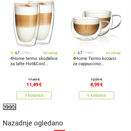
4,7
na zalogi
4,7
na zalogi
4258x
7708x
4Home termo skodelice
4Home Termo kozarci
za latte Hot&Cool
za cappuccino
410ml, 2 kos
Hot&Cool 280 ml, 2
kosa
17,49 €
12,99 €
11,49
€
8,99
€
V košarico
V košarico
Next
Nazadnje ogledano