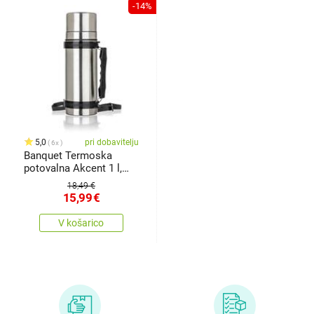
-14%
5,0
pri dobavitelju
6x
Banquet Termoska
potovalna Akcent 1 l,
nerjavečejeklo
18,49 €
15,99
€
V košarico