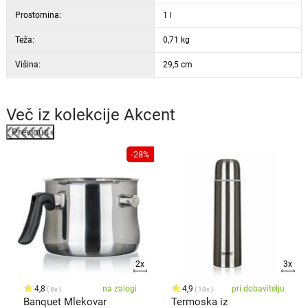
Prostornina:
1 l
Teža:
0,71 kg
Višina:
29,5 cm
Več iz kolekcije
Akcent
Previous
%
-28%
2x
3x
4,8
na zalogi
4,9
pri dobavitelju
8x
10x
Banquet Mlekovar
Termoska iz