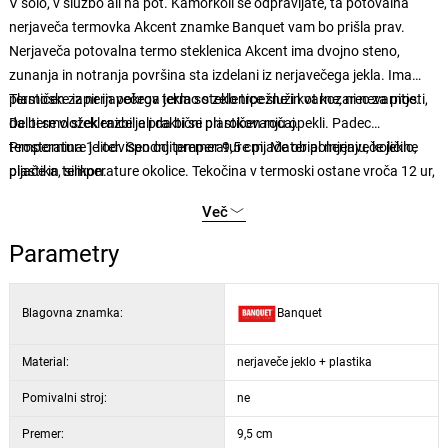
V šolo, v službo ali na pot. Kamorkoli se odpravljate, ta potovalna
nerjaveča termovka Akcent znamke Banquet vam bo prišla prav.
Nerjaveča potovalna termo steklenica Akcent ima dvojno steno,
zunanja in notranja površina sta izdelani iz nerjavečega jekla. Ima
plastičen zapir in pokrov termo steklenice služi kot kozarec za pitje.
Termoske iz nerjavečega jekla so zelo trpežne in varne, ni nevarnosti,
Del termo steklenice je praktični plastičen ročaj.
da bi se vložek razbil ali da bi se pri rokovanju opekli. Padec
temperature je odvisen od temperature pijače ob polnjenju, količine
Prostornina 1 liter. Spodnji premer 9,5 cm. Material nerjaveče jeklo,
pijače in temperature okolice. Tekočina v termoski ostane vroča 12 ur,
plastika, silikon.
hladna pa 24 ur.
Več
Parametry
Blagovna znamka:
Banquet
Material:
nerjaveče jeklo + plastika
Pomivalni stroj:
ne
Premer:
9,5 cm