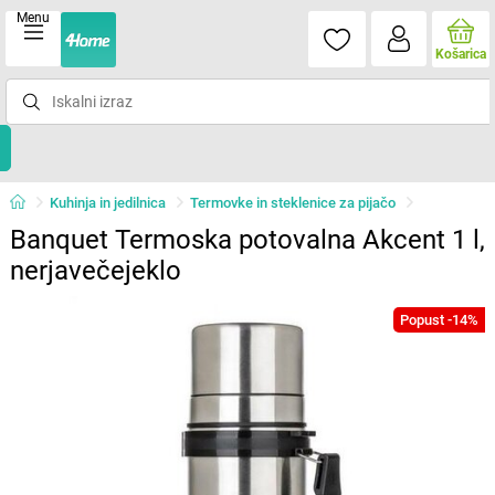
Menu
Košarica
Kuhinja in jedilnica
Termovke in steklenice za pijačo
Banquet Termoska potovalna Akcent 1 l,
nerjavečejeklo
Popust -14%