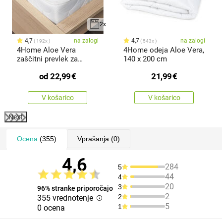
2x
4,7
na zalogi
4,7
na zalogi
192x
543x
4Home Aloe Vera
4Home odeja Aloe Vera,
zaščitni prevlek za
140 x 200 cm
vzmetnico z
od
22,99
€
21,99
€
V košarico
V košarico
Next
Ocena
(355)
Vprašanja
(0)
4,6
284
5
44
4
20
3
96% stranke priporočajo
2
2
355 vrednotenje
5
1
0 ocena