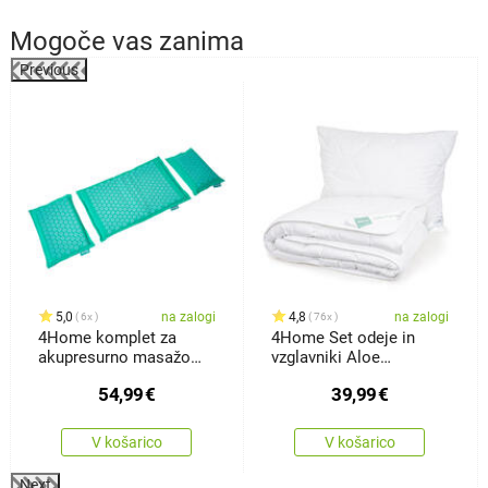
Mogoče vas zanima
Previous
5,0
na zalogi
4,8
na zalogi
6x
76x
4Home komplet za
4Home Set odeje in
akupresurno masažo
vzglavniki Aloe
celega telesa Antistress
Premium, 140 x 200 cm,
54,99
€
39,99
€
70 x 90 cm
V košarico
V košarico
Next