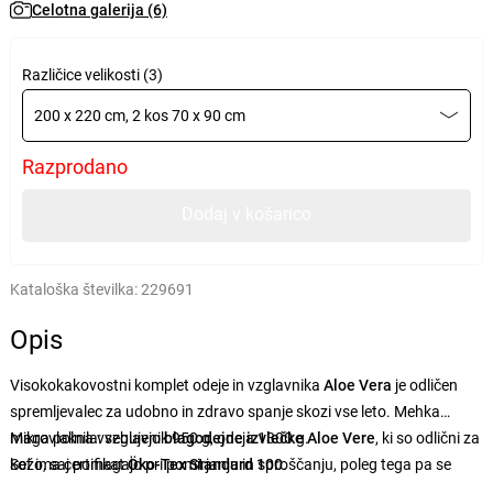
Celotna galerija (6)
Različice velikosti (3)
200 x 220 cm, 2 kos 70 x 90 cm
Razprodano
Dodaj v košarico
Kataloška številka:
229691
Opis
Visokokakovostni komplet odeje in vzglavnika
Aloe Vera
je odličen
spremljevalec za udobno in zdravo spanje skozi vse leto. Mehka
mikrovlakna vsebujejo
Maga polnila: vzglavnik 950 g, odeja 1300 g.
blagodejne izvlečke Aloe Vere
, ki so odlični za
kožo, saj pomagajo pri pomirjanju in sproščanju, poleg tega pa se
Set ima certifikat
Öko-Tex Standard 100
.
ponašajo z
antibakterijskimi
lastnostmi. Polnilo iz votlih vlaken je