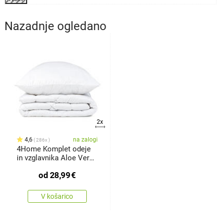
Nazadnje ogledano
2x
4,6
na zalogi
286x
4Home Komplet odeje
in vzglavnika Aloe Vera,
140 x
od
28,99
€
V košarico