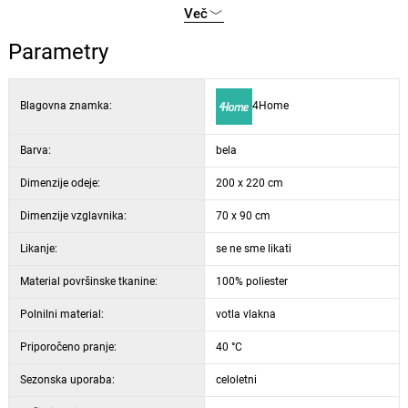
Več
primerno tudi za alergike
, zato lahko v udobju uživa vsa vaša
družina. Zahvaljujoč šivom ostane polnilo enakomerno razporejeno
Parametry
po celotni površini.
Blagovna znamka:
4Home
Barva:
bela
Dimenzije odeje:
200 x 220 cm
Dimenzije vzglavnika:
70 x 90 cm
Likanje:
se ne sme likati
Material površinske tkanine:
100% poliester
Polnilni material:
votla vlakna
Priporočeno pranje:
40 °C
Sezonska uporaba:
celoletni