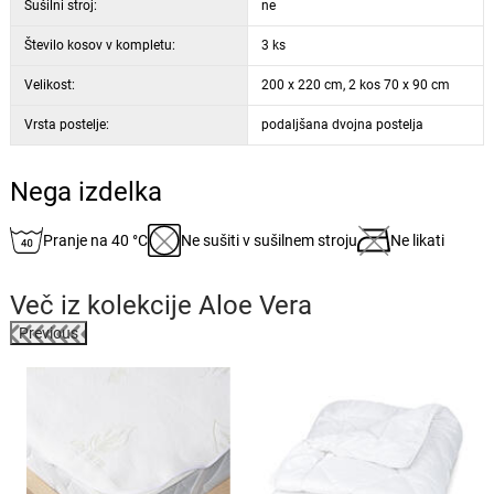
Sušilni stroj:
ne
Število kosov v kompletu:
3 ks
Velikost:
200 x 220 cm, 2 kos 70 x 90 cm
Vrsta postelje:
podaljšana dvojna postelja
Nega izdelka
Pranje na 40 °C
Ne sušiti v sušilnem stroju
Ne likati
Več iz kolekcije
Aloe Vera
Previous
%