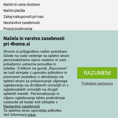
Načini in cene dostave
Načini plačila
Zakaj nakupovati pri nas
Nastavitve zasebnosti
Pogoji poslovanja
Nega posteljnine
Načela in varstvo zasebnosti
pri 4home.si
Vaša naročila
4home.si prilagodimo vašim potrebam.
Moj račun
Glede na vaše vedenje na spletni strani
personaliziramo njeno vsebino in vam
Pregled naročil
prikažemo ustrezne ponudbe in
Reklamacija
izdelke. S klikom na gumb „Razumem“
RAZUMEM
se tudi strinjate z uporabo piškotkov in
Odstop od kupoprodajne pogodbe
prenosom podatkov o obnašanju na
Pravila obdelave ocen
spletni strani za prikazovanje ciljanega
Podrobne nastavitve
oglaševanja na družbenih omrežjih in v
oglaševalskih omrežjih na drugih
Načini prevoza
spletnih mestih. Personalizacijo in
ciljano oglaševanje lahko podrobneje
nastavite ali kadar koli izklopite v
Nastavitve zasebnosti
Ta spletna stran uporablja piškotke.
Načini plačila
Več informacij
tukaj
.