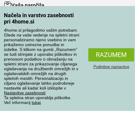
Vaša naročila
Načela in varstvo zasebnosti
Moj račun
pri 4home.si
Pregled naročil
Reklamacija
4home.si prilagodimo vašim potrebam.
Glede na vaše vedenje na spletni strani
Odstop od kupoprodajne pogodbe
personaliziramo njeno vsebino in vam
Pravila obdelave ocen
prikažemo ustrezne ponudbe in
izdelke. S klikom na gumb „Razumem“
RAZUMEM
se tudi strinjate z uporabo piškotkov in
Načini prevoza
prenosom podatkov o obnašanju na
spletni strani za prikazovanje ciljanega
Podrobne nastavitve
oglaševanja na družbenih omrežjih in v
oglaševalskih omrežjih na drugih
spletnih mestih. Personalizacijo in
Načini plačila
ciljano oglaševanje lahko podrobneje
nastavite ali kadar koli izklopite v
Nastavitve zasebnosti
Ta spletna stran uporablja piškotke.
Zanesljiva trgovina
Več informacij
tukaj
.
Varstvo osebnih podatkov