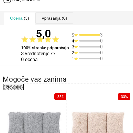
Ocena
(3)
Vprašanja
(0)
5,0
3
5
0
4
0
3
100% stranke priporočajo
0
2
3 vrednotenje
0
1
0 ocena
Mogoče vas zanima
Previous
%
-33%
-33%