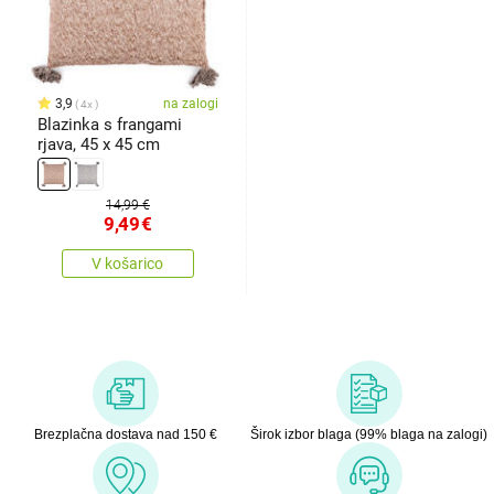
3,9
na zalogi
4x
Blazinka s frangami
rjava, 45 x 45 cm
14,99 €
9,49
€
V košarico
Brezplačna dostava nad 150 €
Širok izbor blaga (99% blaga na zalogi)