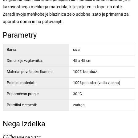
kakovostnega mehkega materiala, ki je prijeten in topel na dotik.
Zaradi svoje mehkobe je blazinica zelo udobna, zato je primerna za
uporabo doma in na potovanjih.
Parametry
Barva:
siva
Dimenzije vzglavnika:
45 x 45 cm
Material površinske tkanine:
100% bombaž
Polnilni material:
100%poliester (votla vlakna)
Priporočeno pranje:
30 °C
Pritrdilni elementi:
zadrga
Nega izdelka
Pranje na 30 °C