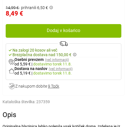
14,99 €
prihranili 6,50 €
8,49 €
Dodaj v košarico
Na zalogi 20 kosov ali več
Brezplačna dostava nad 150,00 €
Osebni prevzem
(več informacij)
od 5,59 €
|
dostavimo
torek 11.8.
Dostava na naslov
(več informacij)
od 5,19 €
|
dostavimo
torek 11.8.
Z nakupom dobite
9 Točk
Kataloška številka:
237359
Opis
Originalna blazinica lahko polepša vsak kotiček doma. Izdelana je iz