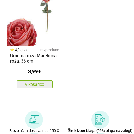
4,3
razprodano
8x
Umetna roža Marelična
roža, 36 cm
3,99
€
V košarico
Brezplačna dostava nad 150 €
Širok izbor blaga (99% blaga na zalogi)