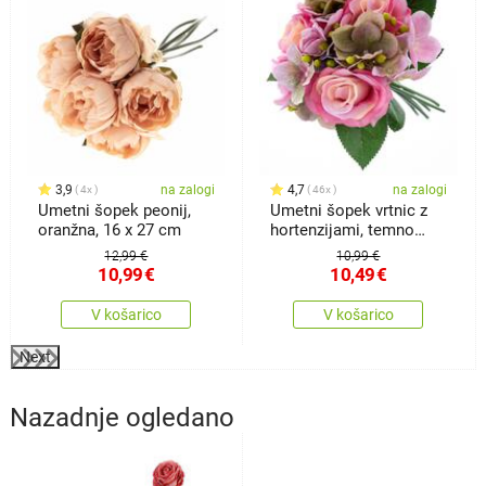
3,9
na zalogi
4,7
na zalogi
4x
46x
Umetni šopek peonij,
Umetni šopek vrtnic z
oranžna, 16 x 27 cm
hortenzijami, temno
roza
12,99 €
10,99 €
10,99
€
10,49
€
V košarico
V košarico
Next
Nazadnje ogledano