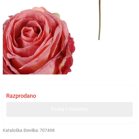
Razprodano
Dodaj v košarico
Kataloška številka:
707498