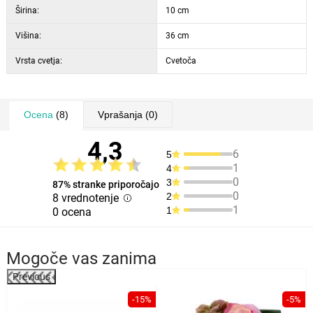
Širina:
10 cm
Višina:
36 cm
Vrsta cvetja:
Cvetoča
Ocena
(8)
Vprašanja
(0)
4,3
6
5
1
4
0
3
87% stranke priporočajo
0
2
8 vrednotenje
1
1
0 ocena
Mogoče vas zanima
Previous
-15%
-5%