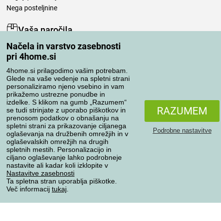
Nega posteljnine
Vaša naročila
Načela in varstvo zasebnosti
Moj račun
pri 4home.si
Pregled naročil
Reklamacija
4home.si prilagodimo vašim potrebam.
Glede na vaše vedenje na spletni strani
Odstop od kupoprodajne pogodbe
personaliziramo njeno vsebino in vam
Pravila obdelave ocen
prikažemo ustrezne ponudbe in
izdelke. S klikom na gumb „Razumem“
RAZUMEM
se tudi strinjate z uporabo piškotkov in
Načini prevoza
prenosom podatkov o obnašanju na
spletni strani za prikazovanje ciljanega
Podrobne nastavitve
oglaševanja na družbenih omrežjih in v
oglaševalskih omrežjih na drugih
spletnih mestih. Personalizacijo in
Načini plačila
ciljano oglaševanje lahko podrobneje
nastavite ali kadar koli izklopite v
Nastavitve zasebnosti
Ta spletna stran uporablja piškotke.
Zanesljiva trgovina
Več informacij
tukaj
.