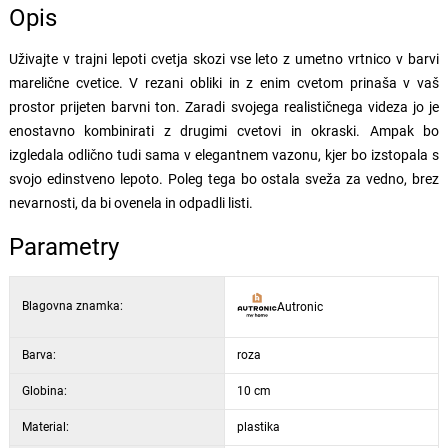
Opis
Uživajte v trajni lepoti cvetja skozi vse leto z umetno vrtnico v barvi
marelične cvetice. V rezani obliki in z enim cvetom prinaša v vaš
prostor prijeten barvni ton. Zaradi svojega realističnega videza jo je
enostavno kombinirati z drugimi cvetovi in okraski. Ampak bo
izgledala odlično tudi sama v elegantnem vazonu, kjer bo izstopala s
svojo edinstveno lepoto. Poleg tega bo ostala sveža za vedno, brez
nevarnosti, da bi ovenela in odpadli listi.
Parametry
Blagovna znamka:
Autronic
Barva:
roza
Globina:
10 cm
Material:
plastika