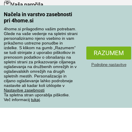
Vaša naročila
Načela in varstvo zasebnosti
Moj račun
pri 4home.si
Pregled naročil
Reklamacija
4home.si prilagodimo vašim potrebam.
Glede na vaše vedenje na spletni strani
Odstop od kupoprodajne pogodbe
personaliziramo njeno vsebino in vam
Pravila obdelave ocen
prikažemo ustrezne ponudbe in
izdelke. S klikom na gumb „Razumem“
RAZUMEM
se tudi strinjate z uporabo piškotkov in
Načini prevoza
prenosom podatkov o obnašanju na
spletni strani za prikazovanje ciljanega
Podrobne nastavitve
oglaševanja na družbenih omrežjih in v
oglaševalskih omrežjih na drugih
spletnih mestih. Personalizacijo in
Načini plačila
ciljano oglaševanje lahko podrobneje
nastavite ali kadar koli izklopite v
Nastavitve zasebnosti
Ta spletna stran uporablja piškotke.
Zanesljiva trgovina
Več informacij
tukaj
.
Varstvo osebnih podatkov