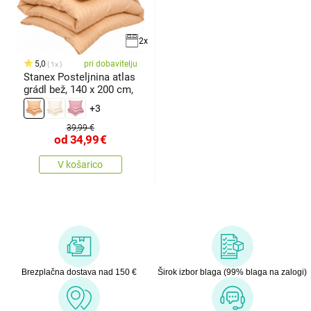
2x
5,0
pri dobavitelju
1x
Stanex Posteljnina atlas
grádl bež, 140 x 200 cm,
+3
39,99 €
od
34,99
€
V košarico
Brezplačna dostava nad 150 €
Širok izbor blaga (99% blaga na zalogi)