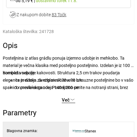
od 5,19 €
|
dostavimo
torek 11.8.
Z nakupom dobite
83 Točk
Kataloška številka:
241728
Opis
Posteljnina iz atlas grádlu ponuja izjemno udobje in mehkobo. Ta
material je večna klasika med posteljno posteljnino. Izdelan je iz 100 %
bombaža najvišje kakovosti. Struktura 2,5 cm trakov poudarja
Komplet vsebuje:
eleganco in dizajn. Svetlo siva barva te luksuzne posteljnine bo v vašo
1x prevleka za vzglavnik 70 x 90 cm
spalnico vnesla eleganco. Posteljnino perite na notranji strani, brez
1x prevleka za odejo 140 x 200 cm
belil in kemičnih čistil.
Več
Parametry
Blagovna znamka:
Stanex