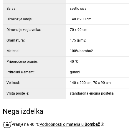
Barva:
svetlo siva
Dimenzije odeje:
140 x 200 cm
Dimenzije vzglavnika:
70 x 90 cm
Gramatura:
175 g/m2
Material:
100% bombaž
Priporočeno pranje:
40 °C
Pritrdilni elementi:
gumbi
Velikost:
140 x 200 cm, 70 x 90 cm
Vrsta postelje:
standardna enojna postelja
Nega izdelka
Pranje na 40 °C
Podrobnosti o materialu
Bombaž