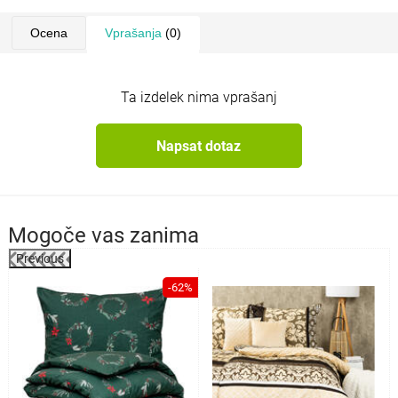
Ocena
Vprašanja
(0)
Ta izdelek nima vprašanj
Napsat dotaz
Mogoče vas zanima
Previous
%
-62%