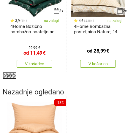
3x
2x
3,9
na zalogi
4,6
na zalogi
5x
238x
4Home Božično
4Home Bombažna
bombažno posteljnino
posteljnina Nature, 140
Poinsettia, 140
x 200
29,99 €
od
28,99
€
od
11,49
€
V košarico
V košarico
Next
Nazadnje ogledano
-13%