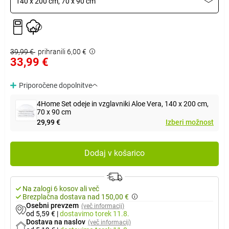
140 x 200 cm, 70 x 90 cm
39,99 €
prihranili 6,00 €
33,99 €
Priporočene dopolnitve
4Home Set odeje in vzglavniki Aloe Vera, 140 x 200 cm,
70 x 90 cm
29,99 €
Izberi možnost
Dodaj v košarico
Na zalogi 6 kosov ali več
Brezplačna dostava nad 150,00 €
Osebni prevzem
(več informacij)
od 5,59 €
|
dostavimo
torek 11.8.
Dostava na naslov
(več informacij)