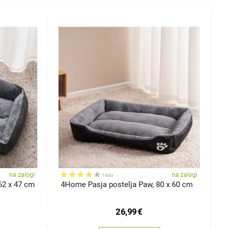
na zalogi
na zalogi
144x
62 x 47 cm
4Home Pasja postelja Paw, 80 x 60 cm
4
6
26,99
€