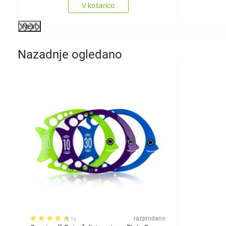
V košarico
Next
Nazadnje ogledano
razprodano
1x