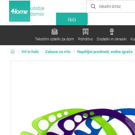
udobje
domov
Tekstilni izdelki za dom
Pohištvo
Dodatki in okraski
Ku
Vrt in hobi
Zabava na vrtu
Napihljivi predmeti, vodne igrače