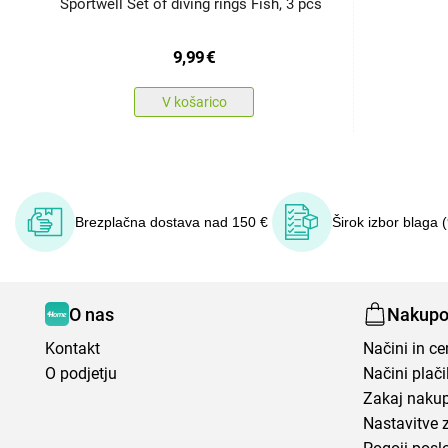
Sportwell Set of diving rings Fish, 3 pcs
9,99
€
V košarico
Brezplačna dostava nad 150 €
Širok izbor blaga 
O nas
Nakupo
Kontakt
Načini in c
O podjetju
Načini plači
Zakaj nakup
Nastavitve 