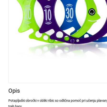
Opis
Potapljaški obročki v obliki ribic so odlična pomoč pri učenju plavan
treh barv.