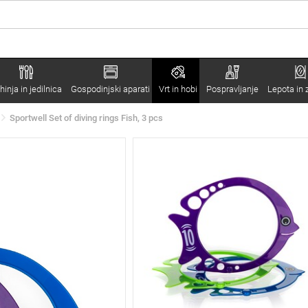
hinja in jedilnica
Gospodinjski aparati
Vrt in hobi
Pospravljanje
Lepota in 
Sportwell Set of diving rings Fish, 3 pcs