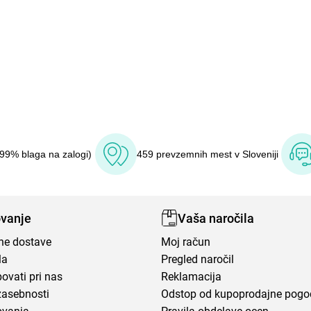
(99% blaga na zalogi)
459 prevzemnih mest v Sloveniji
vanje
Vaša naročila
ene dostave
Moj račun
la
Pregled naročil
ovati pri nas
Reklamacija
zasebnosti
Odstop od kupoprodajne pog