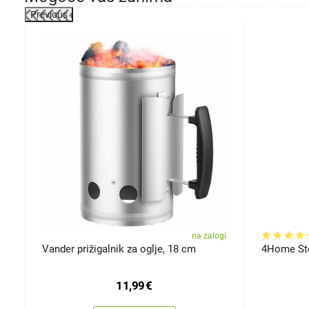
Previous
-26%
gi
na zalogi
Vander prižigalnik za oglje, 18 cm
4Home Stoj
11,99
€