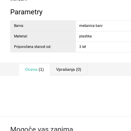
Parametry
Barva:
mešanica barv
Material:
plastika
Priporočena starost od:
3 let
Ocena
(1)
Vprašanja
(0)
Mogoče vas zanima