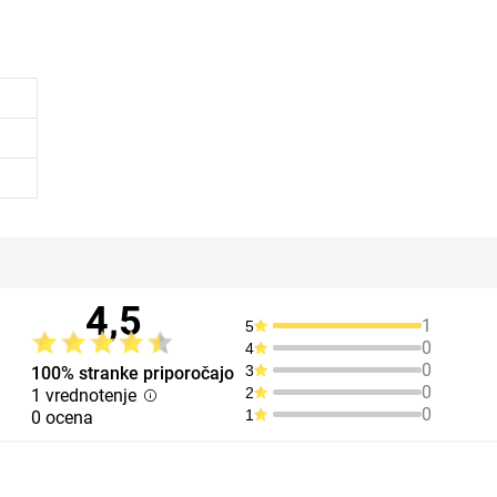
4,5
1
5
0
4
0
3
100% stranke priporočajo
0
2
1 vrednotenje
0
1
0 ocena