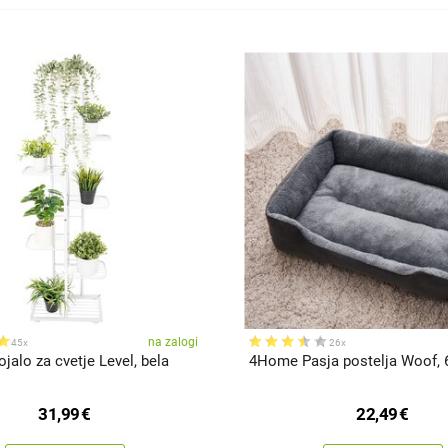
na zalogi
45x
26x
alo za cvetje Level, bela
4Home Pasja postelja Woof, 
31,99
€
22,49
€