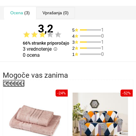
Ocena
(3)
Vprašanja
(0)
3,2
1
5
0
4
1
3
66% stranke priporočajo
1
2
3 vrednotenje
0
1
0 ocena
Mogoče vas zanima
Previous
%
-24%
-52%