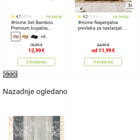
3x
4,7
na zalogi
4,2
na zalogi
472x
111x
4Home Set Bamboo
4Home Napenjalna
Premium kopalna
prevleka za naslanjač z
brisača inbrisača roza,
dvema sed
+6
70 x 140 cm, 50 x 100
cm
16,99 €
24,99 €
12,99
€
od
11,99
€
V košarico
V košarico
Next
Nazadnje ogledano