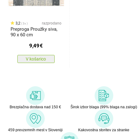
3,2
razprodano
3x
Preproga Proužky siva,
90 x 60 cm
9,49
€
V košarico
Brezplačna dostava nad 150 €
Širok izbor blaga (99% blaga na zalogi)
459 prevzemnih mest v Sloveniji
Kakovostna storitev za stranke