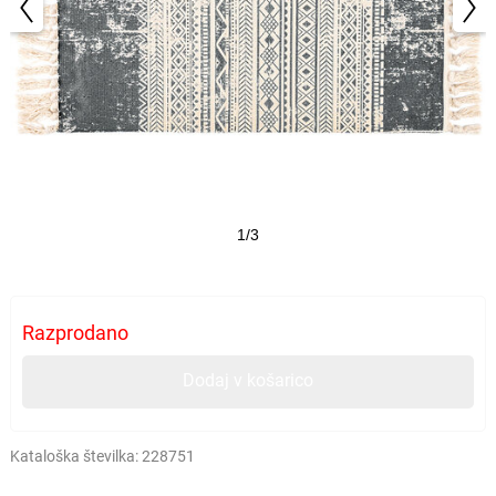
1/3
Razprodano
Dodaj v košarico
Kataloška številka:
228751