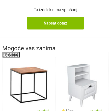
Ta izdelek nima vprašanj
Napsat dotaz
Mogoče vas zanima
Previous
%
na zalogi
5,0
na zalogi
2x