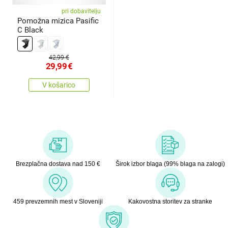
pri dobavitelju
Pomožna mizica Pasific
C Black
42,99 €
29,99
€
V košarico
Brezplačna dostava nad 150 €
Širok izbor blaga (99% blaga na zalogi)
459 prevzemnih mest v Sloveniji
Kakovostna storitev za stranke