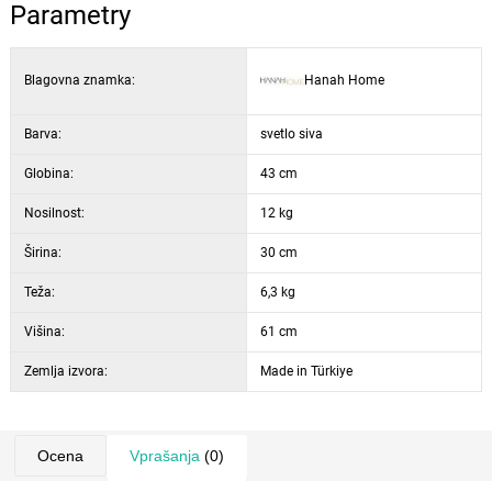
Širina: 30 cm
Parametry
Višina: 61 cm
Globina: 43 cm
Blagovna znamka:
Hanah Home
Barva: bela
Barva:
svetlo siva
Globina:
43 cm
Nosilnost:
12 kg
Širina:
30 cm
Teža:
6,3 kg
Višina:
61 cm
Zemlja izvora:
Made in Türkiye
Ocena
Vprašanja
(0)