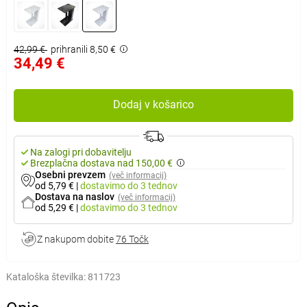
42,99 €
prihranili 8,50 €
34,49 €
Dodaj v košarico
Na zalogi pri dobavitelju
Brezplačna dostava nad 150,00 €
Osebni prevzem
(več informacij)
od 5,79 €
|
dostavimo
do 3 tednov
Dostava na naslov
(več informacij)
od 5,29 €
|
dostavimo
do 3 tednov
Z nakupom dobite
76 Točk
Kataloška številka:
811723