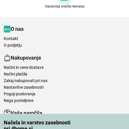
Garancija vračila denarja
O nas
Kontakt
O podjetju
Nakupovanje
Načini in cene dostave
Načini plačila
Zakaj nakupovati pri nas
Nastavitve zasebnosti
Pogoji poslovanja
Nega posteljnine
Vaša naročila
Načela in varstvo zasebnosti
Moj račun
pri 4home.si