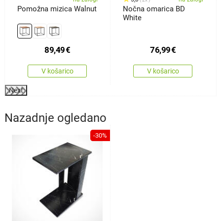
Pomožna mizica Walnut
Nočna omarica BD
White
89,49
€
76,99
€
V košarico
V košarico
Next
Nazadnje ogledano
-30%