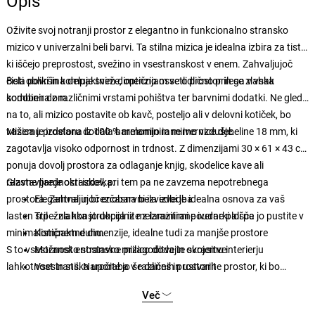
Opis
Oživite svoj notranji prostor z elegantno in funkcionalno stransko
mizico v univerzalni beli barvi. Ta stilna mizica je idealna izbira za tiste,
ki iščejo preprostost, svežino in vsestranskost v enem. Zahvaljujoč
čisti obliki in kompaktnim dimenzijam se odlično prilega v vsak
Bela površina deluje sveže, optično osvetli prostor in se zlahka
sodoben dom.
kombinira z različnimi vrstami pohištva ter barvnimi dodatki. Ne glede
na to, ali mizico postavite ob kavč, posteljo ali v delovni kotiček, bo
vašemu prostoru dodala harmonijo in mirno vzdušje.
Mizica je izdelana iz 100 % melaminirane ivernice debeline 18 mm, ki
zagotavlja visoko odpornost in trdnost. Z dimenzijami 30 × 61 × 43 cm
ponuja dovolj prostora za odlaganje knjig, skodelice kave ali
razstavljanje okraskov, pri tem pa ne zavzema nepotrebnega
Glavne prednosti izdelka:
prostora. Zahvaljujoč enobarvni izvedbi je idealna osnova za vaš
Elegantna in brezčasna bela izvedba
lasten stil – zlahka jo dopolnite z izrazitimi poudarki ali pa jo pustite v
Trpežna konstrukcija iz melaminirane iverne plošče
minimalističnem duhu.
Kompaktne dimenzije, idealne tudi za manjše prostore
S to vsestransko stransko mizico dodajte svojemu interierju
Možnost enostavne prilagoditve in okrasitve
lahkotnost in stil. Naročite jo še danes in ustvarite prostor, ki bo
Vsestranska uporaba v različnih prostorih
popolnoma v skladu z vašim osebnim okusom.
Material: 100 % melaminirana iverka
Več
Debelina materiala: 18 mm