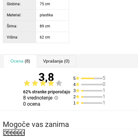
Globina:
75 cm
Material:
plastika
Širina:
89 cm
Višina:
62 cm
Ocena
(8)
Vprašanja
(0)
3,8
5
5
0
4
1
3
62% stranke priporočajo
1
2
8 vrednotenje
1
1
0 ocena
Mogoče vas zanima
Previous