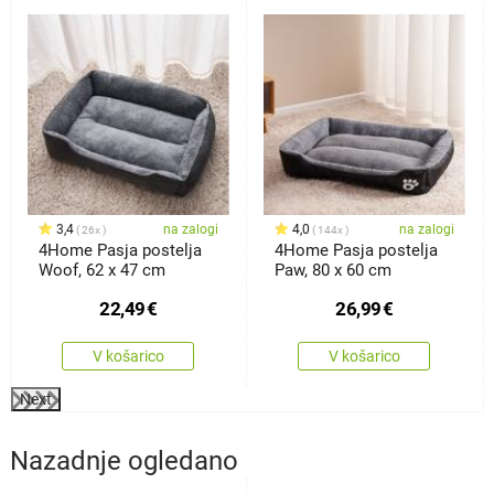
3,4
na zalogi
4,0
na zalogi
26x
144x
4Home Pasja postelja
4Home Pasja postelja
Woof, 62 x 47 cm
Paw, 80 x 60 cm
22,49
€
26,99
€
V košarico
V košarico
Next
Nazadnje ogledano