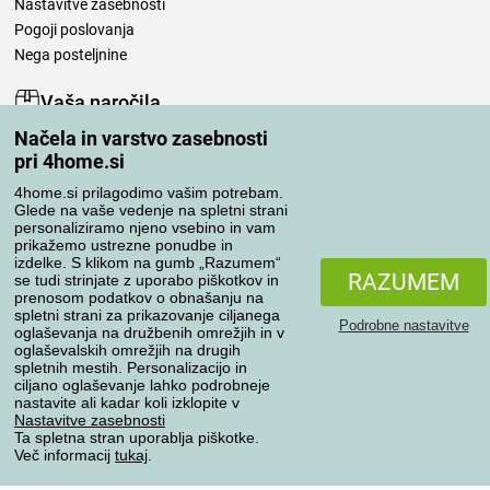
Nastavitve zasebnosti
Pogoji poslovanja
Nega posteljnine
Vaša naročila
Načela in varstvo zasebnosti
Moj račun
pri 4home.si
Pregled naročil
Reklamacija
4home.si prilagodimo vašim potrebam.
Glede na vaše vedenje na spletni strani
Odstop od kupoprodajne pogodbe
personaliziramo njeno vsebino in vam
Pravila obdelave ocen
prikažemo ustrezne ponudbe in
izdelke. S klikom na gumb „Razumem“
RAZUMEM
se tudi strinjate z uporabo piškotkov in
Načini prevoza
prenosom podatkov o obnašanju na
spletni strani za prikazovanje ciljanega
Podrobne nastavitve
oglaševanja na družbenih omrežjih in v
oglaševalskih omrežjih na drugih
spletnih mestih. Personalizacijo in
Načini plačila
ciljano oglaševanje lahko podrobneje
nastavite ali kadar koli izklopite v
Nastavitve zasebnosti
Ta spletna stran uporablja piškotke.
Zanesljiva trgovina
Več informacij
tukaj
.