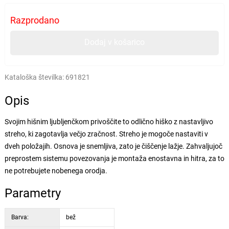
Razprodano
Dodaj v košarico
Kataloška številka:
691821
Opis
Svojim hišnim ljubljenčkom privoščite to odlično hiško z nastavljivo
streho, ki zagotavlja večjo zračnost. Streho je mogoče nastaviti v
dveh položajih. Osnova je snemljiva, zato je čiščenje lažje. Zahvaljujoč
preprostem sistemu povezovanja je montaža enostavna in hitra, za to
ne potrebujete nobenega orodja.
Parametry
Barva:
bež