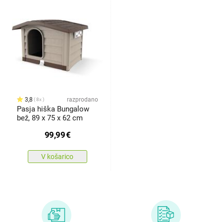
3,8
razprodano
8x
Pasja hiška Bungalow
bež, 89 x 75 x 62 cm
99,99
€
V košarico