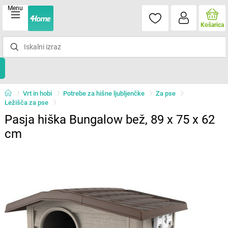
Menu
Košarica
Vrt in hobi
Potrebe za hišne ljubljenčke
Za pse
Ležišča za pse
Pasja hiška Bungalow bež, 89 x 75 x 62
cm