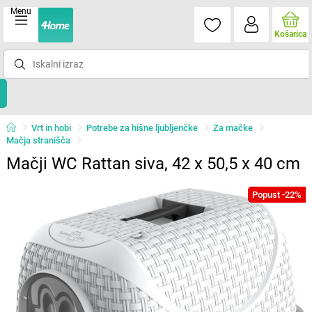
Menu
Košarica
Vrt in hobi
Potrebe za hišne ljubljenčke
Za mačke
Mačja stranišča
Mačji WC Rattan siva, 42 x 50,5 x 40 cm
Popust -22%