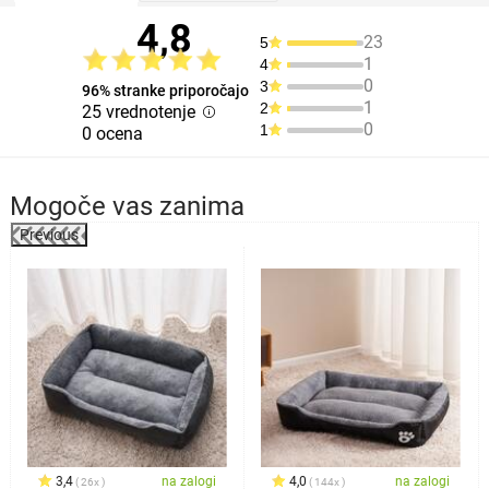
4,8
23
5
1
4
0
3
96% stranke priporočajo
1
2
25 vrednotenje
0
1
0 ocena
Mogoče vas zanima
Previous
3,4
na zalogi
4,0
na zalogi
26x
144x