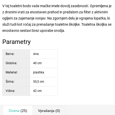
V tej toaletni bodo vaše mačke imele dovolj zasebnosti. Opremljena je
z drsnimi vrati za enostaven prehod in predalom za filter z aktivnim
ogljem za zajemanje vonjav. Na zgornjem delu je vgrajena lopatka, ki
služi tudi kot ročaj za prenašanje toaletne školjke. Toaletna školjka se
enostavno sestavi brez uporabe orodja.
Parametry
Barva:
siva
Globina:
40 cm
Material:
plastika
Širina:
50,5 cm
Višina:
42 cm
Ocena
(25)
Vprašanja
(0)