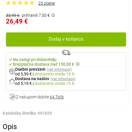
25 ocene
33,99 €
prihranili 7,50 €
26,49 €
Dodaj v košarico
Na zalogi pri dobavitelju
Brezplačna dostava nad 150,00 €
Osebni prevzem
(več informacij)
od 5,59 €
|
dostavimo
sreda 19.8.
Dostava na naslov
(več informacij)
od 5,19 €
|
dostavimo
sreda 19.8.
Z nakupom dobite
64 Točk
Kataloška številka:
691829
Opis