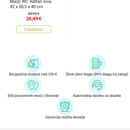
Mačji WC Rattan siva,
42 x 50,5 x 40 cm
33,99 €
26,49
€
V košarico
Brezplačna dostava nad 150 €
Širok izbor blaga (99% blaga na zalogi)
459 prevzemnih mest v Sloveniji
Kakovostna storitev za stranke
Garancija vračila denarja