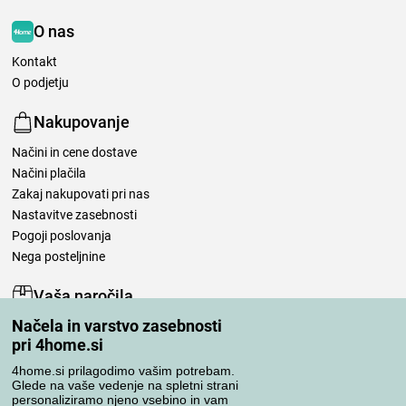
O nas
Kontakt
O podjetju
Nakupovanje
Načini in cene dostave
Načini plačila
Zakaj nakupovati pri nas
Nastavitve zasebnosti
Pogoji poslovanja
Nega posteljnine
Vaša naročila
Načela in varstvo zasebnosti
Moj račun
pri 4home.si
Pregled naročil
Reklamacija
4home.si prilagodimo vašim potrebam.
Glede na vaše vedenje na spletni strani
Odstop od kupoprodajne pogodbe
personaliziramo njeno vsebino in vam