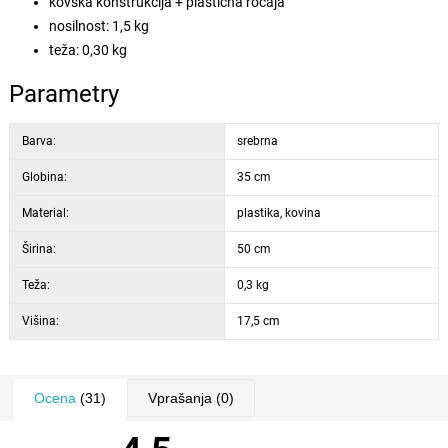
kovska konstrukcija + plastična ročaja
nosilnost: 1,5 kg
teža: 0,30 kg
Parametry
Barva:
srebrna
Globina:
35 cm
Material:
plastika, kovina
Širina:
50 cm
Teža:
0,3 kg
Višina:
17,5 cm
Ocena
(31)
Vprašanja
(0)