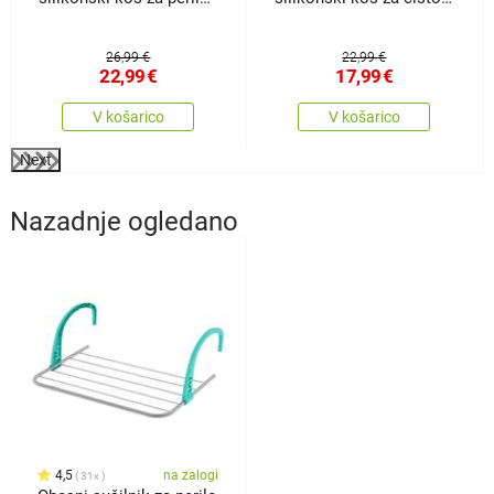
Clean
perilo Clean
26,99 €
22,99 €
22,99
€
17,99
€
V košarico
V košarico
Next
Nazadnje ogledano
4,5
na zalogi
31x