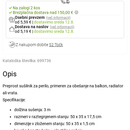
Na zalogi 2 kos
Brezplačna dostava nad 150,00 €
Osebni prevzem
(več informacij)
od 5,59 €
|
dostavimo
sreda 12.8.
Dostava na naslov
(več informacij)
od 5,19 €
|
dostavimo
sreda 12.8.
Z nakupom dobite
52 Točk
Kataloška številka:
699736
Opis
Preprost sušilnik za perilo, primeren za obešanje na balkon, radiator
ali vrata.
Specifikacije:
dolžina sušenja: 3 m
razmeri v raztegnjenem stanju: 50 x 35 x 17,5 cm
dimenzije v zloženem stanju: 50 x 35 x 1,5 cm