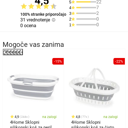
4,5
22
5
7
4
2
3
100% stranke priporočajo
0
2
31 vrednotenje
0
1
0 ocena
Mogoče vas zanima
Previous
-15%
-22%
4,9
na zalogi
4,8
na zalogi
244x
77x
4Home Sklopni
4Home Sklopni
silikonski koš za perilo
silikonski koš za čisto