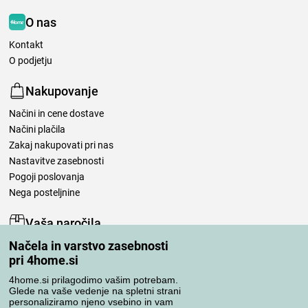
O nas
Kontakt
O podjetju
Nakupovanje
Načini in cene dostave
Načini plačila
Zakaj nakupovati pri nas
Nastavitve zasebnosti
Pogoji poslovanja
Nega posteljnine
Vaša naročila
Načela in varstvo zasebnosti
Moj račun
pri 4home.si
Pregled naročil
Reklamacija
4home.si prilagodimo vašim potrebam.
Glede na vaše vedenje na spletni strani
Odstop od kupoprodajne pogodbe
personaliziramo njeno vsebino in vam