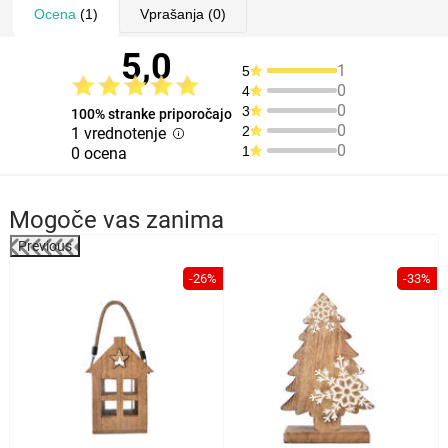
Ocena
(1)
Vprašanja
(0)
5,0
1
5
0
4
0
3
100% stranke priporočajo
0
2
1 vrednotenje
0
1
0 ocena
Mogoče vas zanima
Previous
%
-26%
-33%