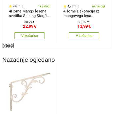
4,6
na zalogi
4,7
na zalogi
8x
24x
4Home Mango lesena
4Home Dekoracija iz
svetilka Shining Star, 18
mangovega lesa
x 15 x 25 cm
Snežinka drevo, 33 cm
30,99 €
20,99 €
22,99
€
13,99
€
V košarico
V košarico
Next
Nazadnje ogledano