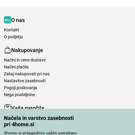
O nas
Kontakt
O podjetju
Nakupovanje
Načini in cene dostave
Načini plačila
Zakaj nakupovati pri nas
Nastavitve zasebnosti
Pogoji poslovanja
Nega posteljnine
Vaša naročila
Načela in varstvo zasebnosti
Moj račun
pri 4home.si
Pregled naročil
Reklamacija
4home.si prilagodimo vašim potrebam.