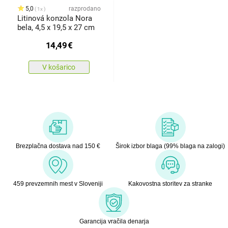
5,0
razprodano
1x
Litinová konzola Nora
bela, 4,5 x 19,5 x 27 cm
14,49
€
V košarico
Brezplačna dostava nad 150 €
Širok izbor blaga (99% blaga na zalogi)
459 prevzemnih mest v Sloveniji
Kakovostna storitev za stranke
Garancija vračila denarja