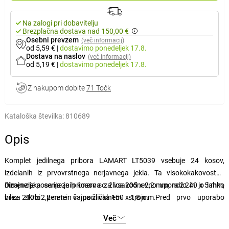
Na zalogi pri dobavitelju
Brezplačna dostava nad 150,00 €
Osebni prevzem
(več informacij)
od 5,59 €
|
dostavimo
ponedeljek 17.8.
Dostava na naslov
(več informacij)
od 5,19 €
|
dostavimo
ponedeljek 17.8.
Z nakupom dobite
71 Točk
Kataloška številka:
810689
Opis
Komplet jedilnega pribora LAMART LT5039 vsebuje 24 kosov,
izdelanih iz prvovrstnega nerjavnega jekla. Ta visokokakovostna
dizajnerska serija je primerna za vsakodnevno uporabo in jo lahko
Dimenzije posameznih kosov so: žlica 205 x 2,2 mm, nož 240 x 5 mm,
brez skrbi perete v pomivalnem stroju. Pred prvo uporabo
vilica 210 x 2,2 mm in čajna žlička 150 x 1,8 mm.
priporočamo, da jedilni pribor operete in po vsakem pranju obrišete do
Več
suhega. Na izdelek velja 3-letna garancija.