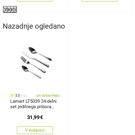
Next
Nazadnje ogledano
3,5
pri dobavitelju
1x
Lamart LT5039 24-delni
set jedilnega pribora
Monia
31,99
€
V košarico