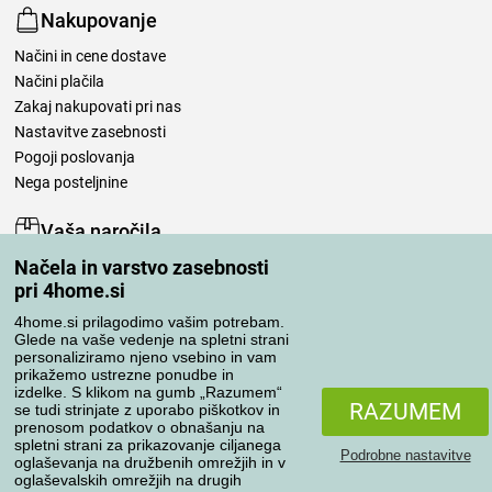
Nakupovanje
Načini in cene dostave
Načini plačila
Zakaj nakupovati pri nas
Nastavitve zasebnosti
Pogoji poslovanja
Nega posteljnine
Vaša naročila
Načela in varstvo zasebnosti
Moj račun
pri 4home.si
Pregled naročil
Reklamacija
4home.si prilagodimo vašim potrebam.
Glede na vaše vedenje na spletni strani
Odstop od kupoprodajne pogodbe
personaliziramo njeno vsebino in vam
Pravila obdelave ocen
prikažemo ustrezne ponudbe in
izdelke. S klikom na gumb „Razumem“
RAZUMEM
se tudi strinjate z uporabo piškotkov in
Načini prevoza
prenosom podatkov o obnašanju na
spletni strani za prikazovanje ciljanega
Podrobne nastavitve
oglaševanja na družbenih omrežjih in v
oglaševalskih omrežjih na drugih