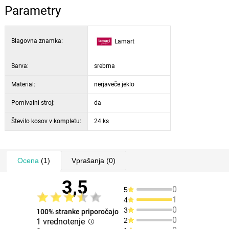
Parametry
Blagovna znamka:
Lamart
Barva:
srebrna
Material:
nerjaveče jeklo
Pomivalni stroj:
da
Število kosov v kompletu:
24 ks
Ocena
(1)
Vprašanja
(0)
3,5
0
5
1
4
0
3
100% stranke priporočajo
0
2
1 vrednotenje