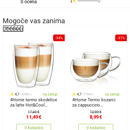
0
1
0 ocena
Mogoče vas zanima
Previous
%
-34%
-31%
4,7
na zalogi
4,7
na zalogi
4258x
7708x
4Home termo skodelice
4Home Termo kozarci
za latte Hot&Cool
za cappuccino
410ml, 2 kos
Hot&Cool 280 ml, 2
17,49 €
12,99 €
kosa
11,49
€
8,99
€
V košarico
V košarico