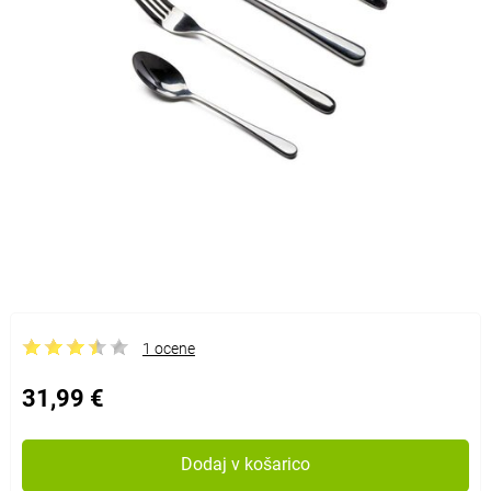
1 ocene
31,99 €
Dodaj v košarico