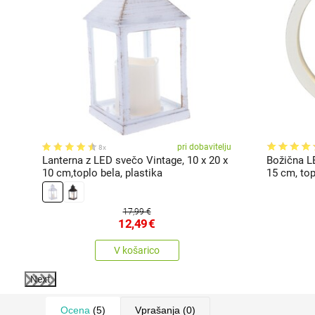
gi
pri dobavitelju
8x
,
Lanterna z LED svečo Vintage, 10 x 20 x
Božična L
10 cm,toplo bela, plastika
15 cm, to
17,99 €
12,49
€
V košarico
Next
Ocena
(5)
Vprašanja
(0)