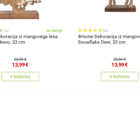
na zalogi
24x
28x
oracija iz mangovega lesa
4Home Dekoracija iz mangov
drevo, 33 cm
Snowflake Deer, 33 cm
20,99 €
20,99 €
13,99
€
13,99
€
V košarico
V košarico