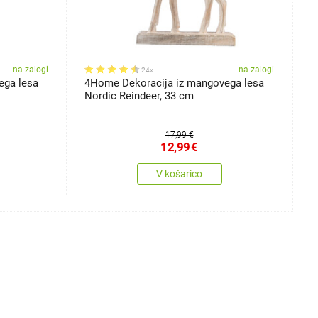
na zalogi
na zalogi
24x
ega lesa
4Home Dekoracija iz mangovega lesa
4
Nordic Reindeer, 33 cm
F
17,99 €
12,99
€
V košarico