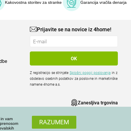
Kakovostna storitev za stranke
Garancija vračila denarja
Prijavite se na novice iz 4home!
odbe
Z registracijo se strinjate
Splošni pogoji poslovanja
in z
obdelavo osebnih podatkov za poslovne in marketinške
namene 4home a.s.
Zanesljiva trgovina
 in vam
RAZUMEM
n prenosom
evalskih