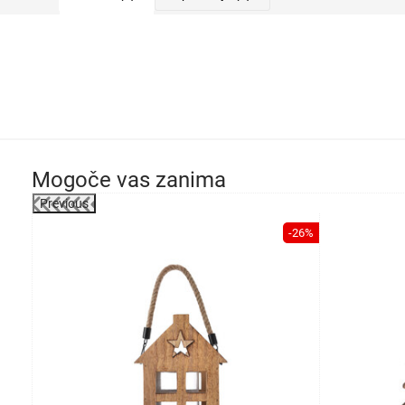
Mogoče vas zanima
Previous
-26%