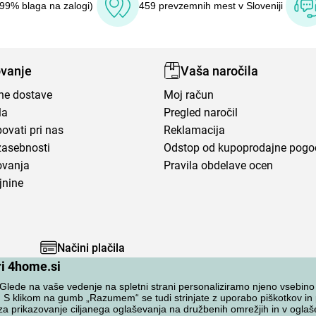
(99% blaga na zalogi)
459 prevzemnih mest v Sloveniji
vanje
Vaša naročila
ene dostave
Moj račun
la
Pregled naročil
ovati pri nas
Reklamacija
zasebnosti
Odstop od kupoprodajne pog
ovanja
Pravila obdelave ocen
jnine
Načini plačila
ri 4home.si
lede na vaše vedenje na spletni strani personaliziramo njeno vsebino
. S klikom na gumb „Razumem“ se tudi strinjate z uporabo piškotkov i
za prikazovanje ciljanega oglaševanja na družbenih omrežjih in v oglaš