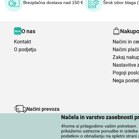
Brezplačna dostava nad 150 €
Širok izbor blaga 
O nas
Nakupo
Kontakt
Načini in c
O podjetju
Načini plači
Zakaj nakup
Nastavitve 
Pogoji posl
Nega postel
Načini prevoza
Načela in varstvo zasebnosti p
4home.si prilagodimo vašim potrebam. G
prikažemo ustrezne ponudbe in izdelke
podatkov o obnašanju na spletni strani 