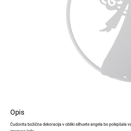
Opis
Čudovita božična dekoracija v obliki silhuete angela bo polepšala vs