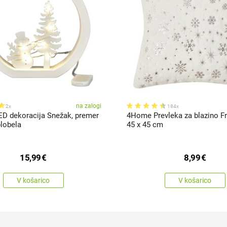
na zalogi
2x
184x
ED dekoracija Snežak, premer
4Home Prevleka za blazino Fr
plobela
45 x 45 cm
15,99
€
8,99
€
V košarico
V košarico