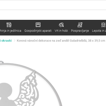
hinja in jedilnica
Gospodinjski aparati
Vrt in hobi
Pospravljanje
Lepota in 
i okraski
Kovová vánoční dekorace na zeď anděl Galadrielbílá, 38 x 39,5 cm