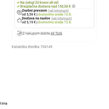
Na zalogi 20 kosov ali več
Brezplačna dostava nad 150,00 €
Osebni prevzem
(več informacij)
od 5,59 €
|
dostavimo
sreda 12.8.
Dostava na naslov
(več informacij)
od 5,19 €
|
dostavimo
sreda 12.8.
Z nakupom dobite
49 Točk
Kataloška številka:
704149
l ima