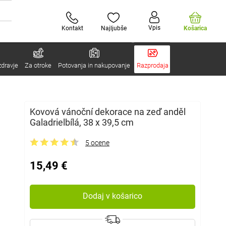
Vpis
Kontakt
Najljubše
Košarica
zdravje
Za otroke
Potovanja in nakupovanje
Razprodaja
Kovová vánoční dekorace na zeď anděl
Galadrielbílá, 38 x 39,5 cm
5 ocene
15,49 €
Dodaj v košarico