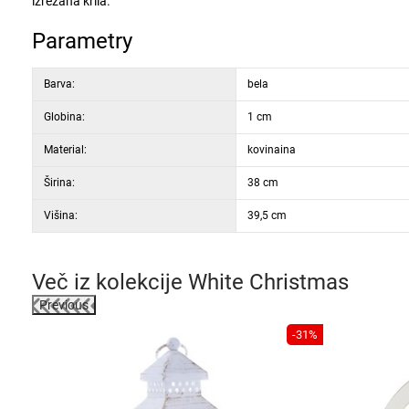
izrezana krila.
Parametry
Barva:
bela
Globina:
1 cm
Material:
kovinaina
Širina:
38 cm
Višina:
39,5 cm
Več iz kolekcije
White Christmas
Previous
-31%