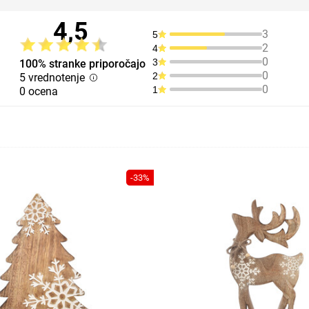
4,5
3
5
2
4
0
3
100% stranke priporočajo
0
2
5 vrednotenje
0
1
0 ocena
-33%