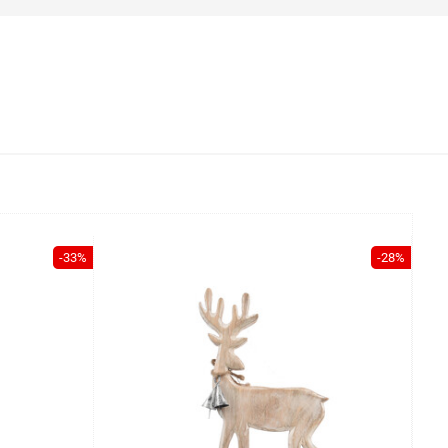
-33%
-28%