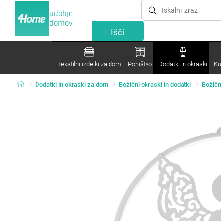
udobje
domov
Tekstilni izdelki za dom
Pohištvo
Dodatki in okraski
Ku
Dodatki in okraski za dom
Božični okraski in dodatki
Božičn