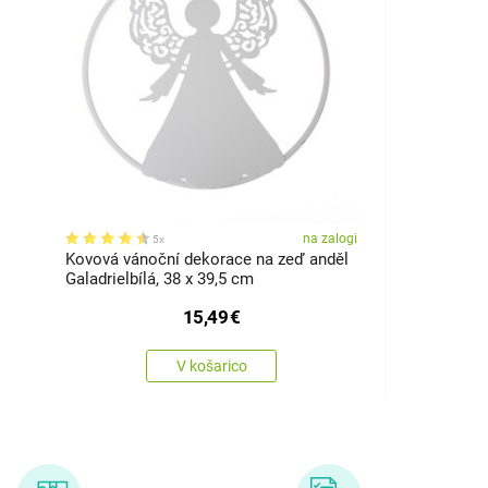
na zalogi
5x
Kovová vánoční dekorace na zeď anděl
Galadrielbílá, 38 x 39,5 cm
15,49
€
V košarico