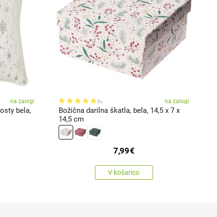
na zalogi
na zalogi
5x
osty bela,
Božična darilna škatla, bela, 14,5 x 7 x
A
14,5 cm
7,99
€
V košarico