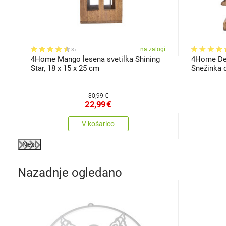
gi
na zalogi
8x
ie
4Home Mango lesena svetilka Shining
4Home Dek
Star, 18 x 15 x 25 cm
Snežinka 
30,99 €
22,99
€
V košarico
Next
Nazadnje ogledano