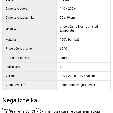
Dimenzije odeje:
140 x 200 cm
Dimenzije vzglavnika:
70 x 90 cm
priporočamo likanje pri srednji
Likanje:
temperaturi
Material:
100% bombaž
Priporočeno pranje:
60 °C
Pritrdilni elementi:
zadrga
Sušilni stroj:
da
Velikost:
140 x 200 cm, 70 x 90 cm
Vrsta postelje:
standardna enojna postelja
Nega izdelka
Pranje na 60 °C
Primerno za sušenje v sušilnem stroju