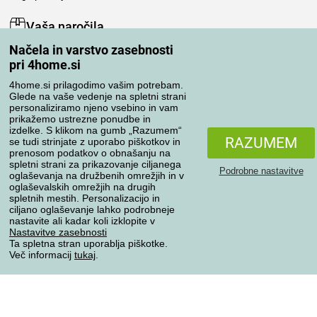
Vaša naročila
Načela in varstvo zasebnosti
Moj račun
pri 4home.si
Pregled naročil
Reklamacija
4home.si prilagodimo vašim potrebam.
Glede na vaše vedenje na spletni strani
Odstop od kupoprodajne pogodbe
personaliziramo njeno vsebino in vam
Pravila obdelave ocen
prikažemo ustrezne ponudbe in
izdelke. S klikom na gumb „Razumem“
RAZUMEM
se tudi strinjate z uporabo piškotkov in
Načini prevoza
prenosom podatkov o obnašanju na
spletni strani za prikazovanje ciljanega
Podrobne nastavitve
oglaševanja na družbenih omrežjih in v
oglaševalskih omrežjih na drugih
spletnih mestih. Personalizacijo in
Načini plačila
ciljano oglaševanje lahko podrobneje
nastavite ali kadar koli izklopite v
Nastavitve zasebnosti
Ta spletna stran uporablja piškotke.
Zanesljiva trgovina
Več informacij
tukaj
.
Varstvo osebnih podatkov