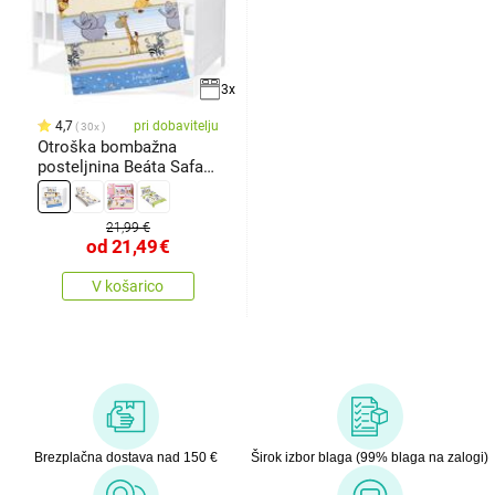
3x
4,7
pri dobavitelju
30x
Otroška bombažna
posteljnina Beáta Safari
modra,
21,99 €
od
21,49
€
V košarico
Brezplačna dostava nad 150 €
Širok izbor blaga (99% blaga na zalogi)