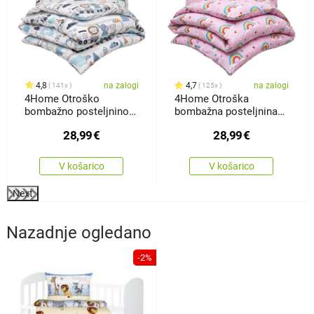
4,8
na zalogi
4,7
na zalogi
141x
125x
4Home Otroško
4Home Otroška
bombažno posteljnino
bombažna posteljnina
Happy train,140 x 200
Rainbow, 140 x 200 cm,
28,99
€
28,99
€
cm, 70 x 90 cm
70 x 90 cm
V košarico
V košarico
Next
Nazadnje ogledano
-2%