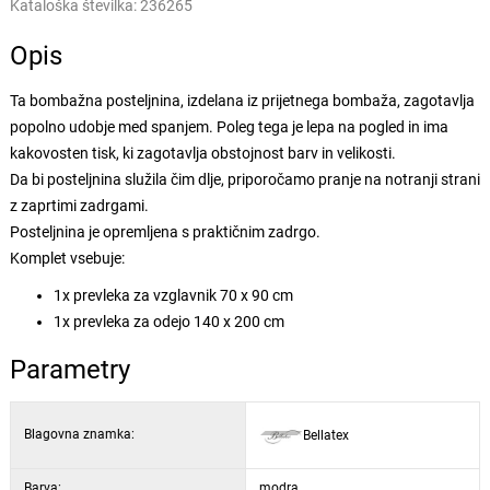
Kataloška številka:
236265
Opis
Ta bombažna posteljnina, izdelana iz prijetnega bombaža, zagotavlja
popolno udobje med spanjem. Poleg tega je lepa na pogled in ima
kakovosten tisk, ki zagotavlja obstojnost barv in velikosti.
Da bi posteljnina služila čim dlje, priporočamo pranje na notranji strani
z zaprtimi zadrgami.
Posteljnina je opremljena s praktičnim zadrgo.
Komplet vsebuje:
1x prevleka za vzglavnik 70 x 90 cm
1x prevleka za odejo 140 x 200 cm
Parametry
Blagovna znamka:
Bellatex
Barva:
modra