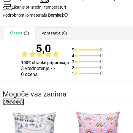
Likanje pri srednji temperaturi
Podrobnosti o materialu
Bombaž
Ocena
(3)
Vprašanja
(0)
5,0
3
5
0
4
0
3
100% stranke priporočajo
0
2
3 vrednotenje
0
1
0 ocena
Mogoče vas zanima
Previous