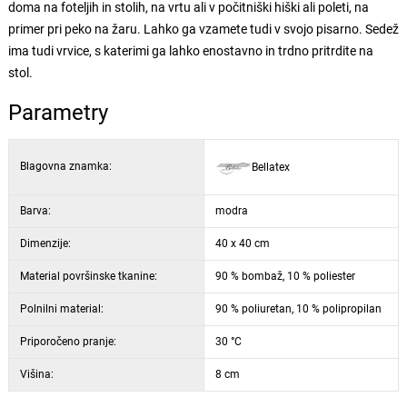
doma na foteljih in stolih, na vrtu ali v počitniški hiški ali poleti, na
primer pri peko na žaru. Lahko ga vzamete tudi v svojo pisarno. Sedež
ima tudi vrvice, s katerimi ga lahko enostavno in trdno pritrdite na
stol.
Parametry
Blagovna znamka:
Bellatex
Barva:
modra
Dimenzije:
40 x 40 cm
Material površinske tkanine:
90 % bombaž, 10 % poliester
Polnilni material:
90 % poliuretan, 10 % polipropilan
Priporočeno pranje:
30 °C
Višina:
8 cm