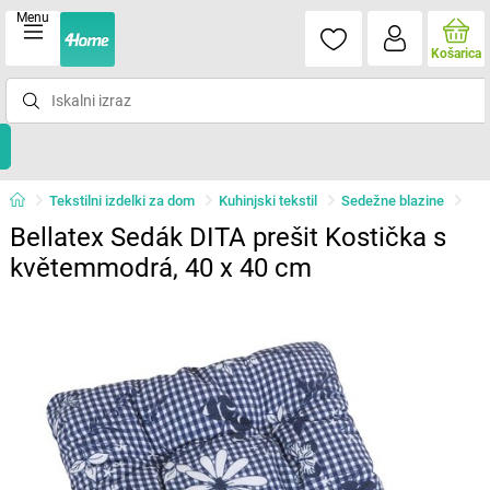
Menu
Košarica
Tekstilni izdelki za dom
Kuhinjski tekstil
Sedežne blazine
Bellatex Sedák DITA prešit Kostička s
květemmodrá, 40 x 40 cm