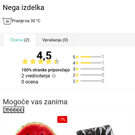
Nega izdelka
Pranje na 30 °C
Ocena
(2)
Vprašanja
(0)
4,5
1
5
1
4
0
3
100% stranke priporočajo
0
2
2 vrednotenje
0
1
0 ocena
Mogoče vas zanima
Previous
%
-7%