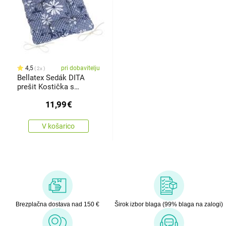
4,5
pri dobavitelju
2x
Bellatex Sedák DITA
prešit Kostička s
květemmodrá, 40 x 40
11,99
€
cm
V košarico
Brezplačna dostava nad 150 €
Širok izbor blaga (99% blaga na zalogi)