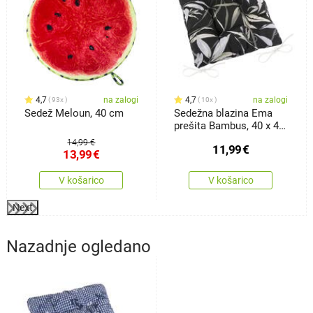
4,7
na zalogi
4,7
na zalogi
93x
10x
Sedež Meloun, 40 cm
Sedežna blazina Ema
prešita Bambus, 40 x 40
cm
14,99 €
11,99
€
13,99
€
V košarico
V košarico
Next
Nazadnje ogledano