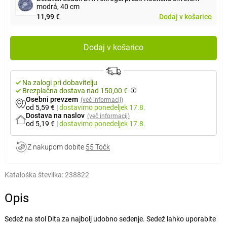
modrá, 40 cm
11,99 €
Dodaj v košarico
Dodaj v košarico
Na zalogi pri dobavitelju
Brezplačna dostava nad 150,00 €
Osebni prevzem
(več informacij)
od 5,59 €
|
dostavimo
ponedeljek 17.8.
Dostava na naslov
(več informacij)
od 5,19 €
|
dostavimo
ponedeljek 17.8.
Z nakupom dobite
55 Točk
Kataloška številka:
238822
Opis
Sedež na stol Dita za najbolj udobno sedenje. Sedež lahko uporabite