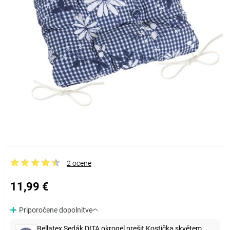
2 ocene
11,99 €
Priporočene dopolnitve
Bellatex Sedák DITA okrogel prešit Kostička skvětem