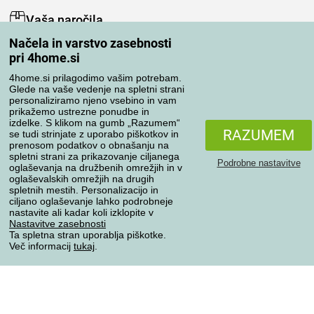
Vaša naročila
Načela in varstvo zasebnosti
Moj račun
pri 4home.si
Pregled naročil
Reklamacija
4home.si prilagodimo vašim potrebam.
Glede na vaše vedenje na spletni strani
Odstop od kupoprodajne pogodbe
personaliziramo njeno vsebino in vam
Pravila obdelave ocen
prikažemo ustrezne ponudbe in
izdelke. S klikom na gumb „Razumem“
RAZUMEM
se tudi strinjate z uporabo piškotkov in
Načini prevoza
prenosom podatkov o obnašanju na
spletni strani za prikazovanje ciljanega
Podrobne nastavitve
oglaševanja na družbenih omrežjih in v
oglaševalskih omrežjih na drugih
spletnih mestih. Personalizacijo in
Načini plačila
ciljano oglaševanje lahko podrobneje
nastavite ali kadar koli izklopite v
Nastavitve zasebnosti
Ta spletna stran uporablja piškotke.
Zanesljiva trgovina
Več informacij
tukaj
.
Varstvo osebnih podatkov