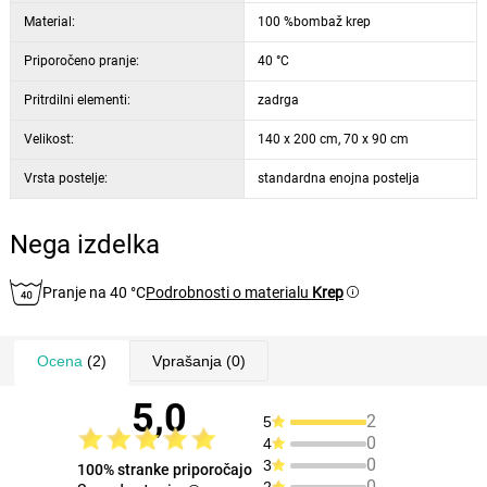
Material:
100 %bombaž krep
Priporočeno pranje:
40 °C
Pritrdilni elementi:
zadrga
Velikost:
140 x 200 cm, 70 x 90 cm
Vrsta postelje:
standardna enojna postelja
Nega izdelka
Pranje na 40 °C
Podrobnosti o materialu
Krep
Ocena
(2)
Vprašanja
(0)
5,0
2
5
0
4
0
3
100% stranke priporočajo
0