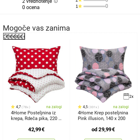
2
2 vrednotenje
0
1
0 ocena
Mogoče vas zanima
Previous
%
2x
4,7
na zalogi
4,5
na zalogi
78x
331x
4Home Posteljnina iz
4Home Krep posteljnina
krepa, Rdeča pika, 220 x
Pink illusion, 140 x 200
200 cm, 2 kosa 70 x 90
42,99
€
od
29,99
€
cm