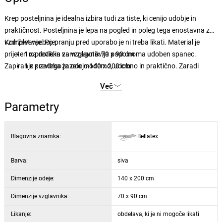
Krep posteljnina je idealna izbira tudi za tiste, ki cenijo udobje in
praktičnost. Posteljnina je lepa na pogled in poleg tega enostavna za
vzdrževanje. Po pranju pred uporabo je ni treba likati. Material je
Komplet vsebuje:
prijeten na dotik in vam zagotavlja popolnoma udoben spanec.
1 x prevleka za vzglavnik 70 x 90 cm
Zapiranje z zadrgo je zelo moderno, udobno in praktično. Zaradi
1 x prevleka za odejo 140 x 200 cm
morebitnega izpiranja barv v pralnem stroju priporočamo, da
Več
posteljnino perete na levi strani.
Parametry
Blagovna znamka:
Bellatex
Barva:
siva
Dimenzije odeje:
140 x 200 cm
Dimenzije vzglavnika:
70 x 90 cm
Likanje:
obdelava, ki je ni mogoče likati