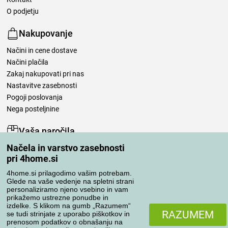
O podjetju
Nakupovanje
Načini in cene dostave
Načini plačila
Zakaj nakupovati pri nas
Nastavitve zasebnosti
Pogoji poslovanja
Nega posteljnine
Vaša naročila
Načela in varstvo zasebnosti
Moj račun
pri 4home.si
Pregled naročil
Reklamacija
4home.si prilagodimo vašim potrebam.
Glede na vaše vedenje na spletni strani
Odstop od kupoprodajne pogodbe
personaliziramo njeno vsebino in vam
Pravila obdelave ocen
prikažemo ustrezne ponudbe in
izdelke. S klikom na gumb „Razumem“
RAZUMEM
se tudi strinjate z uporabo piškotkov in
Načini prevoza
prenosom podatkov o obnašanju na