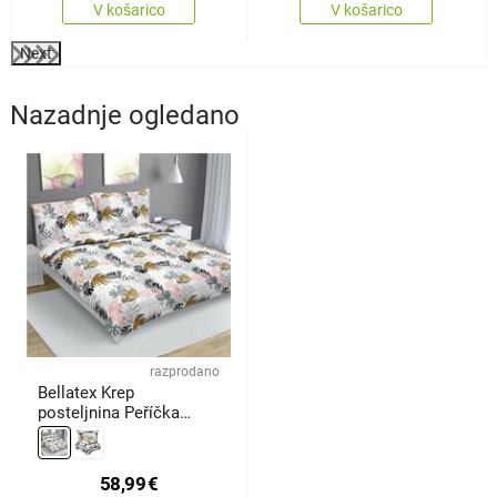
V košarico
V košarico
Next
Nazadnje ogledano
razprodano
Bellatex Krep
posteljnina Peříčka
barvna, 200 x200 cm, 2
kos 70 x 90 cm
58,99
€