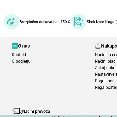
Brezplačna dostava nad 150 €
Širok izbor blaga 
O nas
Nakupo
Kontakt
Načini in c
O podjetju
Načini plači
Zakaj nakup
Nastavitve 
Pogoji posl
Nega postel
Načini prevoza