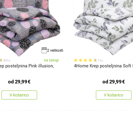
2 velikosti
na zalogi
331x
11x
 posteljnina Pink illusion,
4Home Krep posteljnina Soft
od
29,99
€
od
29,99
€
V košarico
V košarico