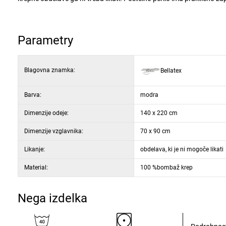
z zapeto zadrgo.
Komplet vsebuje:
1 x prevleka za vzglavnik 70 x 90 cm
Parametry
1 x prevleka za odejo 140 x 220 cm
Blagovna znamka:
Bellatex
Barva:
modra
Dimenzije odeje:
140 x 220 cm
Dimenzije vzglavnika:
70 x 90 cm
Likanje:
obdelava, ki je ni mogoče likati
Material:
100 %bombaž krep
Nega izdelka