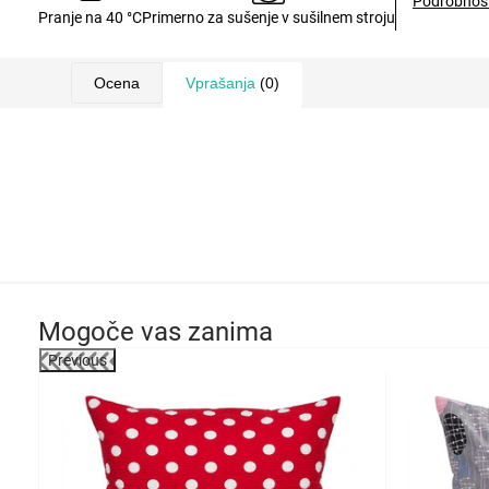
Podrobnost
Pranje na 40 °C
Primerno za sušenje v sušilnem stroju
Ocena
Vprašanja
(0)
Mogoče vas zanima
Previous
-15%