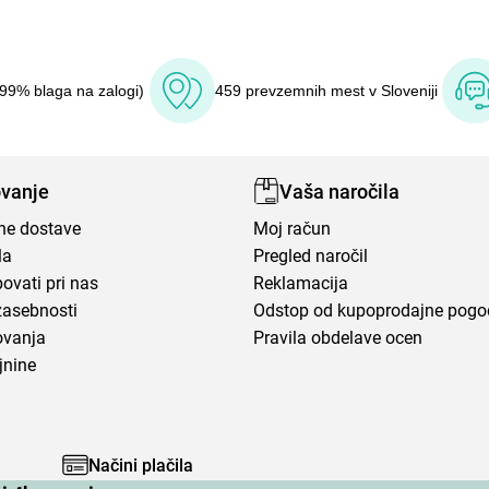
(99% blaga na zalogi)
459 prevzemnih mest v Sloveniji
vanje
Vaša naročila
ene dostave
Moj račun
la
Pregled naročil
ovati pri nas
Reklamacija
zasebnosti
Odstop od kupoprodajne pog
ovanja
Pravila obdelave ocen
jnine
Načini plačila