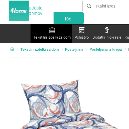
udobje
domov
Tekstilni izdelki za dom
Pohištvo
Dodatki in okraski
Ku
Tekstilni izdelki za dom
Posteljnina
Posteljnina iz krepa