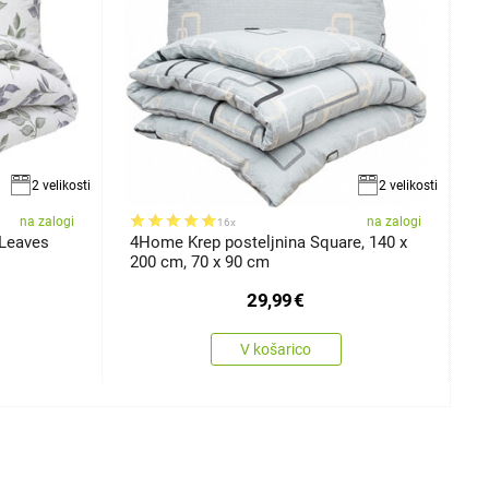
2 velikosti
2 velikosti
na zalogi
na zalogi
16x
 Leaves
4Home Krep posteljnina Square, 140 x
4
200 cm, 70 x 90 cm
1
29,99
€
V košarico