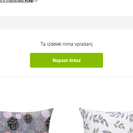
i o materialu
Krep
Ta izdelek nima vprašanj
Napsat dotaz