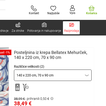
Vpis
Kontakt
Najljubše
Košarica
zdravje
Za otroke
Potovanja in nakupovanje
Razprodaja
Posteljnina iz krepa Bellatex Mehurček,
ust -1%
140 x 220 cm, 70 x 90 cm
Različice velikosti (2)
140 x 220 cm, 70 x 90 cm
38,99 €
prihranili 0,50 €
38,49 €