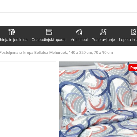
hinja in jedilnica
Gospodinjski aparati
Vrt in hobi
Pospravljanje
Lepota in 
Posteljnina iz krepa Bellatex Mehurček, 140 x 220 cm, 70 x 90 cm
Pop