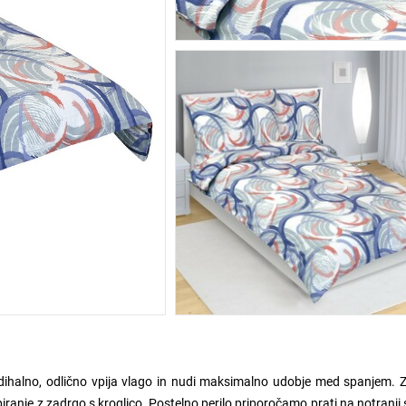
dihalno, odlično vpija vlago in nudi maksimalno udobje med spanjem. 
piranje z zadrgo s kroglico. Postelno perilo priporočamo prati na notranji 