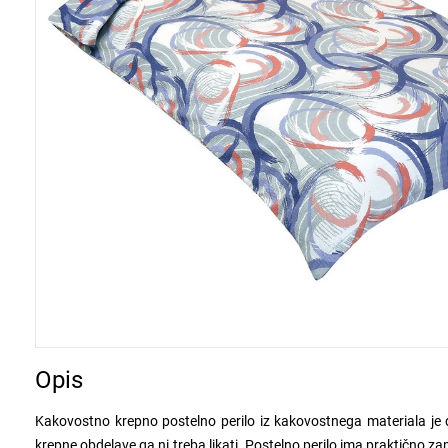
Opis
Kakovostno krepno postelno perilo iz kakovostnega materiala je 
krepne obdelave ga ni treba likati. Postelno perilo ima praktično za