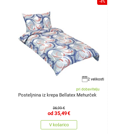
-4%
2 velikosti
pri dobavitelju
Posteljnina iz krepa Bellatex Mehurček
36,99 €
od
35,49
€
V košarico