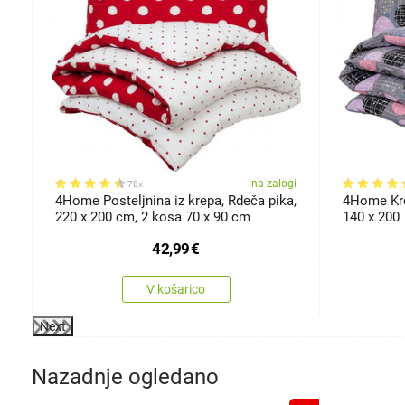
ikosti
gi
na zalogi
78x
4Home Posteljnina iz krepa, Rdeča pika,
4Home Krep
220 x 200 cm, 2 kosa 70 x 90 cm
140 x 200
42,99
€
V košarico
Next
Nazadnje ogledano