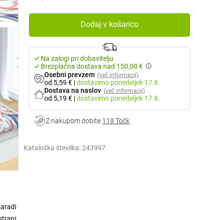
Dodaj v košarico
Na zalogi pri dobavitelju
Brezplačna dostava nad 150,00 €
Osebni prevzem
(več informacij)
od 5,59 €
|
dostavimo
ponedeljek 17.8.
Dostava na naslov
(več informacij)
od 5,19 €
|
dostavimo
ponedeljek 17.8.
Z nakupom dobite
119 Točk
Kataloška številka:
243997
Zaradi
strani