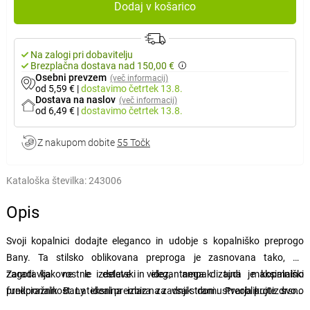
Dodaj v košarico
Na zalogi pri dobavitelju
Brezplačna dostava nad 150,00 €
Osebni prevzem
(več informacij)
od 5,59 €
|
dostavimo
četrtek 13.8.
Dostava na naslov
(več informacij)
od 6,49 €
|
dostavimo
četrtek 13.8.
Z nakupom dobite
55 Točk
Kataloška številka:
243006
Opis
Svoji kopalnici dodajte eleganco in udobje s kopalniško preprogo
Bany. Ta stilsko oblikovana preproga je zasnovana tako, da
zagotavlja ne le estetski videz, ampak tudi maksimalno
Zaradi kakovostne izdelave in elegantnega dizajna je kopalniški
funkcionalnost. Lateksni premaz na zadnji strani ustvarja protizdrsno
predpražnik Bany idealna izbira za vsak dom. Preoblikujte svojo
površino, zaradi katere se ne drsi po kopalniški tleh.
kopalnico v prijeten prostor, kjer se boste počutili odlično.