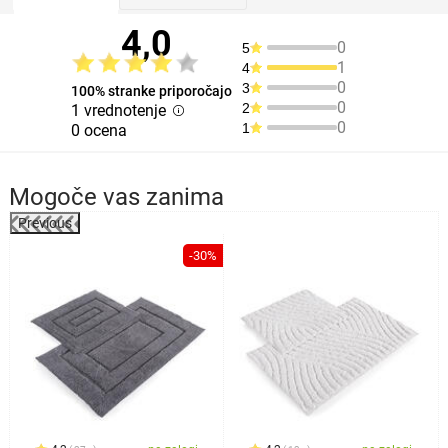
4,0
0
5
1
4
0
3
100% stranke priporočajo
0
2
1 vrednotenje
0
1
0 ocena
Mogoče vas zanima
Previous
%
-30%