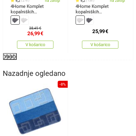
4,2
na zalogi
4,2
na zalogi
27x
13x
4Home Komplet
4Home Komplet
kopalniških
kopalniških
predpražnikov Retta, 50x
predpražnikov Welle,
60 cm, 60 x 100 cm
50x 60 cm, 60 x 100 cm
38,49 €
25,99
€
26,99
€
V košarico
V košarico
Next
Nazadnje ogledano
-8%