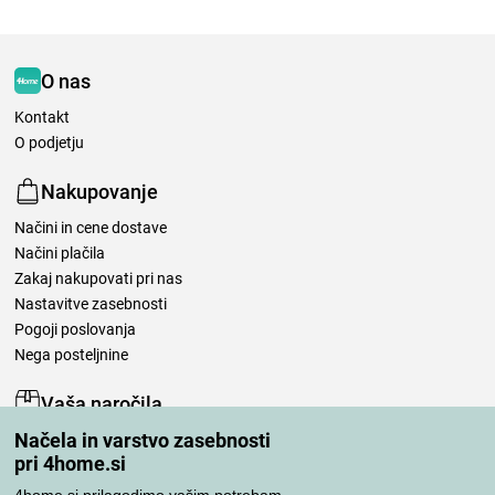
O nas
Kontakt
O podjetju
Nakupovanje
Načini in cene dostave
Načini plačila
Zakaj nakupovati pri nas
Nastavitve zasebnosti
Pogoji poslovanja
Nega posteljnine
Vaša naročila
Načela in varstvo zasebnosti
Moj račun
pri 4home.si
Pregled naročil
Reklamacija