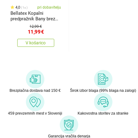
4,0
pri dobavitelju
1x
Bellatex Kopalni
predpražnik Bany brez
izrezaKostka modra, 60
12,99 €
x 50 cm
11,99
€
V košarico
Brezplačna dostava nad 150 €
Širok izbor blaga (99% blaga na zalogi)
459 prevzemnih mest v Sloveniji
Kakovostna storitev za stranke
Garancija vračila denarja