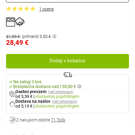
1 ocene
31,99 €
prihranili 3,50 €
28,49 €
Dodaj v košarico
Na zalogi 3 kos
Brezplačna dostava nad 150,00 €
Osebni prevzem
(več informacij)
od 5,59 €
|
dostavimo
pojutrišnjem
Dostava na naslov
(več informacij)
od 5,19 €
|
dostavimo
pojutrišnjem
Z nakupom dobite
71 Točk