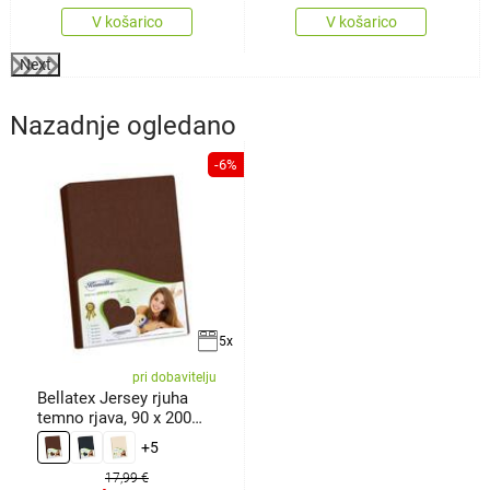
V košarico
V košarico
Next
Nazadnje ogledano
-6%
5x
pri dobavitelju
Bellatex Jersey rjuha
temno rjava, 90 x 200
cm
+5
17,99 €