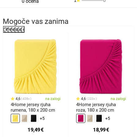
0
1
0 ocena
Mogoče vas zanima
Previous
%
4,6
na zalogi
4,6
na zalogi
428x
223x
4Home jersey rjuha
4Home jersey rjuha
rumena, 180 x 200 cm
roza, 180 x 200 cm
+5
+5
19,49
€
18,99
€