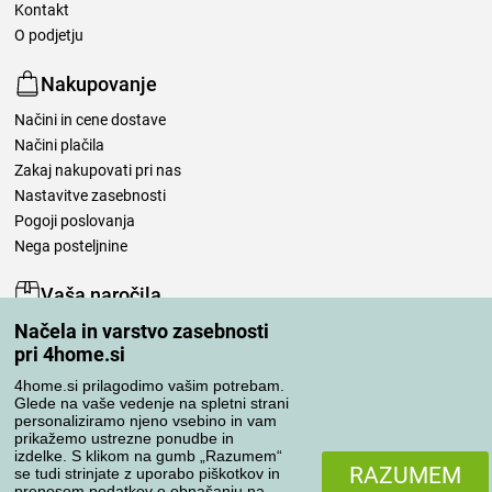
Kontakt
O podjetju
Nakupovanje
Načini in cene dostave
Načini plačila
Zakaj nakupovati pri nas
Nastavitve zasebnosti
Pogoji poslovanja
Nega posteljnine
Vaša naročila
Načela in varstvo zasebnosti
Moj račun
pri 4home.si
Pregled naročil
Reklamacija
4home.si prilagodimo vašim potrebam.
Glede na vaše vedenje na spletni strani
Odstop od kupoprodajne pogodbe
personaliziramo njeno vsebino in vam
Pravila obdelave ocen
prikažemo ustrezne ponudbe in
izdelke. S klikom na gumb „Razumem“
RAZUMEM
se tudi strinjate z uporabo piškotkov in
Načini prevoza
prenosom podatkov o obnašanju na