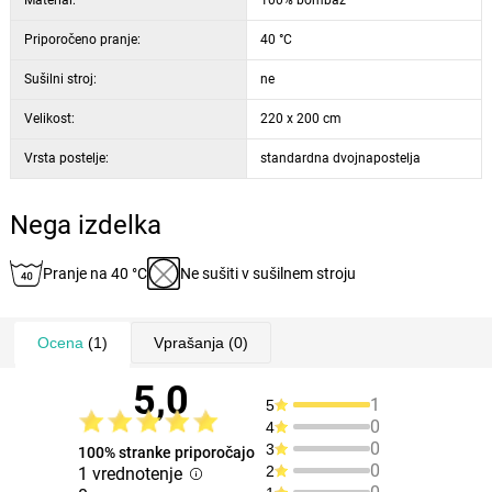
Material:
100% bombaž
Priporočeno pranje:
40 °C
Sušilni stroj:
ne
Velikost:
220 x 200 cm
Vrsta postelje:
standardna dvojnapostelja
Nega izdelka
Pranje na 40 °C
Ne sušiti v sušilnem stroju
Ocena
(1)
Vprašanja
(0)
5,0
1
5
0
4
0
3
100% stranke priporočajo
0
2
1 vrednotenje