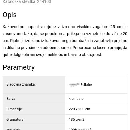
Kataloška številka:
244103
Opis
Kakovostno napenljivo rjuhe z izredno visokim vogalom 25 cm je
zasnovano tako, da se popolnoma prilega na vzmetnice do višine 20
cm. Rjuhe je izdelano iz kakovostnega bombaža in zagotavlja prijetno
in dihalno površino za udoben spanec. Priporočamo ločeno pranje, da
rjuhe dolgo ohrani svojo mehkobo in barvno obstojnost.
Parametry
Blagovna znamka:
Bellatex
Barva:
kremasto
Dimenzije:
220 x 200 cm
Gramatura:
135 g/m2