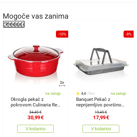
Mogoče vas zanima
Previous
-10%
-8%
2x
na zalogi
4,4
na zalogi
72x
Okrogla pekač z
Banquet Pekač z
pokrovom Culinaria Red
neprijemljivo površino
3 l
Granite spokrovom, 42 x
34,49 €
19,49 €
29 x 4,5 cm
30,99
€
17,99
€
V košarico
V košarico