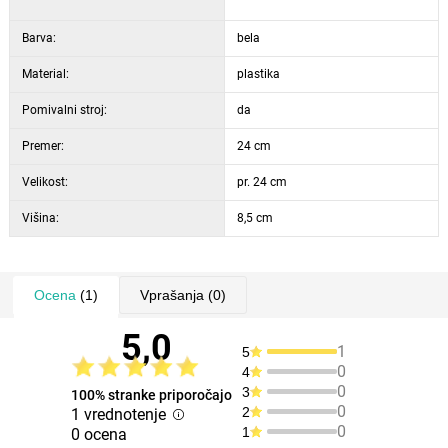
Barva:
bela
Material:
plastika
Pomivalni stroj:
da
Premer:
24 cm
Velikost:
pr. 24 cm
Višina:
8,5 cm
Ocena
(1)
Vprašanja
(0)
5,0
1
5
0
4
0
3
100% stranke priporočajo
0
2
1 vrednotenje
0
1
0 ocena