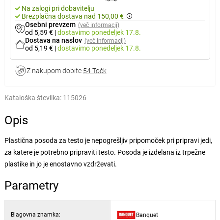
Na zalogi pri dobavitelju
Brezplačna dostava nad 150,00 €
Osebni prevzem
(več informacij)
od 5,59 €
|
dostavimo
ponedeljek 17.8.
Dostava na naslov
(več informacij)
od 5,19 €
|
dostavimo
ponedeljek 17.8.
Z nakupom dobite
54 Točk
Kataloška številka:
115026
Opis
Plastična posoda za testo je nepogrešljiv pripomoček pri pripravi jedi,
za katere je potrebno pripraviti testo. Posoda je izdelana iz trpežne
plastike in jo je enostavno vzdrževati.
Parametry
Blagovna znamka:
Banquet