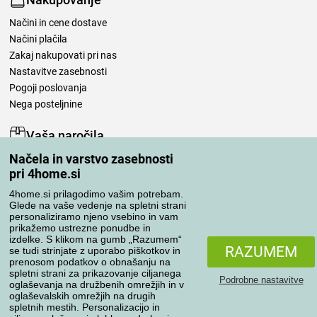
Načini in cene dostave
Načini plačila
Zakaj nakupovati pri nas
Nastavitve zasebnosti
Pogoji poslovanja
Nega posteljnine
Vaša naročila
Načela in varstvo zasebnosti
Moj račun
pri 4home.si
Pregled naročil
Reklamacija
4home.si prilagodimo vašim potrebam.
Glede na vaše vedenje na spletni strani
Odstop od kupoprodajne pogodbe
personaliziramo njeno vsebino in vam
Pravila obdelave ocen
prikažemo ustrezne ponudbe in
izdelke. S klikom na gumb „Razumem“
RAZUMEM
se tudi strinjate z uporabo piškotkov in
Načini prevoza
prenosom podatkov o obnašanju na
spletni strani za prikazovanje ciljanega
Podrobne nastavitve
oglaševanja na družbenih omrežjih in v
oglaševalskih omrežjih na drugih
spletnih mestih. Personalizacijo in
Načini plačila