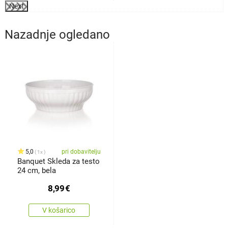
Next
Nazadnje ogledano
5,0
pri dobavitelju
1x
Banquet Skleda za testo
24 cm, bela
8,99
€
V košarico