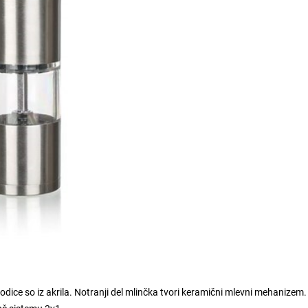
sodice so iz akrila. Notranji del mlinčka tvori keramični mlevni mehanizem.