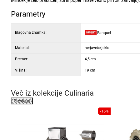
Mlinček je zelo praktičen, sol in poper imate vedno pri roki zahvalju
Parametry
Blagovna znamka:
Banquet
Material:
nerjaveče jeklo
Premer:
4,5 cm
Višina:
19 cm
Več iz kolekcije
Culinaria
Previous
-16%