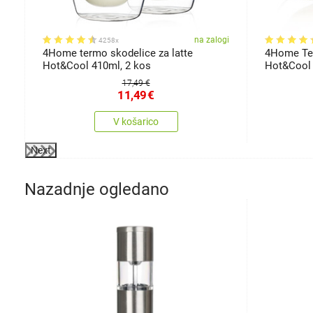
gi
na zalogi
4258x
4Home termo skodelice za latte
4Home Ter
Hot&Cool 410ml, 2 kos
Hot&Cool 
17,49 €
11,49
€
V košarico
Next
Nazadnje ogledano