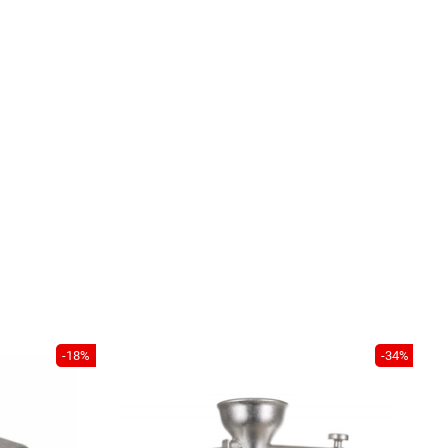
-18%
-34%