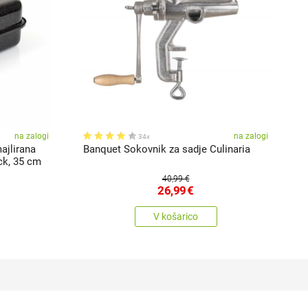
na zalogi
na zalogi
34x
ajlirana
Banquet Sokovnik za sadje Culinaria
B
ck, 35 cm
B
40,99 €
26,99
€
V košarico