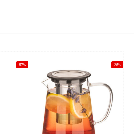
-57%
-25%