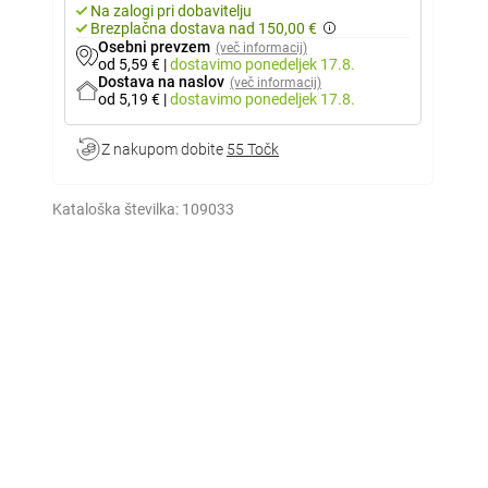
Na zalogi pri dobavitelju
Brezplačna dostava nad 150,00 €
Osebni prevzem
(več informacij)
od 5,59 €
|
dostavimo
ponedeljek 17.8.
Dostava na naslov
(več informacij)
od 5,19 €
|
dostavimo
ponedeljek 17.8.
Z nakupom dobite
55 Točk
Kataloška številka:
109033