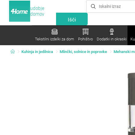
udobje
domov
Tekstilni izdelki za dom
Pohištvo
Dodatki in okraski
Ku
Kuhinja in jedilnica
Mlinčki, solnice in poprovke
Mehanski ml