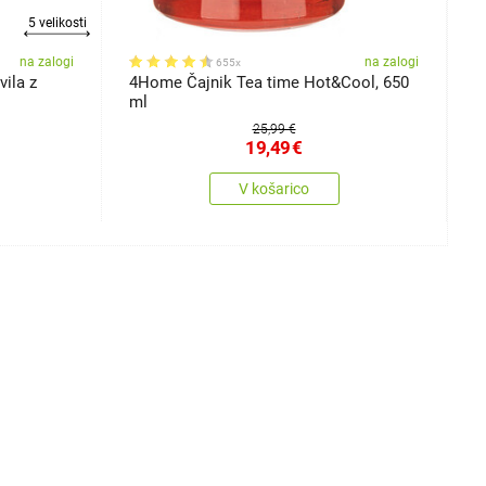
5 velikosti
na zalogi
na zalogi
655x
ila z
4Home Čajnik Tea time Hot&Cool, 650
4
ml
25,99 €
19,49
€
V košarico