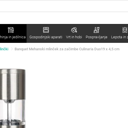
hinja in jedilnica
Gospodinjski aparati
Vrt in hobi
Pospravljanje
Lepota in 
inčki
Banquet Mehanski mlinček za začimbe Culinaria Duo19 x 4,5 cm