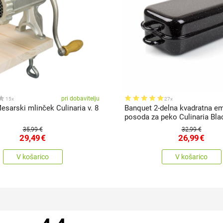
pri dobavitelju
15x
27x
sarski mlinček Culinaria v. 8
Banquet 2-delna kvadratna em
posoda za peko Culinaria Bla
35,99 €
32,99 €
29,49
€
26,99
€
V košarico
V košarico