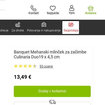
Vpis
Kontakt
Najljubše
Košarica
zdravje
Za otroke
Potovanja in nakupovanje
Razprodaja
Banquet Mehanski mlinček za začimbe
Culinaria Duo19 x 4,5 cm
95 ocene
13,49 €
Dodaj v košarico