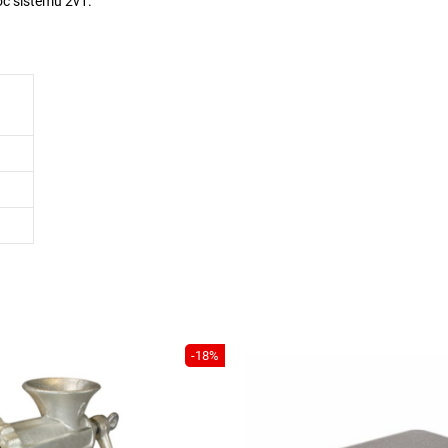
joč sistemu 2v1.
-18%