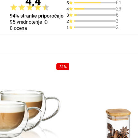
4,4
61
5
23
4
6
3
94% stranke priporočajo
3
2
95 vrednotenje
2
1
0 ocena
-31%