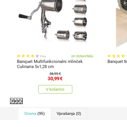
ju
pri dobavitelju
254x
Banquet Multifunkcionalni mlinček
Banquet Me
Culinaria 5v1,28 cm
36,99 €
30,99
€
V košarico
Next
Ocena
(95)
Vprašanja
(0)