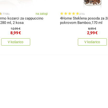
na zalogi
7708x
416x
mo kozarci za cappuccino
4Home Steklena posoda za živ
280 ml, 2 kosa
pokrovom Bamboo,170 ml
12,99 €
6,99 €
8,99
€
2,99
€
V košarico
V košarico