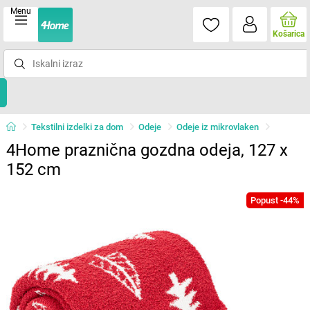
Menu
Košarica
Tekstilni izdelki za dom
Odeje
Odeje iz mikrovlaken
4Home praznična gozdna odeja, 127 x
152 cm
Popust -44%