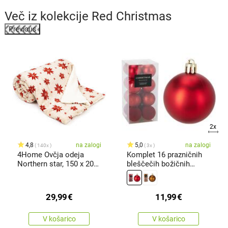
Več iz kolekcije
Red Christmas
Previous
%
2x
4,8
na zalogi
5,0
na zalogi
140x
3x
4Home Ovčja odeja
Komplet 16 prazničnih
Northern star, 150 x 200
bleščečih božičnih
cm
okraskov,rdečih, premer
6 cm, plastičnih
29,99
€
11,99
€
V košarico
V košarico