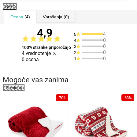
Next
Ocena
(4)
Vprašanja
(0)
4,9
4
5
0
4
0
3
100% stranke priporočajo
0
2
4 vrednotenje
0
1
0 ocena
Mogoče vas zanima
Previous
%
-70%
-63%