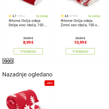
4,7
na zalogi
4,8
na zalogi
106x
2155x
4Home Ovčja odeja
4Home Ovčja odeja
Stripe vino rdeča, 150 x
Zimní sen rdeča, 150 x
200 cm
200 cm
29,99 €
29,99 €
8,99
€
10,99
€
V košarico
V košarico
Next
Nazadnje ogledano
-44%