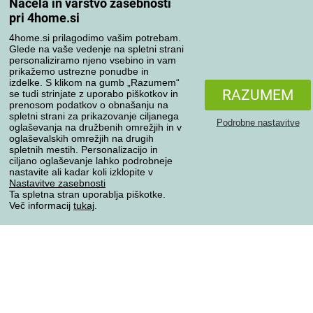
Načela in varstvo zasebnosti
Moj račun
pri 4home.si
Pregled naročil
4home.si prilagodimo vašim potrebam.
Reklamacija
Glede na vaše vedenje na spletni strani
Odstop od kupoprodajne pogodbe
personaliziramo njeno vsebino in vam
prikažemo ustrezne ponudbe in
Pravila obdelave ocen
izdelke. S klikom na gumb „Razumem“
RAZUMEM
se tudi strinjate z uporabo piškotkov in
prenosom podatkov o obnašanju na
Načini prevoza
spletni strani za prikazovanje ciljanega
Podrobne nastavitve
oglaševanja na družbenih omrežjih in v
oglaševalskih omrežjih na drugih
spletnih mestih. Personalizacijo in
Načini plačila
ciljano oglaševanje lahko podrobneje
nastavite ali kadar koli izklopite v
Nastavitve zasebnosti
Ta spletna stran uporablja piškotke.
Več informacij
tukaj
.
Zanesljiva trgovina
Varstvo osebnih podatkov
Vse pravice pridržane © 2004-2026 4home, a.s.