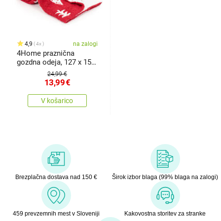
4,9
na zalogi
4x
4Home praznična
gozdna odeja, 127 x 152
cm
24,99 €
13,99
€
V košarico
Brezplačna dostava nad 150 €
Širok izbor blaga (99% blaga na zalogi)
459 prevzemnih mest v Sloveniji
Kakovostna storitev za stranke