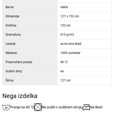
Barva:
rdeča
Dimenzije:
127 x 152 cm
Dolžina:
152 cm
Gramatura:
415 g/m2
Likanje:
se ne sme likati
Material:
100% poliester
Priporočeno pranje:
40 °C
Sušilni stroj:
ne
Širina:
127 cm
Nega izdelka
Pranje na 40 °C
Ne sušiti v sušilnem stroju
Ne likati