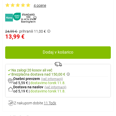
4 ocene
STANDARD
100
16.HCN.91459
Boennigheim
24,99 €
prihranili 11,00 €
13,99 €
Dodaj v košarico
Na zalogi 20 kosov ali več
Brezplačna dostava nad 150,00 €
Osebni prevzem
(več informacij)
od 5,59 €
|
dostavimo
torek 11.8.
Dostava na naslov
(več informacij)
od 5,19 €
|
dostavimo
torek 11.8.
Z nakupom dobite
11 Točk