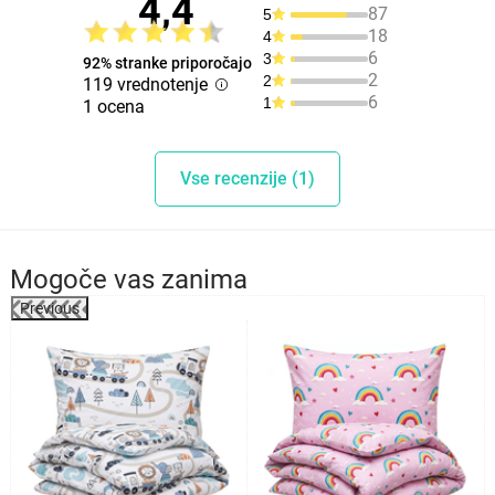
4,4
87
5
18
4
6
3
92% stranke priporočajo
2
2
119 vrednotenje
6
1
1 ocena
Vse recenzije (1)
Mogoče vas zanima
Previous