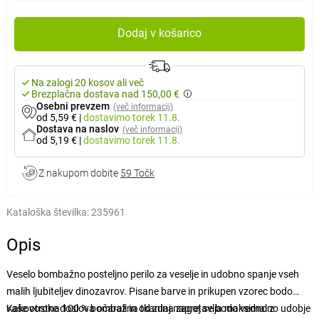
Dodaj v košarico
Na zalogi 20 kosov ali več
Brezplačna dostava nad 150,00 €
Osebni prevzem
(več informacij)
od 5,59 €
|
dostavimo
torek 11.8.
Dostava na naslov
(več informacij)
od 5,19 €
|
dostavimo
torek 11.8.
Z nakupom dobite
59 Točk
Kataloška številka:
235961
Opis
Veselo bombažno posteljno perilo za veselje in udobno spanje vseh
malih ljubiteljev dinozavrov. Pisane barve in prikupen vzorec bodo
vaše otroke doslova očarali in od zdaj naprej se bodo vedno z
Kakovostna 100 % bombažna tkanina zagotavlja maksimalno udobje