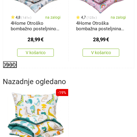
4,8
na zalogi
4,7
na zalogi
141x
125x
4Home Otroško
4Home Otroška
bombažno posteljnino
bombažna posteljnina
Happy train,140 x 200
Rainbow, 140 x 200 cm,
28,99
€
28,99
€
cm, 70 x 90 cm
70 x 90 cm
V košarico
V košarico
Next
Nazadnje ogledano
-19%