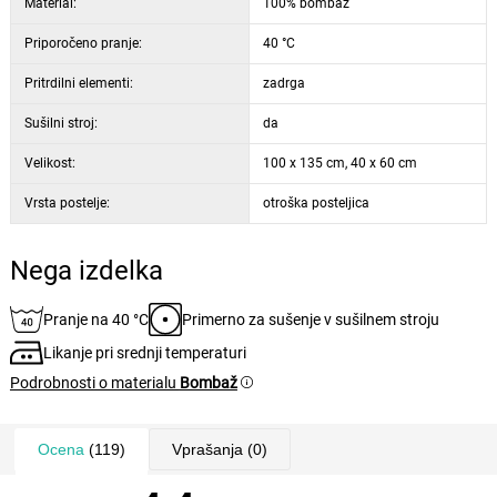
Material:
100% bombaž
Priporočeno pranje:
40 °C
Pritrdilni elementi:
zadrga
Sušilni stroj:
da
Velikost:
100 x 135 cm, 40 x 60 cm
Vrsta postelje:
otroška posteljica
Nega izdelka
Pranje na 40 °C
Primerno za sušenje v sušilnem stroju
Likanje pri srednji temperaturi
Podrobnosti o materialu
Bombaž
Ocena
(119)
Vprašanja
(0)