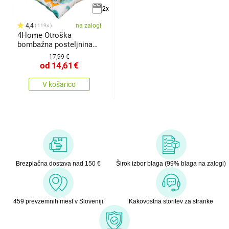
2x
4,4
na zalogi
119x
4Home Otroška
bombažna posteljnina
Little dino
17,99 €
od
14,61
€
V košarico
Brezplačna dostava nad 150 €
Širok izbor blaga (99% blaga na zalogi)
459 prevzemnih mest v Sloveniji
Kakovostna storitev za stranke