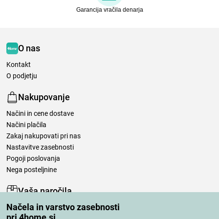
Garancija vračila denarja
O nas
Kontakt
O podjetju
Nakupovanje
Načini in cene dostave
Načini plačila
Zakaj nakupovati pri nas
Nastavitve zasebnosti
Pogoji poslovanja
Nega posteljnine
Vaša naročila
Načela in varstvo zasebnosti
Moj račun
pri 4home.si
Pregled naročil