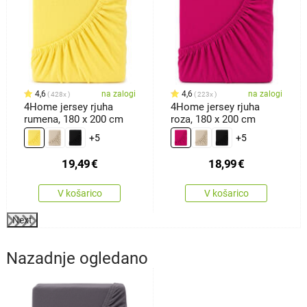
4,6
na zalogi
4,6
na zalogi
428x
223x
4Home jersey rjuha
4Home jersey rjuha
rumena, 180 x 200 cm
roza, 180 x 200 cm
+5
+5
19,49
€
18,99
€
V košarico
V košarico
Next
Nazadnje ogledano