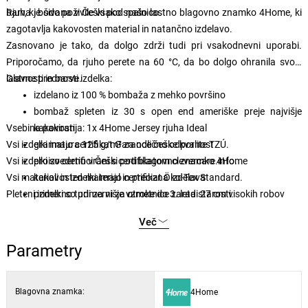
barv, ki bodo poživile vsako spalnico.
Rjuha je šivana v Češki pod našo lastno blagovno znamko 4Home, ki
zagotavlja kakovosten material in natančno izdelavo.
Zasnovano je tako, da dolgo zdrži tudi pri vsakodnevni uporabi.
Priporočamo, da rjuho perete na 60 °C, da bo dolgo ohranila svoje
lastnosti in barve.
Glavne prednosti izdelka:
izdelano iz 100 % bombaža z mehko površino
bombaž spleten iz 30 s open end ameriške preje najvišje
Vsebina pakiranja: 1x 4Home Jersey rjuha Ideal
kakovosti
Vsi izdelki imajo certifikat Garance češke kvalite TZÚ.
gramatura 125 g/m² za odlično odpornost
Vsi izdelki so certificirani s certifikatom clevercare.info.
proizvedeno v Češki pod blagovno znamko 4Home
Vsi materiali in izdelki imajo certifikat Öko-Tex Standard.
kakovosten material in precizna izdelava
Pleteni izdelki so primerni za otroke do 3. leta starosti.
primerno tudi za višje vzmetnice zaradi 27 cm visokih robov
elastična guma všita po celém obodu za trdno pritrditev
Več
guma je opremljena s certifikatom BUREAU VERITAS
CERTIFICATION
Parametry
enostavno vzdrževanje s pranjem na 60 °C
primerno za sušenje v sušilnem stroju na nežnem programu
Blagovna znamka:
4Home
diskretne in elegantne barve