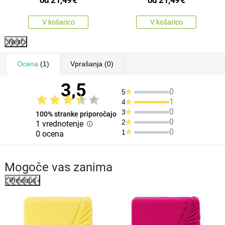
od
21,49
€
od
21,49
€
V košarico
V košarico
Next
Ocena
(1)
Vprašanja
(0)
3,5
0
5
1
4
0
3
100% stranke priporočajo
0
2
1 vrednotenje
0
1
0 ocena
Mogoče vas zanima
Previous