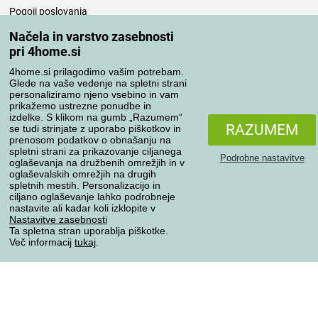
Pogoji poslovanja
Nega posteljnine
Načela in varstvo zasebnosti
pri 4home.si
Vaša naročila
4home.si prilagodimo vašim potrebam.
Moj račun
Glede na vaše vedenje na spletni strani
personaliziramo njeno vsebino in vam
Pregled naročil
prikažemo ustrezne ponudbe in
Reklamacija
izdelke. S klikom na gumb „Razumem“
RAZUMEM
se tudi strinjate z uporabo piškotkov in
Odstop od kupoprodajne pogodbe
prenosom podatkov o obnašanju na
Pravila obdelave ocen
spletni strani za prikazovanje ciljanega
Podrobne nastavitve
oglaševanja na družbenih omrežjih in v
oglaševalskih omrežjih na drugih
Načini prevoza
spletnih mestih. Personalizacijo in
ciljano oglaševanje lahko podrobneje
nastavite ali kadar koli izklopite v
Nastavitve zasebnosti
Ta spletna stran uporablja piškotke.
Načini plačila
Več informacij
tukaj
.
Zanesljiva trgovina