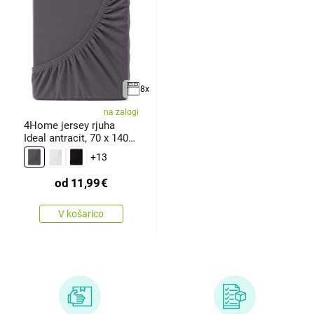
8x
na zalogi
4Home jersey rjuha
Ideal antracit, 70 x 140
cm
+13
od
11,99
€
V košarico