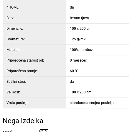
4HOME:
da
Barva:
temno rjava
Dimenzije:
100 x 200 cm
Gramatura:
125 g/m2
Material:
100% bombaž
Priporočena starost od:
0 mesecev
Priporočeno pranje:
60 °C
Sušilni stroj:
da
Velikost:
100 x 200 cm
Vrsta postelje:
standardna enojna postelja
Nega izdelka