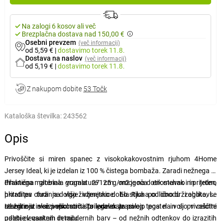
Na zalogi 6 kosov ali več
Brezplačna dostava nad 150,00 €
Osebni prevzem
(več informacij)
od 5,59 €
|
dostavimo
torek 11.8.
Dostava na naslov
(več informacij)
od 5,19 €
|
dostavimo
torek 11.8.
Z nakupom dobite
53 Točk
Kataloška številka:
243562
Opis
Privoščite si miren spanec z visokokakovostnim rjuhom 4Home
Jersey Ideal, ki je izdelan iz 100 % čistega bombaža. Zaradi nežnega in
dihanega materiala gramature 125 g/m2 je na dotik mehak in prijeten,
Praktična globina vogala 27 cm omogoča enostavno in trdno
hkrati pa ohranja dolgo življenjsko dobo. Rjuha odlično drži obliko, se
pritrditev tudi na višje vzmetnice. Elastika po obodu zagotavlja
ne zgrinja in se popolnoma prilega matraci.
stabilnost skozi vso noč. Ta izdelek je poleg tega na voljo v celotni
Izberite iz več velikosti tisto pravo za svojo postel in si privoščite
paleti elegantnih in modernih barv – od nežnih odtenkov do izrazitih
udobje v vsakem detajlu.