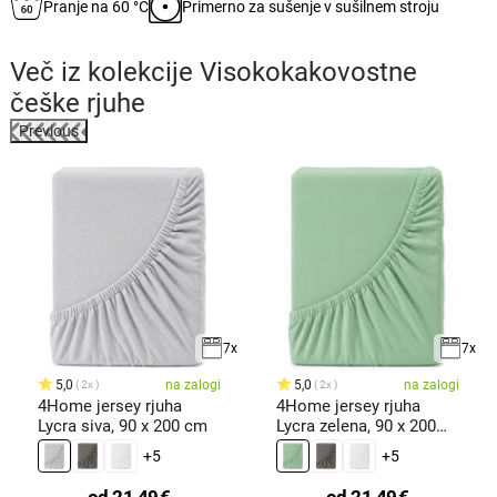
Pranje na 60 °C
Primerno za sušenje v sušilnem stroju
Več iz kolekcije
Visokokakovostne
češke rjuhe
Previous
%
7x
7x
5,0
na zalogi
5,0
na zalogi
2x
2x
4Home jersey rjuha
4Home jersey rjuha
Lycra siva, 90 x 200 cm
Lycra zelena, 90 x 200
cm
+5
+5