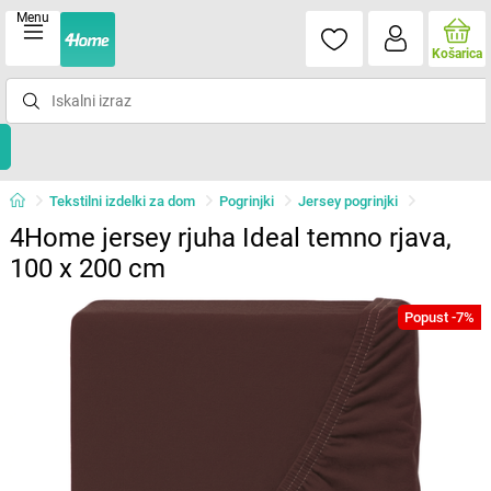
Menu
Košarica
Tekstilni izdelki za dom
Pogrinjki
Jersey pogrinjki
4Home jersey rjuha Ideal temno rjava,
100 x 200 cm
Popust -7%