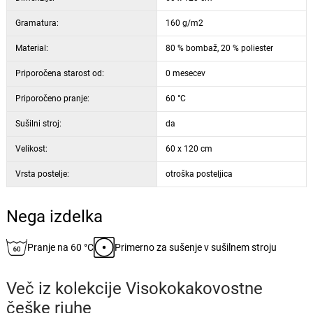
Gramatura:
160 g/m2
Material:
80 % bombaž, 20 % poliester
Priporočena starost od:
0 mesecev
Priporočeno pranje:
60 °C
Sušilni stroj:
da
Velikost:
60 x 120 cm
Vrsta postelje:
otroška posteljica
Nega izdelka
Pranje na 60 °C
Primerno za sušenje v sušilnem stroju
Več iz kolekcije
Visokokakovostne
češke rjuhe