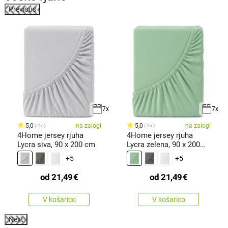
Previous
%
7x
7x
5,0
na zalogi
5,0
na zalogi
2x
2x
4Home jersey rjuha
4Home jersey rjuha
Lycra siva, 90 x 200 cm
Lycra zelena, 90 x 200
cm
+5
+5
od
21,49
€
od
21,49
€
V košarico
V košarico
Next