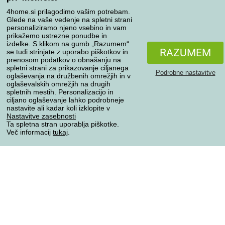
Vaša naročila
4home.si prilagodimo vašim potrebam.
Moj račun
Glede na vaše vedenje na spletni strani
personaliziramo njeno vsebino in vam
Pregled naročil
prikažemo ustrezne ponudbe in
Reklamacija
izdelke. S klikom na gumb „Razumem“
RAZUMEM
se tudi strinjate z uporabo piškotkov in
Odstop od kupoprodajne pogodbe
prenosom podatkov o obnašanju na
Pravila obdelave ocen
spletni strani za prikazovanje ciljanega
Podrobne nastavitve
oglaševanja na družbenih omrežjih in v
oglaševalskih omrežjih na drugih
Načini prevoza
spletnih mestih. Personalizacijo in
ciljano oglaševanje lahko podrobneje
nastavite ali kadar koli izklopite v
Nastavitve zasebnosti
Ta spletna stran uporablja piškotke.
Načini plačila
Več informacij
tukaj
.
Zanesljiva trgovina
Varstvo osebnih podatkov