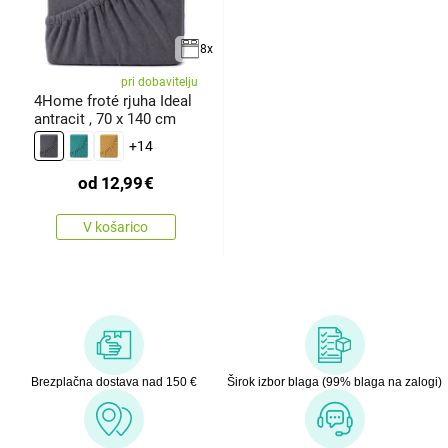
8x
pri dobavitelju
4Home froté rjuha Ideal
antracit , 70 x 140 cm
+14
od
12,99
€
V košarico
Brezplačna dostava nad 150 €
Širok izbor blaga (99% blaga na zalogi)