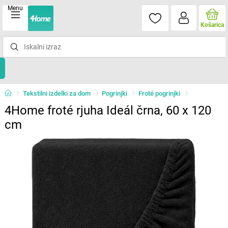
Menu
Košarica
Tekstilni izdelki za dom
Pogrinjki
Froté pogrinjki
4Home froté rjuha Ideál črna, 60 x 120
cm