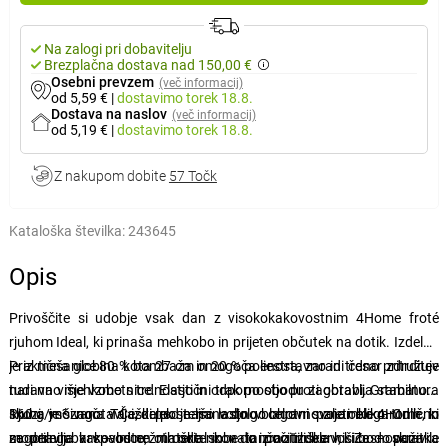
Na zalogi pri dobavitelju
Brezplačna dostava nad 150,00 €
Osebni prevzem
(več informacij)
od 5,59 €
|
dostavimo
torek 18.8.
Dostava na naslov
(več informacij)
od 5,19 €
|
dostavimo
torek 18.8.
Z nakupom dobite
57 Točk
Kataloška številka:
243645
Opis
Privoščite si udobje vsak dan z visokokakovostnim 4Home froté
rjuhom Ideal, ki prinaša mehkobo in prijeten občutek na dotik. Izdelan
je iz mešanice 80 % bombaža in 20 % poliestra, zaradi česar združuje
Praktična globina kota 27 cm omogoča enostavno in trdno pritrditev
naravno mehkobo s trdnostjo in odpornostjo proti obrabi. Gramatura
tudi na višje vzmetnice. Elastični trak po obodu zagotavlja stabilnost
160 g/m² zagotavlja, da posteljnina dolgo ohrani svojo obliko. Odlično
skozi vso noč. Ta izdelek je na voljo v celotni paleti elegantnih in
Rjuha je šivana v Češki pod našo lastno blagovno znamko 4Home, ki
se prilega v spalnice, otroške sobe in počitniške hišice – skratka
modernih barv – od nežnih odtenkov do izrazitih barv, ki bodo poživile
zagotavlja kakovosten material in natančno izdelavo. Zasnovana je