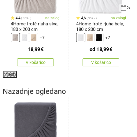
2x
4,4
na zalogi
4,6
na zalogi
309x
359x
4Home froté rjuha siva,
4Home froté rjuha bela,
180 x 200 cm
180 x 200 cm
+7
+7
18,99
€
od
18,99
€
V košarico
V košarico
Next
Nazadnje ogledano