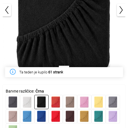
1/3
Ta teden je kupilo
61 strank
Barvne različice:
Črna