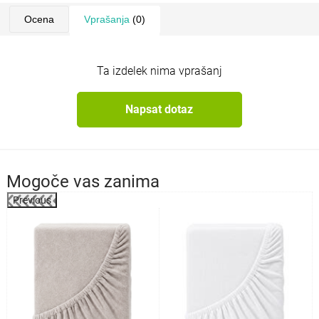
Ocena
Vprašanja
(0)
Ta izdelek nima vprašanj
Napsat dotaz
Mogoče vas zanima
Previous
%