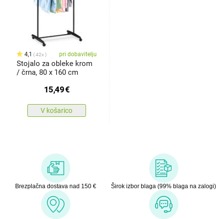
4,1
pri dobavitelju
42x
Stojalo za obleke krom
/ črna, 80 x 160 cm
15,49
€
V košarico
Brezplačna dostava nad 150 €
Širok izbor blaga (99% blaga na zalogi)