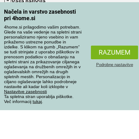
Vaša naročila
Načela in varstvo zasebnosti
Moj račun
pri 4home.si
Pregled naročil
Reklamacija
4home.si prilagodimo vašim potrebam.
Glede na vaše vedenje na spletni strani
Odstop od kupoprodajne pogodbe
personaliziramo njeno vsebino in vam
Pravila obdelave ocen
prikažemo ustrezne ponudbe in
izdelke. S klikom na gumb „Razumem“
RAZUMEM
se tudi strinjate z uporabo piškotkov in
Načini prevoza
prenosom podatkov o obnašanju na
spletni strani za prikazovanje ciljanega
Podrobne nastavitve
oglaševanja na družbenih omrežjih in v
oglaševalskih omrežjih na drugih
spletnih mestih. Personalizacijo in
Načini plačila
ciljano oglaševanje lahko podrobneje
nastavite ali kadar koli izklopite v
Nastavitve zasebnosti
Ta spletna stran uporablja piškotke.
Zanesljiva trgovina
Več informacij
tukaj
.
Varstvo osebnih podatkov