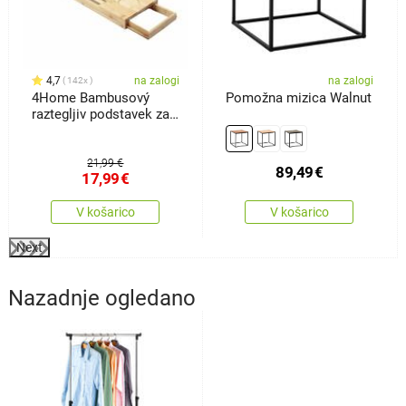
4,7
na zalogi
na zalogi
142x
4Home Bambusový
Pomožna mizica Walnut
raztegljiv podstavek za
kad Royal
21,99 €
89,49
€
17,99
€
V košarico
V košarico
Next
Nazadnje ogledano