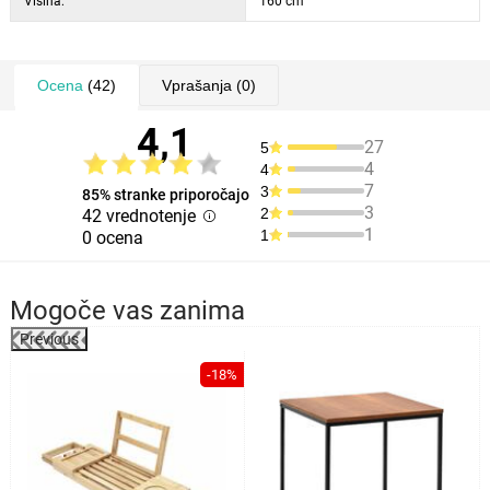
Višina:
160 cm
Ocena
(42)
Vprašanja
(0)
4,1
27
5
4
4
7
3
85% stranke priporočajo
3
2
42 vrednotenje
1
1
0 ocena
Mogoče vas zanima
Previous
%
-18%