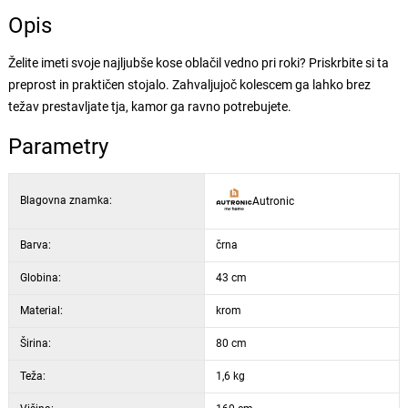
Opis
Želite imeti svoje najljubše kose oblačil vedno pri roki? Priskrbite si ta
preprost in praktičen stojalo. Zahvaljujoč kolescem ga lahko brez
težav prestavljate tja, kamor ga ravno potrebujete.
Parametry
Blagovna znamka:
Autronic
Barva:
črna
Globina:
43 cm
Material:
krom
Širina:
80 cm
Teža:
1,6 kg