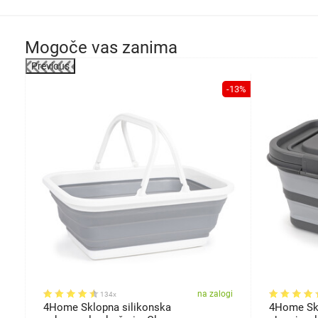
Mogoče vas zanima
Previous
-20%
-13%
gi
na zalogi
134x
4Home Sklopna silikonska
4Home Skl