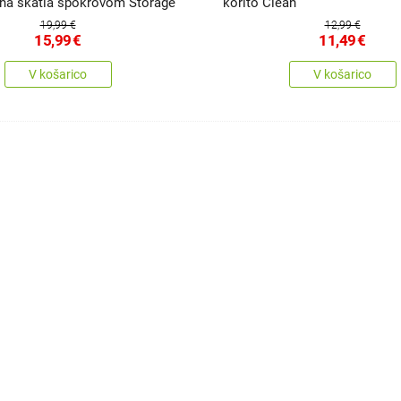
lna škatla spokrovom Storage
korito Clean
19,99 €
12,99 €
15,99
€
11,49
€
V košarico
V košarico