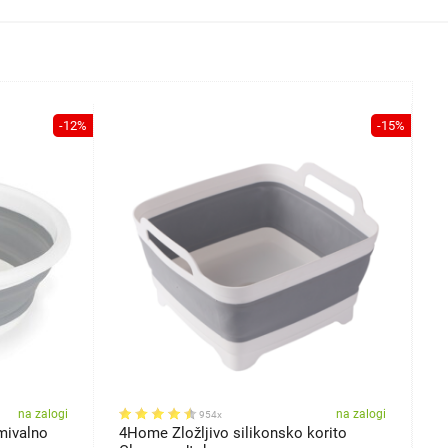
-12%
-15%
na zalogi
na zalogi
954x
mivalno
4Home Zložljivo silikonsko korito
4