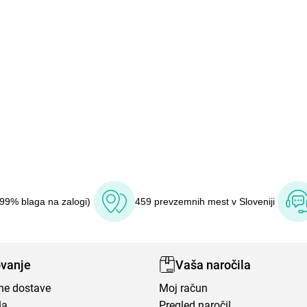
(99% blaga na zalogi)
459 prevzemnih mest v Sloveniji
vanje
Vaša naročila
ene dostave
Moj račun
la
Pregled naročil