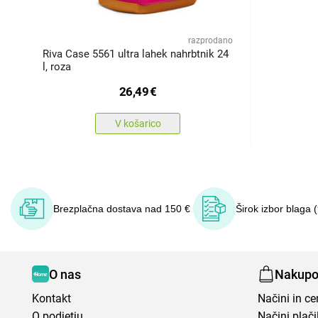
razprodano
Riva Case 5561 ultra lahek nahrbtnik 24
l, roza
26,49
€
V košarico
Brezplačna dostava nad 150 €
Širok izbor blaga 
O nas
Nakupo
Kontakt
Načini in c
O podjetju
Načini plači