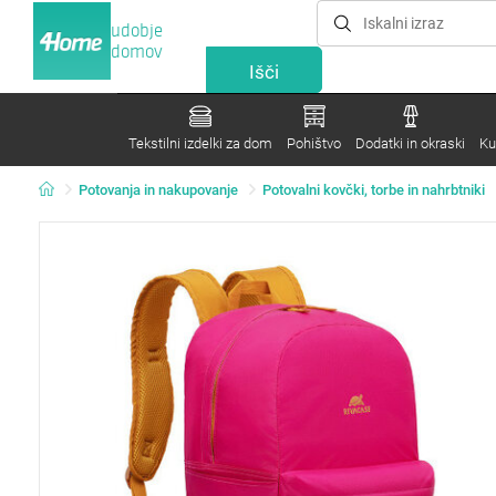
udobje
domov
Tekstilni izdelki za dom
Pohištvo
Dodatki in okraski
Ku
Potovanja in nakupovanje
Potovalni kovčki, torbe in nahrbtniki