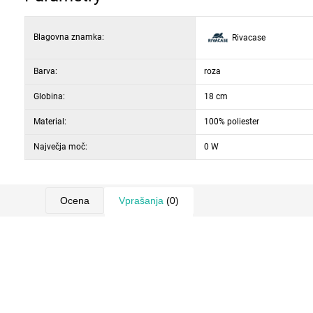
Blagovna znamka:
Rivacase
Barva:
roza
Globina:
18 cm
Material:
100% poliester
Največja moč:
0 W
Ocena
Vprašanja
(0)