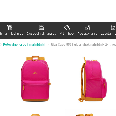
hinja in jedilnica
Gospodinjski aparati
Vrt in hobi
Pospravljanje
Lepota in 
Potovalne torbe in nahrbtniki
Riva Case 5561 ultra lahek nahrbtnik 24 l, ro