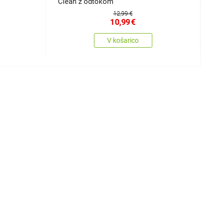
Clean z odtokom
L
12,99 €
10,99
€
V košarico