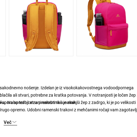
za vsakodnevno nošenje. Izdelan je iz visokokakovostnega vodoodpornega
lačila ali stvari, potrebne za kratka potovanja. V notranjosti je ločen žep
o uporabo torbice za prenosni računalnik.
u. Na sprednji strani nahrbtnika je manjši žep z zadrgo, ki je po velikosti
n drugo opremo. Udobni ramenski trakovi z mehčanimi ročaji vam zagotavlj
i žepi za plastenko z vodo ali dežnik.
Več