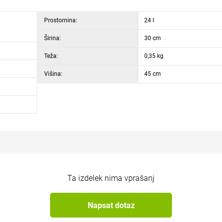
Prostornina:
24 l
Širina:
30 cm
Teža:
0,35 kg
Višina:
45 cm
Ta izdelek nima vprašanj
Napsat dotaz