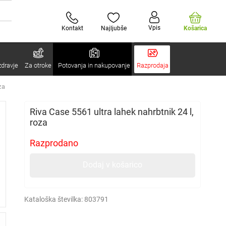
Vpis
Kontakt
Najljubše
Košarica
zdravje
Za otroke
Potovanja in nakupovanje
Razprodaja
za
Riva Case 5561 ultra lahek nahrbtnik 24 l,
roza
Razprodano
Dodaj v košarico
Kataloška številka:
803791