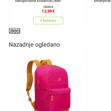
nakupovalna košaricaClean
shranjeva
15,99 €
13,99
€
V košarico
Next
Nazadnje ogledano