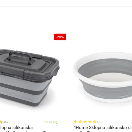
-20%
na zalogi
46x
68x
opna silikonska
4Home Sklopno silikonsko u