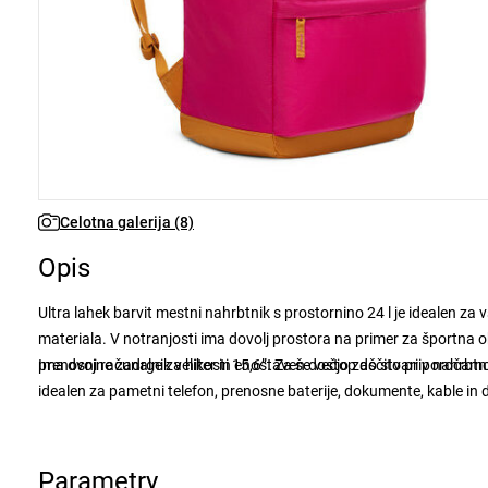
Celotna galerija (8)
Opis
Ultra lahek barvit mestni nahrbtnik s prostornino 24 l je idealen 
materiala. V notranjosti ima dovolj prostora na primer za športna ob
prenosni računalnik velikosti 15,6”. Za še večjo zaščito priporočam
Ima dvojne zadrge za hiter in enostaven dostop do stvari v nahrbtnik
idealen za pametni telefon, prenosne baterije, dokumente, kable i
udobje tudi na najdaljših potovanjih. Nahrbtnik ima tudi dve stransk
Parametry