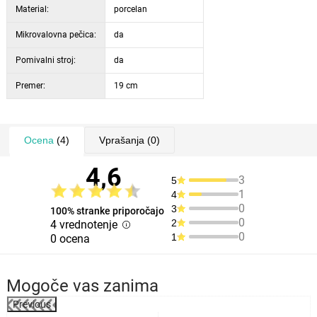
Material:
porcelan
Mikrovalovna pečica:
da
Pomivalni stroj:
da
Premer:
19 cm
Ocena
(4)
Vprašanja
(0)
4,6
3
5
1
4
0
3
100% stranke priporočajo
0
2
4 vrednotenje
0
1
0 ocena
Mogoče vas zanima
Previous