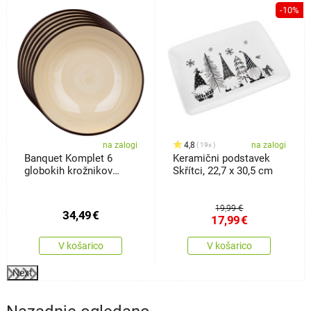
%
-10%
na zalogi
4,8
na zalogi
19x
Banquet Komplet 6
Keramični podstavek
globokih krožnikov
Skřítci, 22,7 x 30,5 cm
Palas 18 cm,krem
19,99 €
34,49
€
17,99
€
V košarico
V košarico
Next