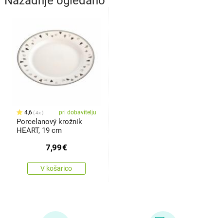
Nazadnje ogledano
4,6
pri dobavitelju
4x
Porcelanový krožnik
HEART, 19 cm
7,99
€
V košarico