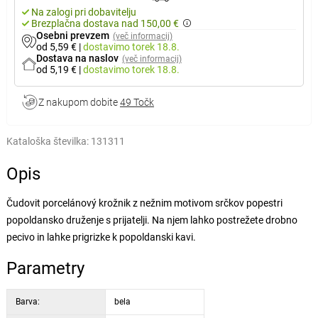
Na zalogi pri dobavitelju
Brezplačna dostava nad 150,00 €
Osebni prevzem
(več informacij)
od 5,59 €
|
dostavimo
torek 18.8.
Dostava na naslov
(več informacij)
od 5,19 €
|
dostavimo
torek 18.8.
Z nakupom dobite
49 Točk
Kataloška številka:
131311
Opis
Čudovit porcelánový krožnik z nežnim motivom srčkov popestri
popoldansko druženje s prijatelji. Na njem lahko postrežete drobno
pecivo in lahke prigrizke k popoldanski kavi.
Parametry
Barva:
bela