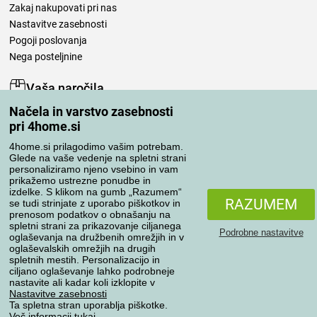
Zakaj nakupovati pri nas
Nastavitve zasebnosti
Pogoji poslovanja
Nega posteljnine
Vaša naročila
Načela in varstvo zasebnosti
Moj račun
pri 4home.si
Pregled naročil
Reklamacija
4home.si prilagodimo vašim potrebam.
Glede na vaše vedenje na spletni strani
Odstop od kupoprodajne pogodbe
personaliziramo njeno vsebino in vam
Pravila obdelave ocen
prikažemo ustrezne ponudbe in
izdelke. S klikom na gumb „Razumem“
RAZUMEM
se tudi strinjate z uporabo piškotkov in
Načini prevoza
prenosom podatkov o obnašanju na
spletni strani za prikazovanje ciljanega
Podrobne nastavitve
oglaševanja na družbenih omrežjih in v
oglaševalskih omrežjih na drugih
spletnih mestih. Personalizacijo in
Načini plačila
ciljano oglaševanje lahko podrobneje
nastavite ali kadar koli izklopite v
Nastavitve zasebnosti
Ta spletna stran uporablja piškotke.
Zanesljiva trgovina
Več informacij
tukaj
.