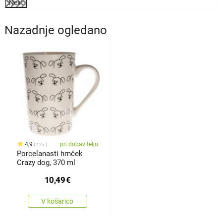
Next
Nazadnje ogledano
4,9
pri dobavitelju
12x
Porcelanasti hrnček
Crazy dog, 370 ml
10,49
€
V košarico