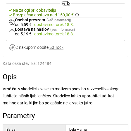
Na zalogi pri dobavitelju
Brezplačna dostava nad 150,00 €
Osebni prevzem
(več informacij)
od 5,59 €
|
dostavimo
torek 18.8.
Dostava na naslov
(več informacij)
od 5,19 €
|
dostavimo
torek 18.8.
Z nakupom dobite
50 Točk
Kataloška številka:
124484
Opis
Vroč čaj v skodelici z veselim motivom psov bo razveselil vsakega
ljubitelja hišnih ljubljenčkov. Skodelico lahko uporabite tudi kot
majhno darilo, ki jim bo polepšalo ne le vsako jutro.
Parametry
Barva:
bela + črna