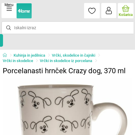
Menu
Košarica
Kuhinja in jedilnica
Vrčki, skodelice in čajniki
Vrčki in skodelice
Vrčki in skodelice iz porcelana
Porcelanasti hrnček Crazy dog, 370 ml