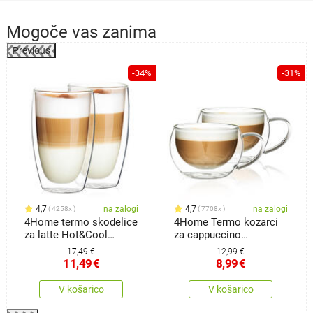
Mogoče vas zanima
Previous
%
-34%
-31%
4,7
na zalogi
4,7
na zalogi
4258x
7708x
4Home termo skodelice
4Home Termo kozarci
za latte Hot&Cool
za cappuccino
410ml, 2 kos
Hot&Cool 280 ml, 2
17,49 €
12,99 €
kosa
11,49
€
8,99
€
V košarico
V košarico