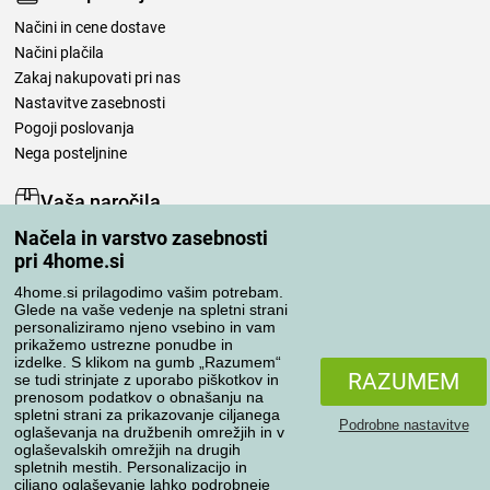
Načini in cene dostave
Načini plačila
Zakaj nakupovati pri nas
Nastavitve zasebnosti
Pogoji poslovanja
Nega posteljnine
Vaša naročila
Načela in varstvo zasebnosti
Moj račun
pri 4home.si
Pregled naročil
Reklamacija
4home.si prilagodimo vašim potrebam.
Glede na vaše vedenje na spletni strani
Odstop od kupoprodajne pogodbe
personaliziramo njeno vsebino in vam
Pravila obdelave ocen
prikažemo ustrezne ponudbe in
izdelke. S klikom na gumb „Razumem“
RAZUMEM
se tudi strinjate z uporabo piškotkov in
Načini prevoza
prenosom podatkov o obnašanju na
spletni strani za prikazovanje ciljanega
Podrobne nastavitve
oglaševanja na družbenih omrežjih in v
oglaševalskih omrežjih na drugih
spletnih mestih. Personalizacijo in
Načini plačila
ciljano oglaševanje lahko podrobneje