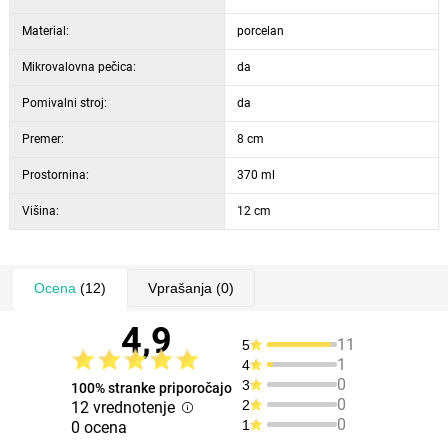
Material:
porcelan
Mikrovalovna pečica:
da
Pomivalni stroj:
da
Premer:
8 cm
Prostornina:
370 ml
Višina:
12 cm
Ocena
(12)
Vprašanja
(0)
4,9
11
5
1
4
0
3
100% stranke priporočajo
0
2
12 vrednotenje
0
1
0 ocena