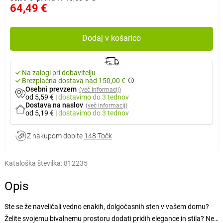
64,49 €
Dodaj v košarico
Na zalogi pri dobavitelju
Brezplačna dostava nad 150,00 €
Osebni prevzem
(več informacij)
od 5,59 €
|
dostavimo
do 3 tednov
Dostava na naslov
(več informacij)
od 5,19 €
|
dostavimo
do 3 tednov
Z nakupom dobite
148 Točk
Kataloška številka:
812235
Opis
Ste se že naveličali vedno enakih, dolgočasnih sten v vašem domu?
Želite svojemu bivalnemu prostoru dodati pridih elegance in stila? Ne