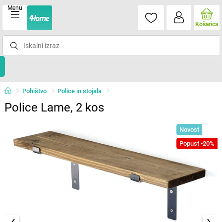
Menu
Košarica
Pohištvo
Police in stojala
Police Lame, 2 kos
Novost
Popust -20%