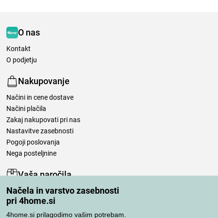
O nas
Kontakt
O podjetju
Nakupovanje
Načini in cene dostave
Načini plačila
Zakaj nakupovati pri nas
Nastavitve zasebnosti
Pogoji poslovanja
Nega posteljnine
Vaša naročila
Načela in varstvo zasebnosti
Moj račun
pri 4home.si
Pregled naročil
Reklamacija
4home.si prilagodimo vašim potrebam.