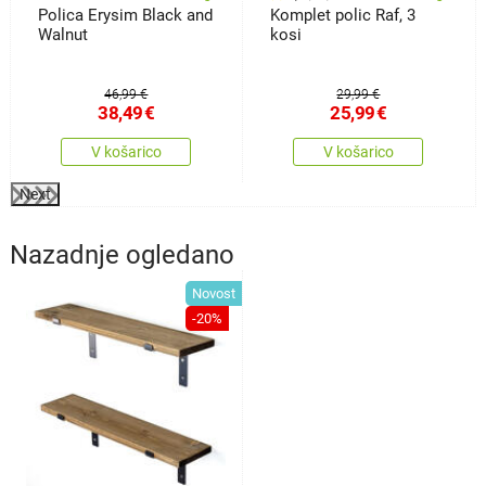
Polica Erysim Black and
Komplet polic Raf, 3
Walnut
kosi
46,99 €
29,99 €
38,49
€
25,99
€
V košarico
V košarico
Next
Nazadnje ogledano
Novost
-20%