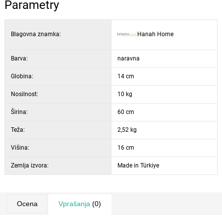
Parametry
Nosilnost 2,40 kg
Blagovna znamka:
Hanah Home
Barva:
naravna
Globina:
14 cm
Nosilnost:
10 kg
Širina:
60 cm
Teža:
2,52 kg
Višina:
16 cm
Zemlja izvora:
Made in Türkiye
Ocena
Vprašanja
(0)