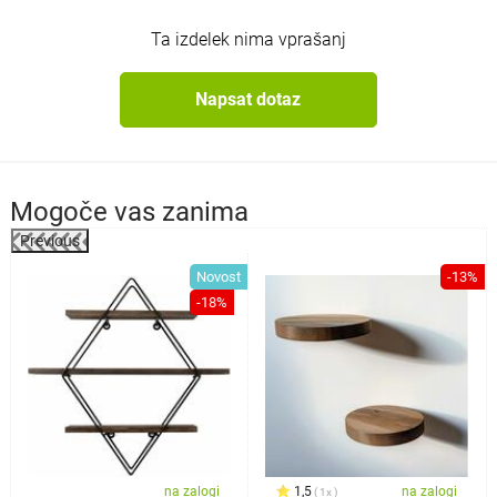
Ta izdelek nima vprašanj
Napsat dotaz
Mogoče vas zanima
Previous
Novost
-13%
-18%
na zalogi
1,5
na zalogi
1x