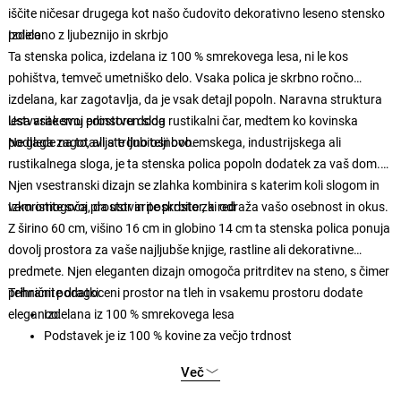
iščite ničesar drugega kot našo čudovito dekorativno leseno stensko
polico.
Izdelano z ljubeznijo in skrbjo
Ta stenska polica, izdelana iz 100 % smrekovega lesa, ni le kos
pohištva, temveč umetniško delo. Vsaka polica je skrbno ročno
izdelana, kar zagotavlja, da je vsak detajl popoln. Naravna struktura
lesa vsakemu prostoru doda rustikalni čar, medtem ko kovinska
Ustvarite svoj edinstven slog
podlaga zagotavlja trdno osnovo.
Ne glede na to, ali ste ljubitelji bohemskega, industrijskega ali
rustikalnega sloga, je ta stenska polica popoln dodatek za vaš dom.
Njen vsestranski dizajn se zlahka kombinira s katerim koli slogom in
vam omogoča, da ustvarite prostor, ki odraža vašo osebnost in okus.
Izkoristite svoj prostor in poskrbite za red
Z širino 60 cm, višino 16 cm in globino 14 cm ta stenska polica ponuja
dovolj prostora za vaše najljubše knjige, rastline ali dekorativne
predmete. Njen eleganten dizajn omogoča pritrditev na steno, s čimer
prihranite dragoceni prostor na tleh in vsakemu prostoru dodate
Tehnični podatki:
eleganco.
Izdelana iz 100 % smrekovega lesa
Podstavek je iz 100 % kovine za večjo trdnost
Ročno izdelana s poudarkom na detajlih
Več
Širina: 60 cm, višina: 16 cm, globina: 14 cm
Enostavno se pritrdi na steno