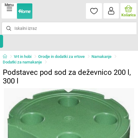
Menu
Košarica
Vrt in hobi
Orodje in dodatki za vrtove
Namakanje
Dodatki za namakanje
Podstavec pod sod za deževnico 200 l,
300 l