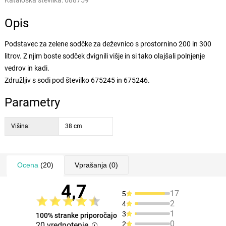
Kataloška številka:
688759
Opis
Podstavec za zelene sodčke za deževnico s prostornino 200 in 300
litrov. Z njim boste sodček dvignili višje in si tako olajšali polnjenje
vedrov in kadi.
Združljiv s sodi pod številko 675245 in 675246.
Parametry
Višina:
38 cm
Ocena
(20)
Vprašanja
(0)
4,7
17
5
2
4
1
3
100% stranke priporočajo
0
2
20 vrednotenje