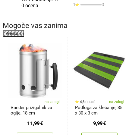
0
1
0 ocena
Mogoče vas zanima
Previous
%
na zalogi
4,6
na zalogi
113x
Vander prižigalnik za
Podloga za klečanje, 35
oglje, 18 cm
x 30 x 3 cm
11,99
€
9,99
€