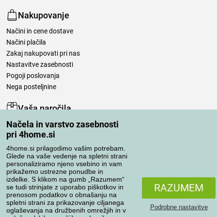
Nakupovanje
Načini in cene dostave
Načini plačila
Zakaj nakupovati pri nas
Nastavitve zasebnosti
Pogoji poslovanja
Nega posteljnine
Vaša naročila
Načela in varstvo zasebnosti
Moj račun
pri 4home.si
Pregled naročil
Reklamacija
4home.si prilagodimo vašim potrebam.
Glede na vaše vedenje na spletni strani
Odstop od kupoprodajne pogodbe
personaliziramo njeno vsebino in vam
Pravila obdelave ocen
prikažemo ustrezne ponudbe in
izdelke. S klikom na gumb „Razumem“
RAZUMEM
se tudi strinjate z uporabo piškotkov in
Načini prevoza
prenosom podatkov o obnašanju na
spletni strani za prikazovanje ciljanega
Podrobne nastavitve
oglaševanja na družbenih omrežjih in v