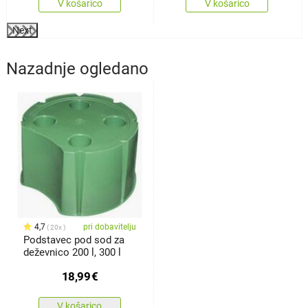
V košarico
V košarico
Next
Nazadnje ogledano
4,7
pri dobavitelju
20x
Podstavec pod sod za
deževnico 200 l, 300 l
18,99
€
V košarico