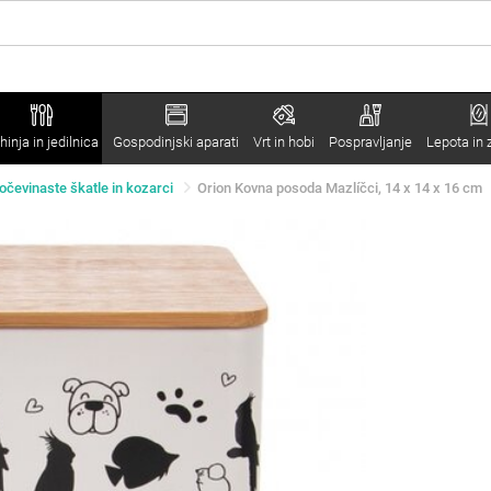
hinja in jedilnica
Gospodinjski aparati
Vrt in hobi
Pospravljanje
Lepota in 
očevinaste škatle in kozarci
Orion Kovna posoda Mazlíčci, 14 x 14 x 16 cm