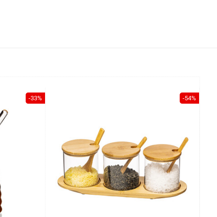
-33%
-54%