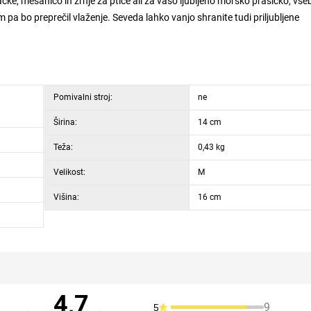
ačke, mešanico in zrnje za ptice ali za vašo ljubljeno morsko prašičko, vse
pa bo preprečil vlaženje. Seveda lahko vanjo shranite tudi priljubljene
Pomivalni stroj:
ne
Širina:
14 cm
Teža:
0,43 kg
Velikost:
M
Višina:
16 cm
4,7
9
5