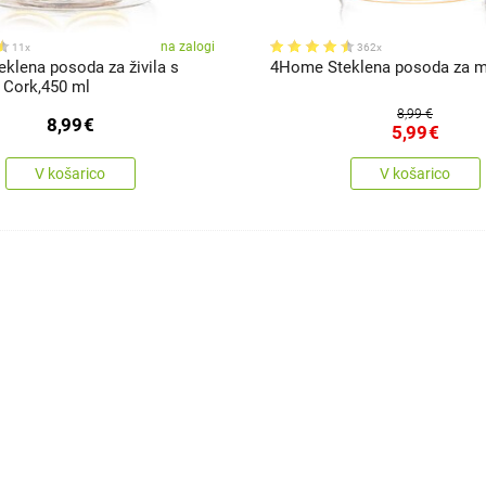
na zalogi
11x
362x
klena posoda za živila s
4Home Steklena posoda za 
Cork,450 ml
8,99 €
8,99
€
5,99
€
V košarico
V košarico