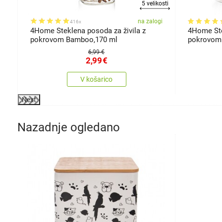
5 velikosti
gi
na zalogi
416x
4Home Steklena posoda za živila z
4Home Ste
pokrovom Bamboo,170 ml
pokrovom 
6,99 €
2,99
€
V košarico
Next
Nazadnje ogledano