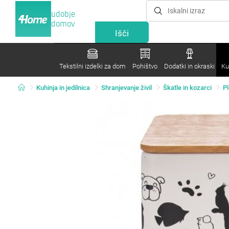
udobje
domov
Tekstilni izdelki za dom
Pohištvo
Dodatki in okraski
Ku
Kuhinja in jedilnica
Shranjevanje živil
Škatle in kozarci
Pl