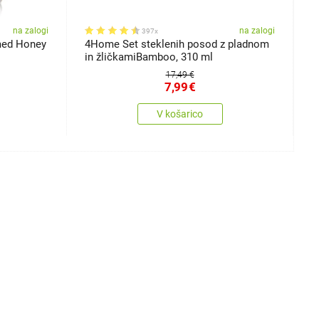
na zalogi
na zalogi
397x
med Honey
4Home Set steklenih posod z pladnom
K
in žličkamiBamboo, 310 ml
š
17,49 €
7,99
€
V košarico