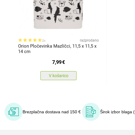
razprodano
2x
Orion Pločevinka Mazlíčci, 11,5 x 11,5 x
14 cm
7,99
€
V košarico
Brezplačna dostava nad 150 €
Širok izbor blaga 