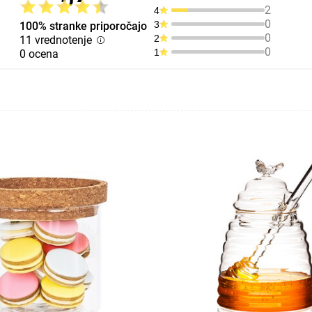
2
4
0
3
100% stranke priporočajo
0
2
11 vrednotenje
0
1
0 ocena