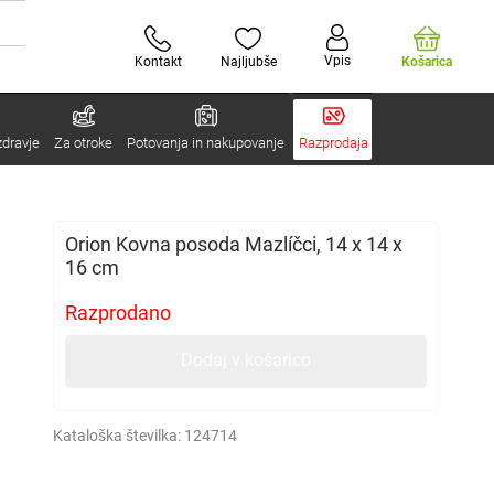
Vpis
Kontakt
Najljubše
Košarica
zdravje
Za otroke
Potovanja in nakupovanje
Razprodaja
Orion Kovna posoda Mazlíčci, 14 x 14 x
16 cm
Razprodano
Dodaj v košarico
Kataloška številka:
124714