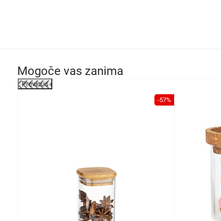
Mogoče vas zanima
Previous
-13%
-57%