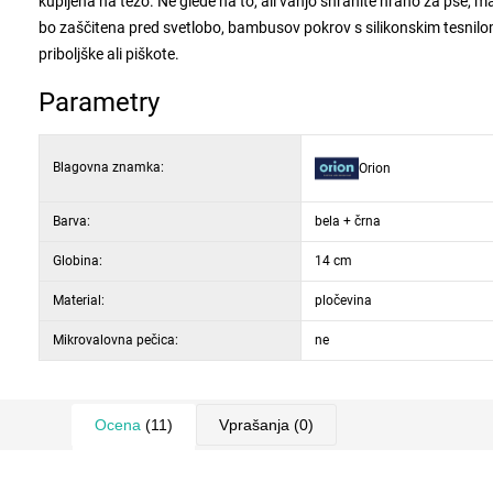
kupljena na težo. Ne glede na to, ali vanjo shranite hrano za pse, m
bo zaščitena pred svetlobo, bambusov pokrov s silikonskim tesnilom 
priboljške ali piškote.
Parametry
Blagovna znamka:
Orion
Barva:
bela + črna
Globina:
14 cm
Material:
pločevina
Mikrovalovna pečica:
ne
Ocena
(11)
Vprašanja
(0)