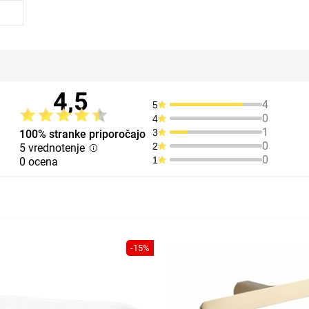
4,5
4
5
0
4
1
3
100% stranke priporočajo
0
2
5 vrednotenje
0
1
0 ocena
-15%