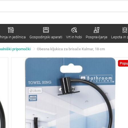
hinja in jedilnica
Gospodinjski aparati
Vrt in hobi
Pospravljanje
Lepota in 
palniški pripomočki
Obesna kljukica za brisače Kalmar, 18 cm
Popu