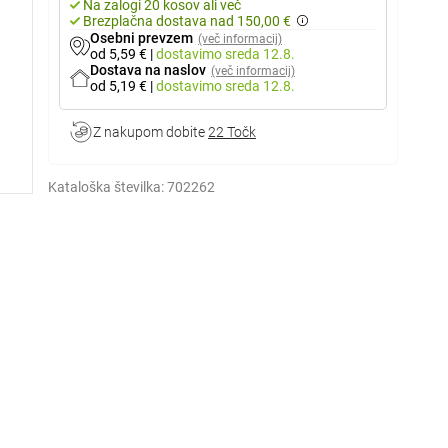
Na zalogi 20 kosov ali več
Brezplačna dostava nad 150,00 €
Osebni prevzem
(več informacij)
od 5,59 €
|
dostavimo
sreda 12.8.
Dostava na naslov
(več informacij)
od 5,19 €
|
dostavimo
sreda 12.8.
Z nakupom dobite
22 Točk
Kataloška številka:
702262