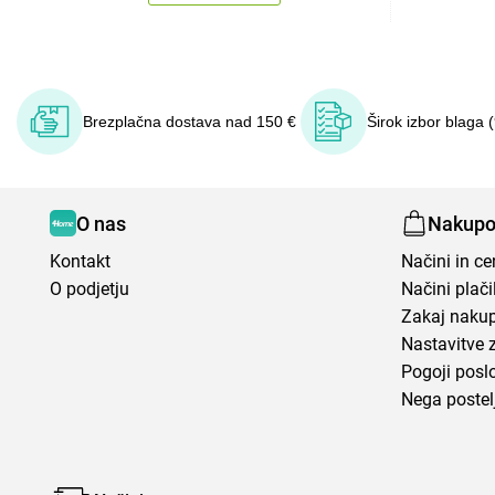
Brezplačna dostava nad 150 €
Širok izbor blaga 
O nas
Nakupo
Kontakt
Načini in c
O podjetju
Načini plači
Zakaj nakup
Nastavitve 
Pogoji posl
Nega postel