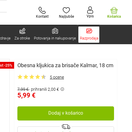
Vpis
Kontakt
Najljubše
Košarica
zdravje
Za otroke
Potovanja in nakupovanje
Razprodaja
Obesna kljukica za brisače Kalmar, 18 cm
st -25%
5 ocene
7,99 €
prihranili 2,00 €
5,99 €
Dodaj v košarico