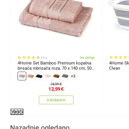
gi
na zalogi
472x
4Home Set Bamboo Premium kopalna
4Home Sklo
brisača inbrisača roza, 70 x 140 cm, 50
Clean
x 100 cm
+3
16,99 €
12,99
€
V košarico
Next
Nazadnje ogledano