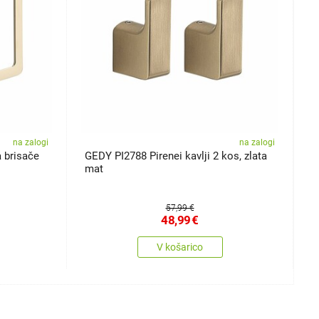
na zalogi
na zalogi
a brisače
GEDY PI2788 Pirenei kavlji 2 kos, zlata
G
mat
b
57,99 €
48,99
€
V košarico