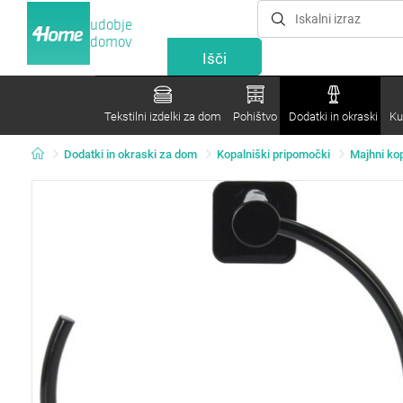
udobje
domov
Tekstilni izdelki za dom
Pohištvo
Dodatki in okraski
Ku
Dodatki in okraski za dom
Kopalniški pripomočki
Majhni ko