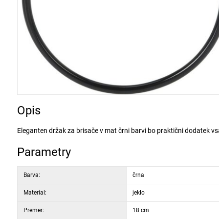
Opis
Eleganten držak za brisače v mat črni barvi bo praktični dodatek vsa
Parametry
Barva:
črna
Material:
jeklo
Premer:
18 cm