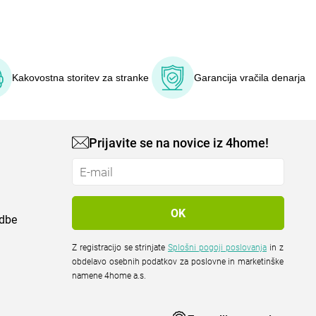
Kakovostna storitev za stranke
Garancija vračila denarja
Prijavite se na novice iz 4home!
odbe
Z registracijo se strinjate
Splošni pogoji poslovanja
in z
obdelavo osebnih podatkov za poslovne in marketinške
namene 4home a.s.