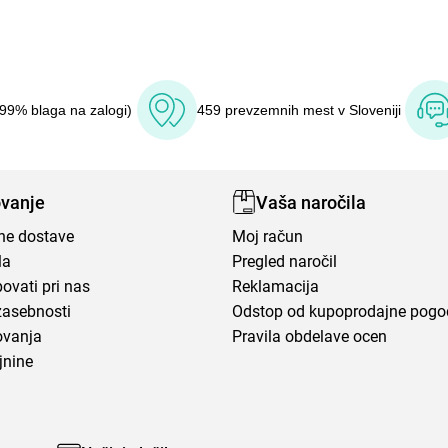
(99% blaga na zalogi)
459 prevzemnih mest v Sloveniji
vanje
Vaša naročila
ene dostave
Moj račun
la
Pregled naročil
ovati pri nas
Reklamacija
zasebnosti
Odstop od kupoprodajne pog
ovanja
Pravila obdelave ocen
jnine