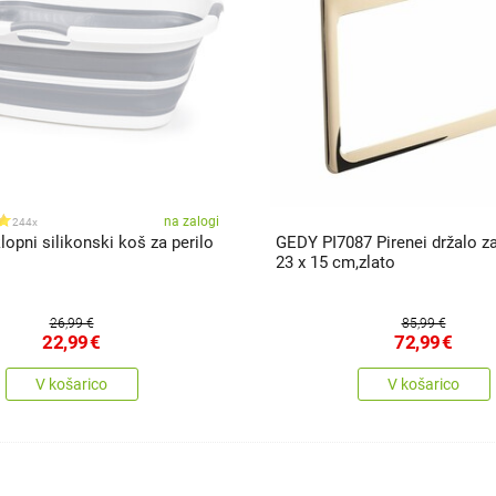
na zalogi
244x
pni silikonski koš za perilo
GEDY PI7087 Pirenei držalo z
23 x 15 cm,zlato
26,99 €
85,99 €
22,99
€
72,99
€
V košarico
V košarico