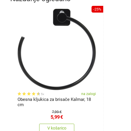
-25%
na zalogi
5x
Obesna kljukica za brisače Kalmar, 18
cm
7,99 €
5,99
€
V košarico