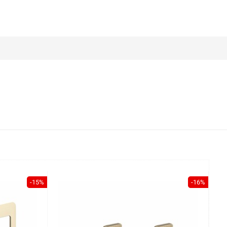
-15%
-16%