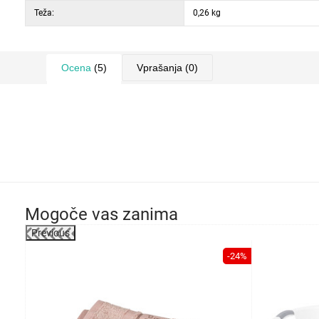
Teža:
0,26 kg
Ocena
(5)
Vprašanja
(0)
Mogoče vas zanima
Previous
-19%
-24%