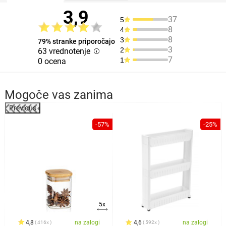
3,9
37
5
8
4
8
3
79% stranke priporočajo
3
2
63 vrednotenje
7
1
0 ocena
Mogoče vas zanima
Previous
-57%
-25%
5x
4,8
na zalogi
4,6
na zalogi
416x
592x