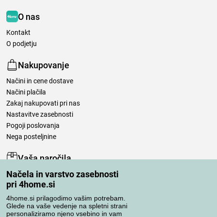
O nas
Kontakt
O podjetju
Nakupovanje
Načini in cene dostave
Načini plačila
Zakaj nakupovati pri nas
Nastavitve zasebnosti
Pogoji poslovanja
Nega posteljnine
Vaša naročila
Načela in varstvo zasebnosti
Moj račun
pri 4home.si
Pregled naročil
Reklamacija
4home.si prilagodimo vašim potrebam.
Glede na vaše vedenje na spletni strani
Odstop od kupoprodajne pogodbe
personaliziramo njeno vsebino in vam