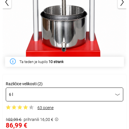
1/2
Ta teden je kupilo
10 strank
Različice velikosti (2)
6 l
63 ocene
102,99 €
prihranili 16,00 €
86,99 €