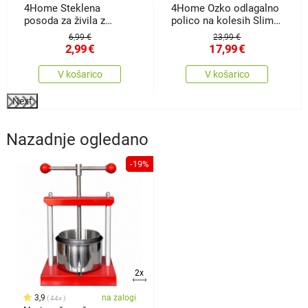
4Home Steklena
4Home Ozko odlagalno
posoda za živila z
polico na kolesih Slim
pokrovom Bamboo,170
Jim
6,99 €
23,99 €
ml
2,99
€
17,99
€
V košarico
V košarico
Next
Nazadnje ogledano
-19%
2x
3,9
na zalogi
44x