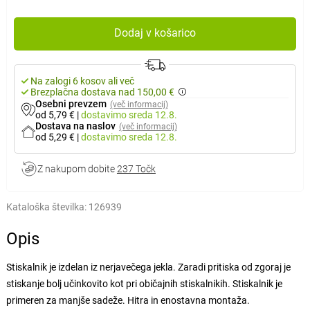
Dodaj v košarico
Na zalogi 6 kosov ali več
Brezplačna dostava nad 150,00 €
Osebni prevzem
(več informacij)
od 5,79 €
|
dostavimo
sreda 12.8.
Dostava na naslov
(več informacij)
od 5,29 €
|
dostavimo
sreda 12.8.
Z nakupom dobite
237 Točk
Kataloška številka:
126939
Opis
Stiskalnik je izdelan iz nerjavečega jekla. Zaradi pritiska od zgoraj je
stiskanje bolj učinkovito kot pri običajnih stiskalnikih. Stiskalnik je
primeren za manjše sadeže. Hitra in enostavna montaža.