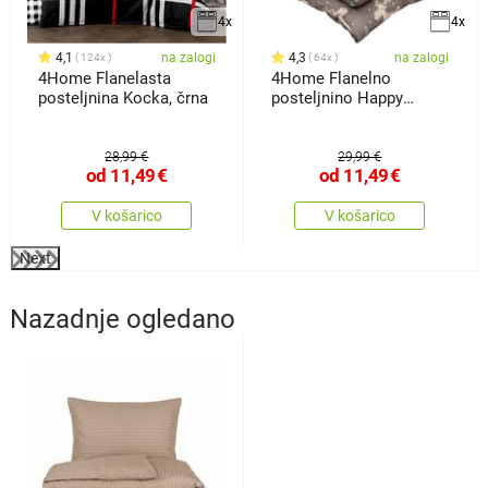
4x
4x
4,1
na zalogi
4,3
na zalogi
124x
64x
4Home Flanelasta
4Home Flanelno
posteljnina Kocka, črna
posteljnino Happy
reindeer
28,99 €
29,99 €
od
11,49
€
od
11,49
€
V košarico
V košarico
Next
Nazadnje ogledano