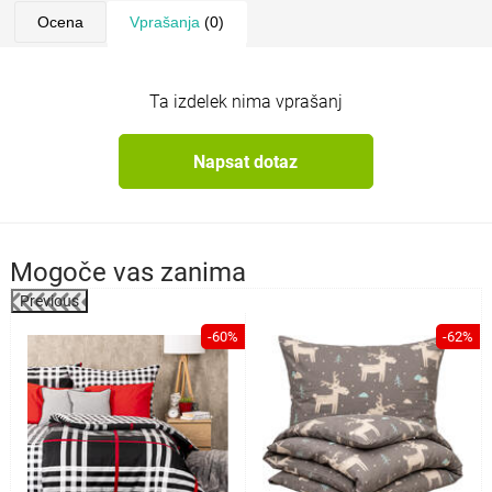
Ocena
Vprašanja
(0)
Ta izdelek nima vprašanj
Napsat dotaz
Mogoče vas zanima
Previous
%
-60%
-62%