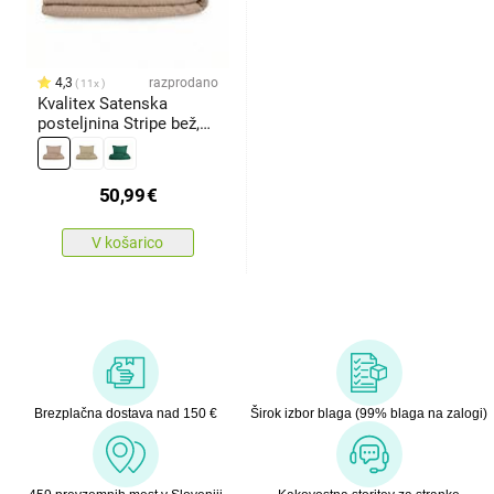
4,3
razprodano
11x
Kvalitex Satenska
posteljnina Stripe bež,
140 x 200 cm, 70 x 90
cm
50,99
€
V košarico
Brezplačna dostava nad 150 €
Širok izbor blaga (99% blaga na zalogi)