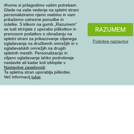
4home.si prilagodimo vašim potrebam.
Moj račun
Glede na vaše vedenje na spletni strani
personaliziramo njeno vsebino in vam
Pregled naročil
prikažemo ustrezne ponudbe in
Reklamacija
izdelke. S klikom na gumb „Razumem“
RAZUMEM
se tudi strinjate z uporabo piškotkov in
Odstop od kupoprodajne pogodbe
prenosom podatkov o obnašanju na
Pravila obdelave ocen
spletni strani za prikazovanje ciljanega
Podrobne nastavitve
oglaševanja na družbenih omrežjih in v
oglaševalskih omrežjih na drugih
Načini prevoza
spletnih mestih. Personalizacijo in
ciljano oglaševanje lahko podrobneje
nastavite ali kadar koli izklopite v
Nastavitve zasebnosti
Ta spletna stran uporablja piškotke.
Načini plačila
Več informacij
tukaj
.
Zanesljiva trgovina
Varstvo osebnih podatkov