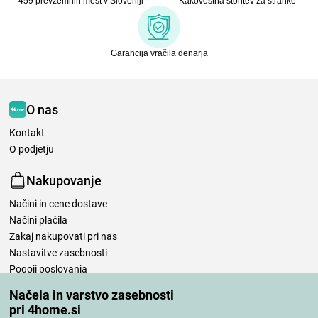
459 prevzemnih mest v Sloveniji
Kakovostna storitev za stranke
Garancija vračila denarja
O nas
Kontakt
O podjetju
Nakupovanje
Načini in cene dostave
Načini plačila
Zakaj nakupovati pri nas
Nastavitve zasebnosti
Pogoji poslovanja
Nega posteljnine
Načela in varstvo zasebnosti
pri 4home.si
Vaša naročila