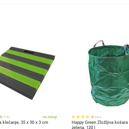
na zalogi
113x
241x
 klečanje, 35 x 30 x 3 cm
Happy Green Zložljiva košara z
zelena, 120 l