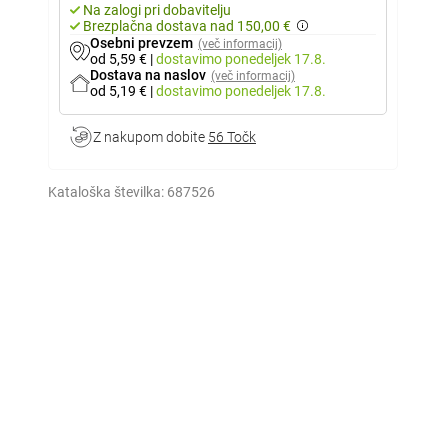
Na zalogi pri dobavitelju
Brezplačna dostava nad 150,00 €
Osebni prevzem
(več informacij)
od 5,59 €
|
dostavimo
ponedeljek 17.8.
Dostava na naslov
(več informacij)
od 5,19 €
|
dostavimo
ponedeljek 17.8.
Z nakupom dobite
56 Točk
Kataloška številka:
687526