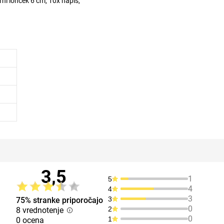
rni lonček 6 cm, 10x napis,
3,5
1
5
4
4
3
3
75% stranke priporočajo
0
2
8 vrednotenje
0
1
0 ocena