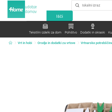
udobje
domov
Tekstilni izdelki za dom
Pohištvo
Dodatki in okraski
Ku
Vrt in hobi
Orodje in dodatki za vrtove
Vrtnarske potrebščin