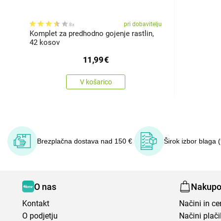
pri dobavitelju
8x
Komplet za predhodno gojenje rastlin,
42 kosov
11,99
€
V košarico
Brezplačna dostava nad 150 €
Širok izbor blaga 
O nas
Nakupo
Kontakt
Načini in c
O podjetju
Načini plači