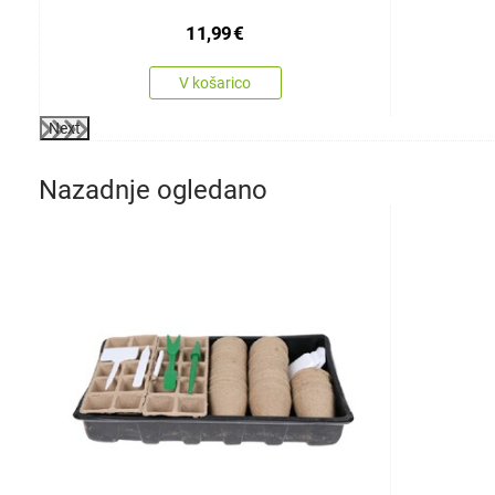
11,99
€
V košarico
Next
Nazadnje ogledano