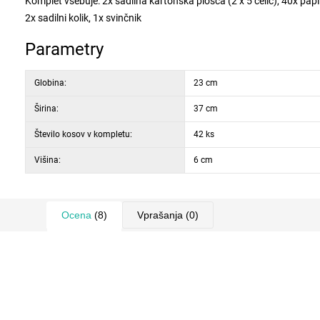
Komplet vsebuje: 2x sadilna kartonska plošča (2 x 5 celic), 40x papi
2x sadilni kolik, 1x svinčnik
Parametry
Globina:
23 cm
Širina:
37 cm
Število kosov v kompletu:
42 ks
Višina:
6 cm
Ocena
(8)
Vprašanja
(0)