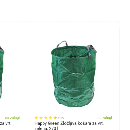
na zalogi
na zalogi
122x
a vrt,
Happy Green Zložljiva košara za vrt,
P
zelena, 270 l