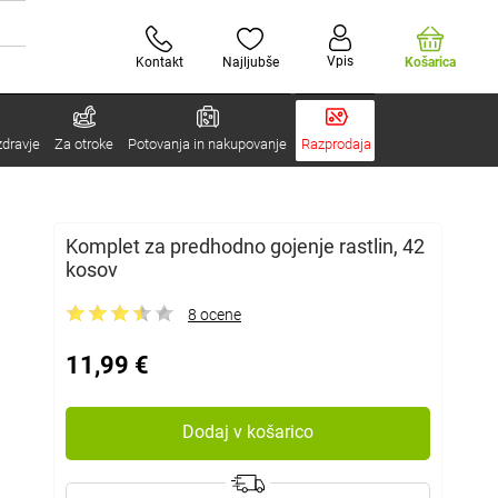
Vpis
Kontakt
Najljubše
Košarica
zdravje
Za otroke
Potovanja in nakupovanje
Razprodaja
Komplet za predhodno gojenje rastlin, 42
kosov
8 ocene
11,99 €
Dodaj v košarico