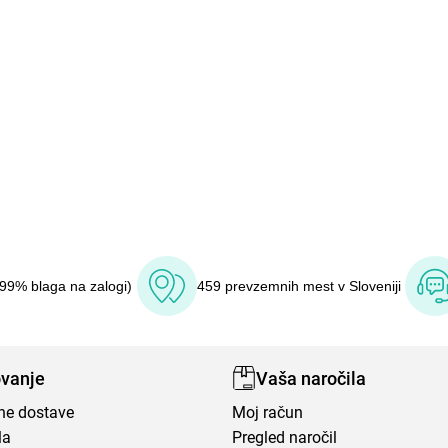
(99% blaga na zalogi)
459 prevzemnih mest v Sloveniji
vanje
Vaša naročila
ene dostave
Moj račun
la
Pregled naročil