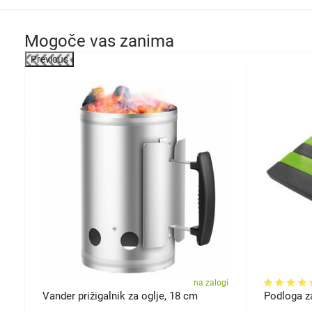
Mogoče vas zanima
Previous
-26%
gi
na zalogi
Vander prižigalnik za oglje, 18 cm
Podloga za