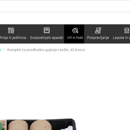
hinja in jedilnica
Gospodinjski aparati
Vrt in hobi
Pospravljanje
Lepota in 
e
Komplet za predhodno gojenje rastlin, 42 kosov