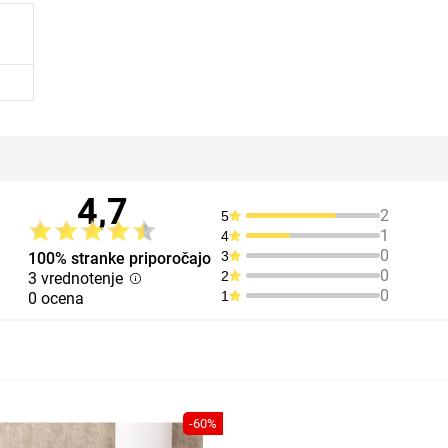
4,7
2
5
1
4
0
3
100% stranke priporočajo
0
2
3 vrednotenje
0
1
0 ocena
-60%