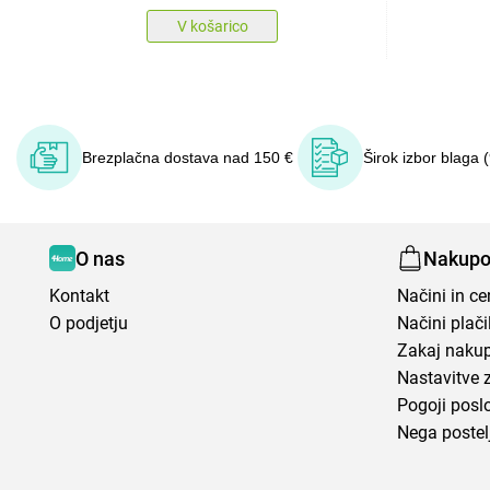
V košarico
Brezplačna dostava nad 150 €
Širok izbor blaga 
O nas
Nakupo
Kontakt
Načini in c
O podjetju
Načini plači
Zakaj nakup
Nastavitve 
Pogoji posl
Nega postel