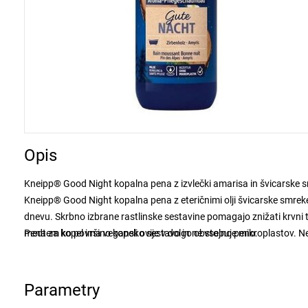
Opis
Kneipp® Good Night kopalna pena z izvlečki amarisa in švicarske s
Kneipp® Good Night kopalna pena z eteričnimi olji švicarske smre
dnevu. Skrbno izbrane rastlinske sestavine pomagajo znižati krvni 
medtem ko površino kopeli ovije v dolgo obstojno peno.
Pena za kopel ima vegansko sestavo in ne vsebuje mikroplastov. 
Parametry