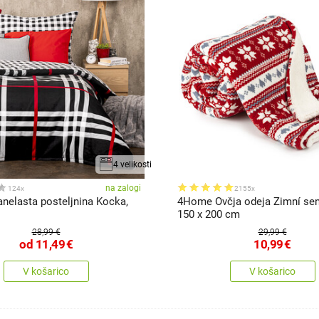
4 velikosti
na zalogi
124x
2155x
nelasta posteljnina Kocka,
4Home Ovčja odeja Zimní sen
150 x 200 cm
28,99 €
29,99 €
od
11,49
€
10,99
€
V košarico
V košarico