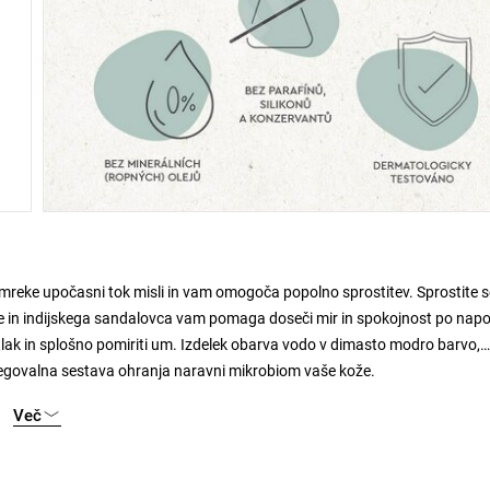
mreke upočasni tok misli in vam omogoča popolno sprostitev. Sprostite s
ke in indijskega sandalovca vam pomaga doseči mir in spokojnost po na
tlak in splošno pomiriti um. Izdelek obarva vodo v dimasto modro barvo,
Negovalna sestava ohranja naravni mikrobiom vaše kože.
Več