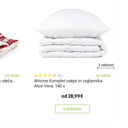
2 velikosti
na zalogi
na zalogi
286x
 rdeča,
4Home Komplet odeje in vzglavnika
4
Aloe Vera, 140 x
P
od
28,99
€
V košarico