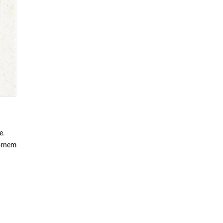
e.
pornem