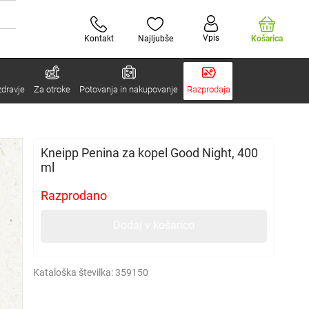
Vpis
Kontakt
Najljubše
Košarica
zdravje
Za otroke
Potovanja in nakupovanje
Razprodaja
Kneipp Penina za kopel Good Night, 400
ml
Razprodano
Dodaj v košarico
Kataloška številka:
359150