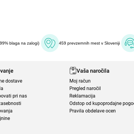
(99% blaga na zalogi)
459 prevzemnih mest v Sloveniji
vanje
Vaša naročila
ene dostave
Moj račun
la
Pregled naročil
ovati pri nas
Reklamacija
zasebnosti
Odstop od kupoprodajne pog
ovanja
Pravila obdelave ocen
jnine