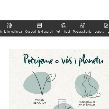
hinja in jedilnica
Gospodinjski aparati
Vrt in hobi
Pospravljanje
Lepota in 