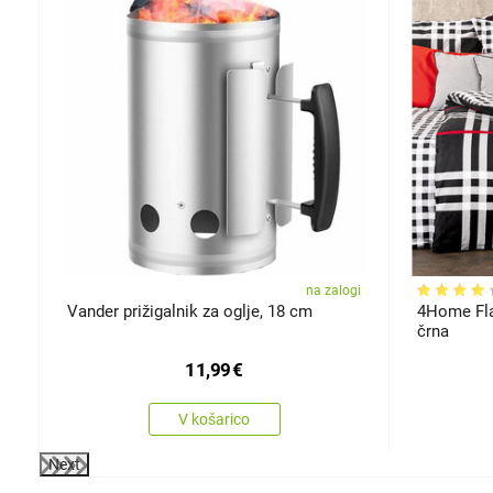
kosti
ju
na zalogi
Vander prižigalnik za oglje, 18 cm
4Home Fla
črna
11,99
€
V košarico
Next