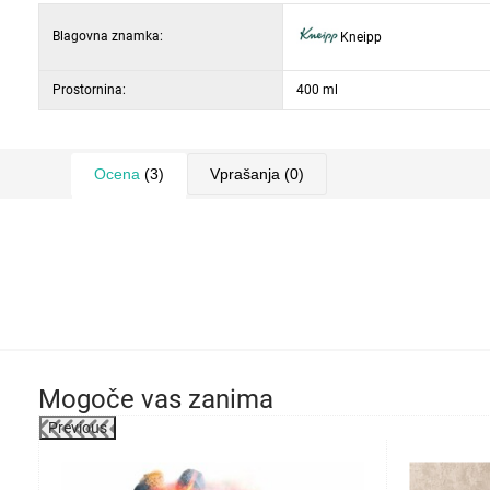
Blagovna znamka:
Kneipp
Prostornina:
400 ml
Ocena
(3)
Vprašanja
(0)
Mogoče vas zanima
Previous
-19%