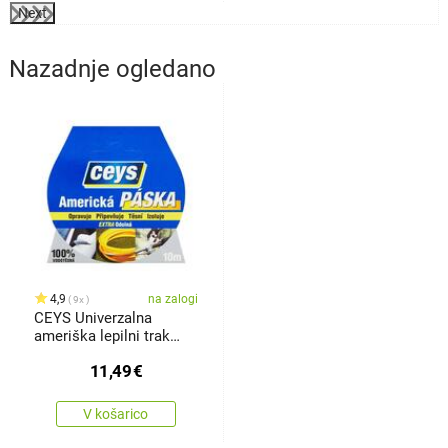
Next
Nazadnje ogledano
4,9
na zalogi
9x
CEYS Univerzalna
ameriška lepilni trak
Tackexpres, 10 m
11,49
€
V košarico