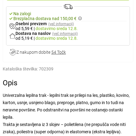
Na zalogi
Brezplačna dostava nad 150,00 €
Osebni prevzem
(več informacij)
od 5,59 €
|
dostavimo
sreda 12.8.
Dostava na naslov
(več informacij)
od 5,19 €
|
dostavimo
sreda 12.8.
Z nakupom dobite
54 Točk
Kataloška številka:
702309
Opis
Univerzalna lepilna trak - lepilni trak se prilepi na les, plastiko, kovino,
karton, usnje, usnjeno blago, preproge, platno, gumo in to tudi na
neravne površine. Po odstranitvi na površini ne ostanejo ostanki
lepila.
Trakta je sestavljena iz 3 slojev – polietilena (ne prepušča vode niti
zraka), poliestra (super odporna) in elastomera (ekstra lepljiva).