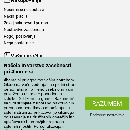
Nakupovanje
Načini in cene dostave
Načini plačila
Zakaj nakupovati pri nas
Nastavitve zasebnosti
Pogoji poslovanja
Nega posteljnine
Vaša naročila
Načela in varstvo zasebnosti
Moj račun
pri 4home.si
Pregled naročil
Reklamacija
4home.si prilagodimo vašim potrebam.
Glede na vaše vedenje na spletni strani
Odstop od kupoprodajne pogodbe
personaliziramo njeno vsebino in vam
Pravila obdelave ocen
prikažemo ustrezne ponudbe in
izdelke. S klikom na gumb „Razumem“
RAZUMEM
se tudi strinjate z uporabo piškotkov in
Načini prevoza
prenosom podatkov o obnašanju na
spletni strani za prikazovanje ciljanega
Podrobne nastavitve
oglaševanja na družbenih omrežjih in v
oglaševalskih omrežjih na drugih
spletnih mestih. Personalizacijo in
Načini plačila