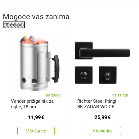
Mogoče vas zanima
Previous
%
na zalogi
na zalogi
Vander prižigalnik za
Richter Steel fitingi
oglje, 18 cm
RK.ZADAR.WC.CE
11,99
€
25,99
€
V košarico
V košarico