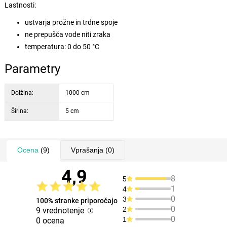
Lastnosti:
ustvarja prožne in trdne spoje
ne prepušča vode niti zraka
temperatura: 0 do 50 °C
Parametry
Dolžina:
1000 cm
Širina:
5 cm
Ocena
(9)
Vprašanja
(0)
4,9
8
5
1
4
0
3
100% stranke priporočajo
0
2
9 vrednotenje
0
1
0 ocena