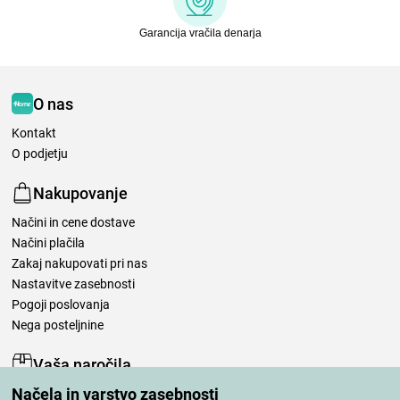
Garancija vračila denarja
O nas
Kontakt
O podjetju
Nakupovanje
Načini in cene dostave
Načini plačila
Zakaj nakupovati pri nas
Nastavitve zasebnosti
Pogoji poslovanja
Nega posteljnine
Vaša naročila
Načela in varstvo zasebnosti
Moj račun