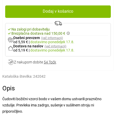
Dodaj v košarico
Na zalogi pri dobavitelju
Brezplačna dostava nad 150,00 €
Osebni prevzem
(več informacij)
od 5,59 €
|
dostavimo
ponedeljek 17.8.
Dostava na naslov
(več informacij)
od 5,19 €
|
dostavimo
ponedeljek 17.8.
Z nakupom dobite
54 Točk
Kataloška številka:
242042
Opis
Čudoviti božični vzorci bodo v vašem domu ustvarili praznično
vzdušje. Prevleka ima zadrgo, sušenje v sušilnem stroju ni
priporočljivo.