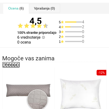
Ocena
(6)
Vprašanja
(0)
4,5
4
5
2
4
0
3
100% stranke priporočajo
0
2
6 vrednotenje
0
1
0 ocena
Mogoče vas zanima
Previous
-12%