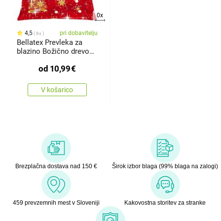
0x
4,5
pri dobavitelju
6x
Bellatex Prevleka za
blazino Božično drevo
rdeča,
od
10,99
€
V košarico
Brezplačna dostava nad 150 €
Širok izbor blaga (99% blaga na zalogi)
459 prevzemnih mest v Sloveniji
Kakovostna storitev za stranke