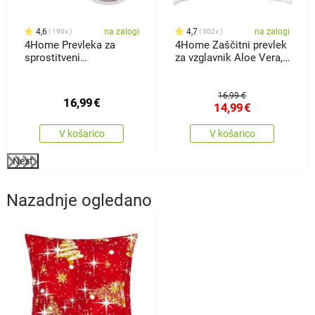
4,6
na zalogi
4,7
na zalogi
190x
302x
4Home Prevleka za
4Home Zaščitni prevlek
sprostitveni
za vzglavnik Aloe Vera,
vzglavnikNadomestni
70x 90 cm
vzglavnik Orient siva, 50
x 150 cm
16,99 €
16,99
€
14,99
€
V košarico
V košarico
Next
Nazadnje ogledano