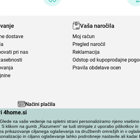
vanje
Vaša naročila
ene dostave
Moj račun
la
Pregled naročil
ovati pri nas
Reklamacija
zasebnosti
Odstop od kupoprodajne pog
ovanja
Pravila obdelave ocen
jnine
Načini plačila
ri 4home.si
lede na vaše vedenje na spletni strani personaliziramo njeno vsebino
. S klikom na gumb „Razumem“ se tudi strinjate z uporabo piškotkov i
za prikazovanje ciljanega oglaševanja na družbenih omrežjih in v oglaš
onalizacijo in ciljano oglaševanje lahko podrobneje nastavite ali kadar ko