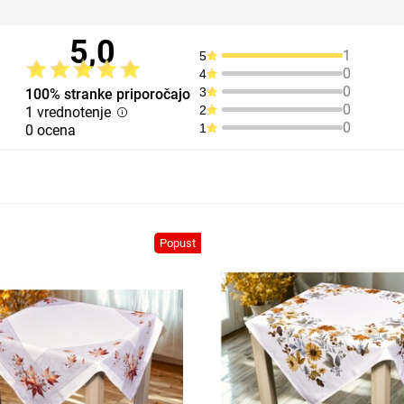
5,0
1
5
0
4
0
3
100% stranke priporočajo
0
2
1 vrednotenje
0
1
0 ocena
Popust