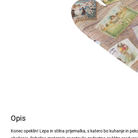
Opis
Konec opeklin! Lepa in stilna prijemalka, s katero bo kuhanje in p