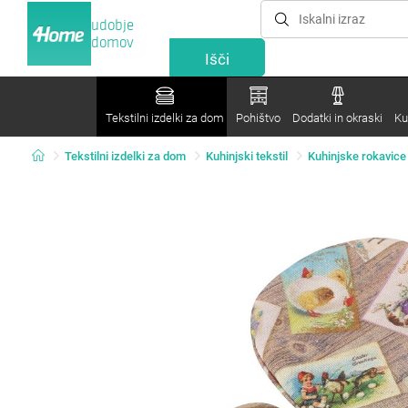
udobje
domov
Tekstilni izdelki za dom
Pohištvo
Dodatki in okraski
Ku
Tekstilni izdelki za dom
Kuhinjski tekstil
Kuhinjske rokavice