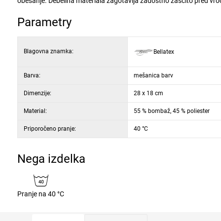
obešanje. Debelina materiala zagotavlja zadostno zaščito pred vroči
Parametry
Blagovna znamka:
Bellatex
Barva:
mešanica barv
Dimenzije:
28 x 18 cm
Material:
55 % bombaž, 45 % poliester
Priporočeno pranje:
40 °C
Nega izdelka
Pranje na 40 °C