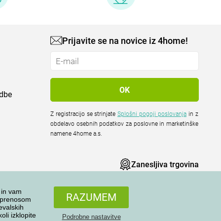
Prijavite se na novice iz 4home!
odbe
Z registracijo se strinjate
Splošni pogoji poslovanja
in z
obdelavo osebnih podatkov za poslovne in marketinške
namene 4home a.s.
Zanesljiva trgovina
 in vam
RAZUMEM
n prenosom
evalskih
li izklopite
Podrobne nastavitve