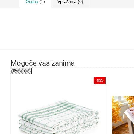
Ocena
(1)
Vprašanja
(0)
Mogoče vas zanima
Previous
-39%
-50%