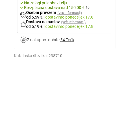
Na zalogi pri dobavitelju
Brezplačna dostava nad 150,00 €
Osebni prevzem
(več informacij)
od 5,59 €
|
dostavimo
ponedeljek 17.8.
Dostava na naslov
(več informacij)
od 5,19 €
|
dostavimo
ponedeljek 17.8.
Z nakupom dobite
54 Točk
Kataloška številka:
238710