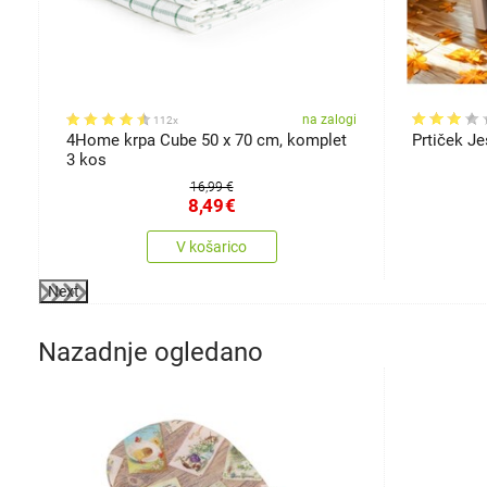
gi
na zalogi
112x
4Home krpa Cube 50 x 70 cm, komplet
Prtiček Je
3 kos
16,99 €
8,49
€
V košarico
Next
Nazadnje ogledano