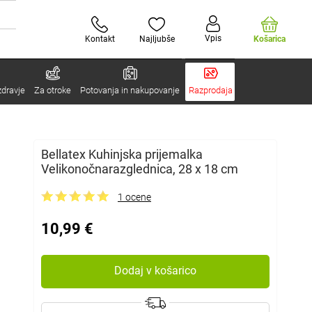
Vpis
Kontakt
Najljubše
Košarica
zdravje
Za otroke
Potovanja in nakupovanje
Razprodaja
Bellatex Kuhinjska prijemalka
Velikonočnarazglednica, 28 x 18 cm
1 ocene
10,99 €
Dodaj v košarico