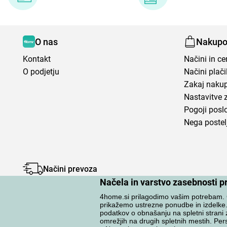
O nas
Nakupo
Kontakt
Načini in c
O podjetju
Načini plači
Zakaj nakup
Nastavitve 
Pogoji posl
Nega postel
Načini prevoza
Načela in varstvo zasebnosti p
4home.si prilagodimo vašim potrebam. G
prikažemo ustrezne ponudbe in izdelke
podatkov o obnašanju na spletni strani 
omrežjih na drugih spletnih mestih. Pers