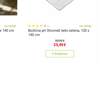
na zalogi
na zalogi
6x
 x 140 cm
Božična prt Stromek belo-zelena, 120 x
S
140 cm
33,99 €
25,49
€
V košarico