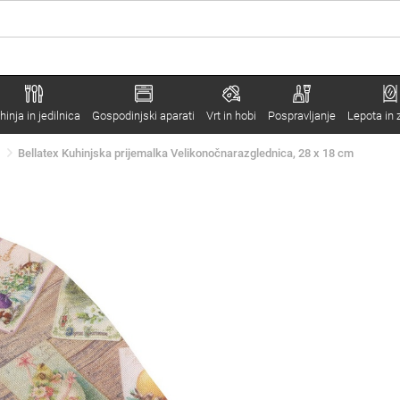
hinja in jedilnica
Gospodinjski aparati
Vrt in hobi
Pospravljanje
Lepota in 
Bellatex Kuhinjska prijemalka Velikonočnarazglednica, 28 x 18 cm