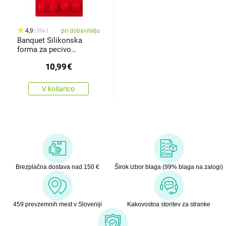
4,9
pri dobavitelju
20x
Banquet Silikonska
forma za pecivo
Culinaria Red,29,5 x 17,5
10,99
€
x 1,2 cm, rdeča
V košarico
Brezplačna dostava nad 150 €
Širok izbor blaga (99% blaga na zalogi)
459 prevzemnih mest v Sloveniji
Kakovostna storitev za stranke