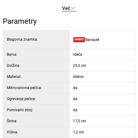
vzdržuje, lahko se pere v pomivalnem stroju.
pekačev, valjarjev in valjčkov za testo, lopatice, mašljevalke, različne
Več
vrste kuhinjskih pripomočkov in še mnoge druge izdelke.
Parametry
Blagovna znamka:
Banquet
Barva:
rdeča
Dolžina:
29,5 cm
Material:
silikon
Mikrovalovna pečica:
da
Ogrevanje pečice:
da
Pomivalni stroj:
da
Širina:
17,5 cm
Višina:
1,2 cm