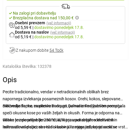
Na zalogi pri dobavitelju
Brezplačna dostava nad 150,00 €
Osebni prevzem
(več informacij)
od 5,59 €
|
dostavimo
ponedeljek 17.8.
Dostava na naslov
(več informacij)
od 5,19 €
|
dostavimo
ponedeljek 17.8.
Z nakupom dobite
54 Točk
Kataloška številka:
132378
Opis
Pecite tradicionalno, vendar v netradicionalnih oblikah brez
napornega izvlekanja posameznih kosov. Orehi, kokos, slepovane
medvedje tlapke, madlenke in drugo, po vašem najljubšem receptu.
Silikonska forma za pecivo Banquet Culinaria Red vam bo pomagala
speči okusne kose po vaših željah in okusih. Forma je odporna na
visoke temperature do 230 °C, lahko jo uporabljate v električni in
Silikon je zelo priljubljen material, ki je zaradi svojih edinstvenih
mikrovalovni pečici, ne veže okusov ali vonjav jedi, enostavno se
lastnosti našel uporabo tudi v kuhinji. Iz njega izdelujejo različne vrste