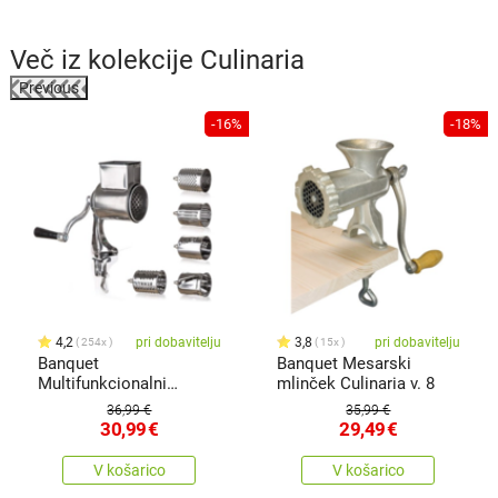
Več iz kolekcije
Culinaria
Previous
-16%
-18%
4,2
pri dobavitelju
3,8
pri dobavitelju
254x
15x
Banquet
Banquet Mesarski
Multifunkcionalni
mlinček Culinaria v. 8
mlinček Culinaria 5v1,28
36,99 €
35,99 €
cm
30,99
€
29,49
€
V košarico
V košarico