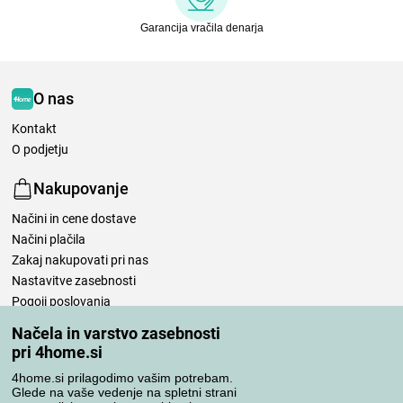
Garancija vračila denarja
O nas
Kontakt
O podjetju
Nakupovanje
Načini in cene dostave
Načini plačila
Zakaj nakupovati pri nas
Nastavitve zasebnosti
Pogoji poslovanja
Nega posteljnine
Načela in varstvo zasebnosti
pri 4home.si
Vaša naročila
4home.si prilagodimo vašim potrebam.
Moj račun
Glede na vaše vedenje na spletni strani