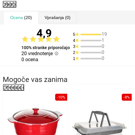
Next
Ocena
(20)
Vprašanja
(0)
4,9
19
5
1
4
0
3
100% stranke priporočajo
0
2
20 vrednotenje
0
1
0 ocena
Mogoče vas zanima
Previous
%
-10%
-8%