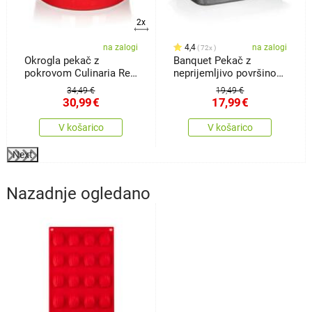
2x
na zalogi
4,4
na zalogi
72x
Okrogla pekač z
Banquet Pekač z
pokrovom Culinaria Red
neprijemljivo površino
3 l
Granite spokrovom, 42 x
34,49 €
19,49 €
29 x 4,5 cm
30,99
€
17,99
€
V košarico
V košarico
Next
Nazadnje ogledano