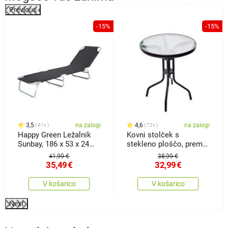
Previous
%
-15%
-15%
3,5
na zalogi
4,6
na zalogi
41x
72x
Happy Green Ležalnik
Kovni stolček s
Sunbay, 186 x 53 x 24
stekleno ploščo, premer
cm
60 cm
41,99 €
38,99 €
35,49
€
32,99
€
V košarico
V košarico
Next