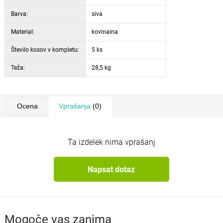
Barva:
siva
Material:
kovinaina
Število kosov v kompletu:
5 ks
Teža:
28,5 kg
Ocena
Vprašanja
(0)
Ta izdelek nima vprašanj
Napsat dotaz
Mogoče vas zanima