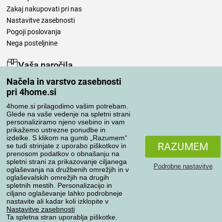
Zakaj nakupovati pri nas
Nastavitve zasebnosti
Pogoji poslovanja
Nega posteljnine
Vaša naročila
Načela in varstvo zasebnosti
Moj račun
pri 4home.si
Pregled naročil
Reklamacija
4home.si prilagodimo vašim potrebam.
Glede na vaše vedenje na spletni strani
Odstop od kupoprodajne pogodbe
personaliziramo njeno vsebino in vam
Pravila obdelave ocen
prikažemo ustrezne ponudbe in
izdelke. S klikom na gumb „Razumem“
RAZUMEM
se tudi strinjate z uporabo piškotkov in
Načini prevoza
prenosom podatkov o obnašanju na
spletni strani za prikazovanje ciljanega
Podrobne nastavitve
oglaševanja na družbenih omrežjih in v
oglaševalskih omrežjih na drugih
spletnih mestih. Personalizacijo in
Načini plačila
ciljano oglaševanje lahko podrobneje
nastavite ali kadar koli izklopite v
Nastavitve zasebnosti
Ta spletna stran uporablja piškotke.