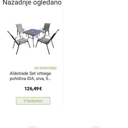
Nazadnje ogledano
pri dobavitelju
Aldotrade Set vrtnega
pohištva IDA, siva, 5
kosov
126,49
€
V košarico