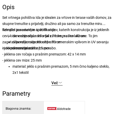
Opis
Set vrtnega pohištva Ida je idealen za vrtove in terase vaših domov, za
skupne trenutke s prijatelji, družino ali pa samo za trenutke miru.
Komplet je sestavljen iz štirih stolov, katerih konstrukcija je iz jeklenih
Tehnični parametri in specifikacije:
cevi, ki so v območju naslonjal za roke prašno lakirane. To jim
dimenzije stola: 91 x 54 x 70 cm, naslon: 42 cm
zagotavlja veliko odpornost proti vremenskim vplivom in UV sevanju
dimenzije mize: 80 x 80 x 70 cm
in so primerni za zunanjo uporabo.
- jeklena cev stola: 27 x 15 mm
dimenzije cevi:
- jeklena cev ročaja s prašnim premazom: 42 x 14 mm
- jeklena cev mize: 25 mm
material: jeklo s prašnim premazom, 5 mm črno kaljeno steklo,
2x1 tekstil
Več
Parametry
Blagovna znamka:
Aldotrade