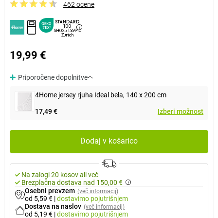
462 ocene
STANDARD
100
SH025 136940
Zurich
19,99 €
Priporočene dopolnitve
4Home jersey rjuha Ideal bela, 140 x 200 cm
17,49 €
Izberi možnost
Dodaj v košarico
Na zalogi 20 kosov ali več
Brezplačna dostava nad 150,00 €
Osebni prevzem
(več informacij)
od 5,59 €
|
dostavimo
pojutrišnjem
Dostava na naslov
(več informacij)
od 5,19 €
|
dostavimo
pojutrišnjem