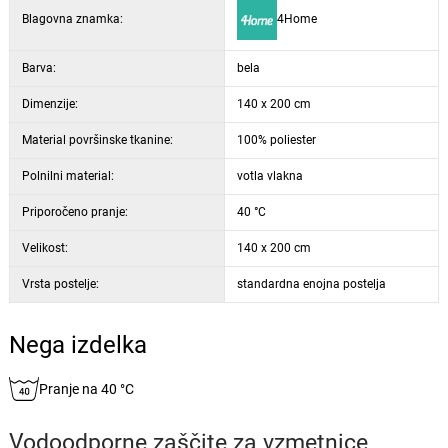
Blagovna znamka:
4Home
Barva:
bela
Dimenzije:
140 x 200 cm
Material površinske tkanine:
100% poliester
Polnilni material:
votla vlakna
Priporočeno pranje:
40 °C
Velikost:
140 x 200 cm
Vrsta postelje:
standardna enojna postelja
Nega izdelka
Pranje na 40 °C
Vodoodporne zaščite za vzmetnice