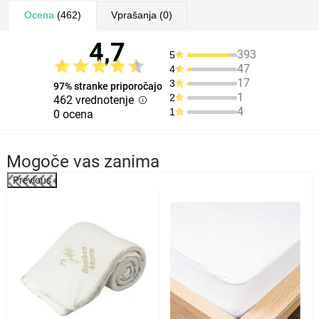
Ocena
(462)
Vprašanja
(0)
4,7
393
5
47
4
17
3
97% stranke priporočajo
1
2
462 vrednotenje
4
1
0 ocena
Mogoče vas zanima
Previous