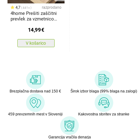
4,7
razprodano
441x
4home Prešiti zaščitni
prevlek za vzmetnico
Balance, 80 x 200 cm
14,99
€
V košarico
Brezplačna dostava nad 150 €
Širok izbor blaga (99% blaga na zalogi)
459 prevzemnih mest v Sloveniji
Kakovostna storitev za stranke
Garancija vračila denarja