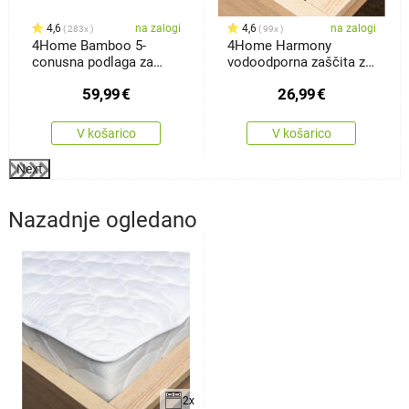
4,6
na zalogi
4,6
na zalogi
283x
99x
4Home Bamboo 5-
4Home Harmony
conusna podlaga za
vodoodporna zaščita za
matrace, 90 x 200 cm
vzmetnico z robom, 180
59,99
€
26,99
€
x 200 cm
V košarico
V košarico
Next
Nazadnje ogledano
2x