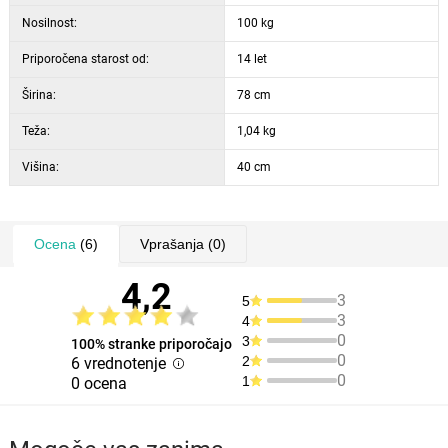
Nosilnost:
100 kg
Priporočena starost od:
14 let
Širina:
78 cm
Teža:
1,04 kg
Višina:
40 cm
Ocena
(6)
Vprašanja
(0)
4,2
3
5
3
4
0
3
100% stranke priporočajo
0
2
6 vrednotenje
0
1
0 ocena