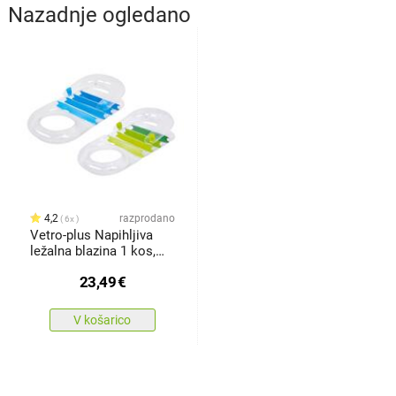
Nazadnje ogledano
4,2
razprodano
6x
Vetro-plus Napihljiva
ležalna blazina 1 kos,
145 x78 x 40 cm
23,49
€
V košarico