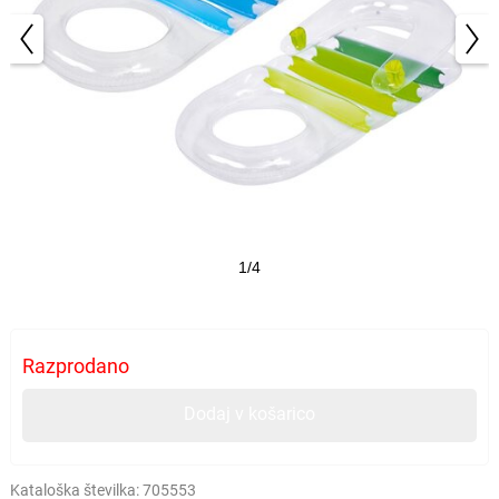
1/4
Razprodano
Dodaj v košarico
Kataloška številka:
705553