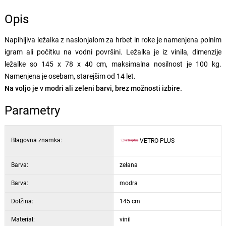
Opis
Napihljiva ležalka z naslonjalom za hrbet in roke je namenjena polnim
igram ali počitku na vodni površini. Ležalka je iz vinila, dimenzije
ležalke so 145 x 78 x 40 cm, maksimalna nosilnost je 100 kg.
Namenjena je osebam, starejšim od 14 let.
Na voljo je v modri ali zeleni barvi, brez možnosti izbire.
Parametry
Blagovna znamka:
VETRO-PLUS
Barva:
zelana
Barva:
modra
Dolžina:
145 cm
Material:
vinil