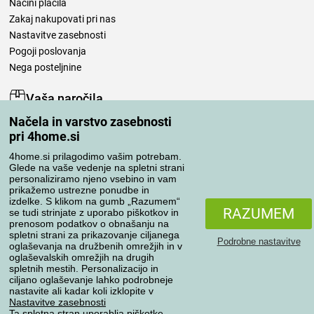
Načini plačila
Zakaj nakupovati pri nas
Nastavitve zasebnosti
Pogoji poslovanja
Nega posteljnine
Vaša naročila
Načela in varstvo zasebnosti
Moj račun
pri 4home.si
Pregled naročil
Reklamacija
4home.si prilagodimo vašim potrebam.
Glede na vaše vedenje na spletni strani
Odstop od kupoprodajne pogodbe
personaliziramo njeno vsebino in vam
Pravila obdelave ocen
prikažemo ustrezne ponudbe in
izdelke. S klikom na gumb „Razumem“
RAZUMEM
se tudi strinjate z uporabo piškotkov in
Načini prevoza
prenosom podatkov o obnašanju na
spletni strani za prikazovanje ciljanega
Podrobne nastavitve
oglaševanja na družbenih omrežjih in v
oglaševalskih omrežjih na drugih
spletnih mestih. Personalizacijo in
Načini plačila
ciljano oglaševanje lahko podrobneje
nastavite ali kadar koli izklopite v
Nastavitve zasebnosti
Ta spletna stran uporablja piškotke.