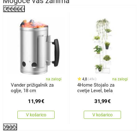
Mogoče vas zanima
Previous
%
na zalogi
4,8
na zalogi
45x
Vander prižigalnik za
4Home Stojalo za
oglje, 18 cm
cvetje Level, bela
11,99
€
31,99
€
V košarico
V košarico
Next