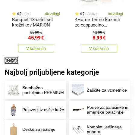
x
4,2
na zalogi
4,7
na zalogi
32x
7708x
Banquet 18-delni set
4Home Termo kozarci
krožnikov MARION
za cappuccino
Hot&Cool 280 ml, 2
55,99 €
12,99 €
kosa
45,99
€
8,99
€
V košarico
V košarico
Next
Najbolj priljubljene kategorije
Bombažna
Zaščite za vzmetnice
posteljnina PREMIUM
Ponve za palačinke in
Puloverji iz ovčje kože
ameriške palačinke
Kompleti jedilnega
Deske za rezanje
pribora