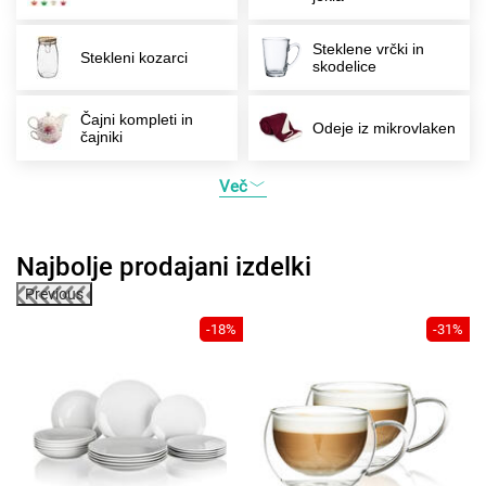
Steklene vrčki in
Stekleni kozarci
skodelice
Čajni kompleti in
Odeje iz mikrovlaken
čajniki
Več
Najbolje prodajani izdelki
Previous
-18%
-31%