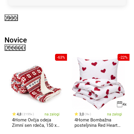
Next
Novice
Previous
st
-63%
-22%
4x
4,8
na zalogi
3,0
na zalogi
2155x
9x
4Home Ovčja odeja
4Home Bombažna
Zimní sen rdeča, 150 x
posteljnina Red Hearts,
200 cm
140 x 220