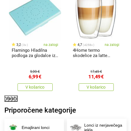
x
3,2
na zalogi
4,7
na zalogi
3x
4258x
Flamingo Hladilna
4Home termo
podloga za glodalce iz
skodelice za latte
plastikez notranjo
Hot&Cool 410ml, 2 kos
polnitvijo, 14 x 10 x 1,6
cm
9,99 €
17,49 €
6,99
€
11,49
€
V košarico
V košarico
Next
Priporočene kategorije
Lonci iz nerjavečega
Emajlirani lonci
jekla