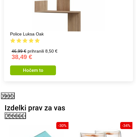
Police Luksa Oak
46,99 €
prihranili 8,50 €
38,49 €
Hočem to
Next
Izdelki prav za vas
Previous
7%
-30%
-34%