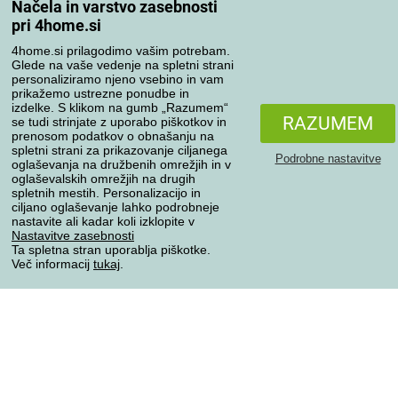
Načela in varstvo zasebnosti
O podjetju
pri 4home.si
Nakupovanje
4home.si prilagodimo vašim potrebam.
Glede na vaše vedenje na spletni strani
Načini in cene dostave
personaliziramo njeno vsebino in vam
prikažemo ustrezne ponudbe in
Načini plačila
izdelke. S klikom na gumb „Razumem“
Zakaj nakupovati pri nas
RAZUMEM
se tudi strinjate z uporabo piškotkov in
Nastavitve zasebnosti
prenosom podatkov o obnašanju na
spletni strani za prikazovanje ciljanega
Pogoji poslovanja
Podrobne nastavitve
oglaševanja na družbenih omrežjih in v
Nega posteljnine
oglaševalskih omrežjih na drugih
spletnih mestih. Personalizacijo in
ciljano oglaševanje lahko podrobneje
Vaša naročila
nastavite ali kadar koli izklopite v
Nastavitve zasebnosti
Moj račun
Ta spletna stran uporablja piškotke.
Več informacij
tukaj
.
Pregled naročil
Reklamacija
Odstop od kupoprodajne pogodbe
Pravila obdelave ocen
Načini prevoza