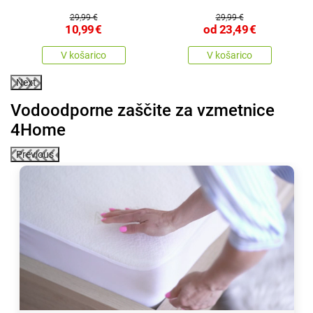
29,99 €
29,99 €
10,99
€
od
23,49
€
V košarico
V košarico
Next
Vodoodporne zaščite za vzmetnice
4Home
Previous