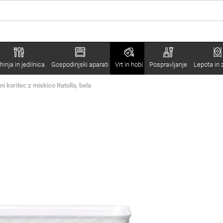
hinja in jedilnica
Gospodinjski aparati
Vrt in hobi
Pospravljanje
Lepota in 
ni koritec z miskico Ratolla, bela