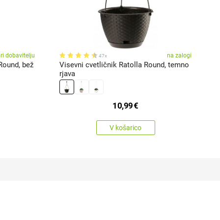
ri dobavitelju
na zalogi
47x
Round, bež
Visevni cvetličnik Ratolla Round, temno
V
rjava
10,99
€
V košarico