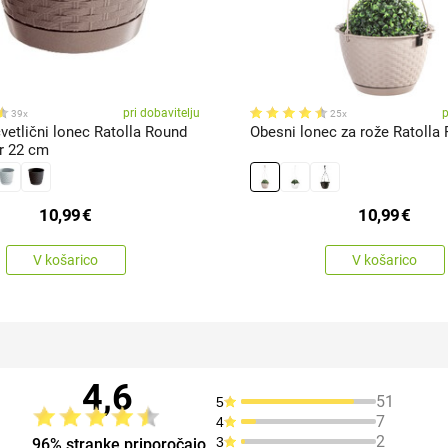
pri dobavitelju
p
39x
25x
cvetlični lonec Ratolla Round
Obesni lonec za rože Ratolla 
r 22 cm
10,99
€
10,99
€
V košarico
V košarico
4,6
51
5
7
4
2
3
96% stranke priporočajo