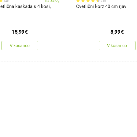
na zalogi
14x
21x
tlična kaskada s 4 kosi,
Cvetlični korz 40 cm rjav
15,99
€
8,99
€
V košarico
V košarico