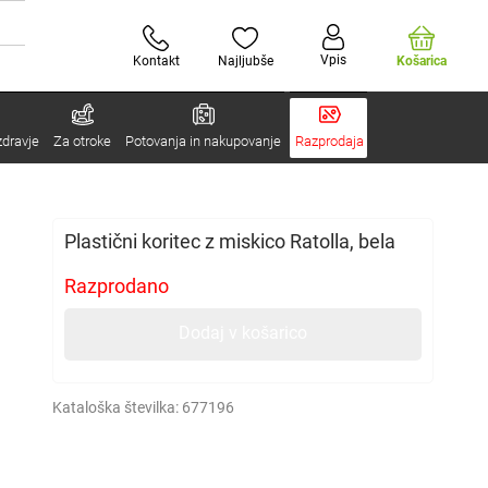
Vpis
Kontakt
Najljubše
Košarica
zdravje
Za otroke
Potovanja in nakupovanje
Razprodaja
Plastični koritec z miskico Ratolla, bela
Razprodano
Dodaj v košarico
Kataloška številka:
677196