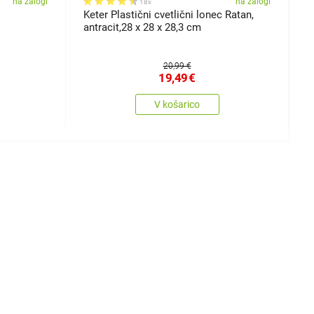
na zalogi
na zalogi
18x
Keter Plastični cvetlični lonec Ratan,
C
antracit,28 x 28 x 28,3 cm
20,99 €
19,49
€
V košarico