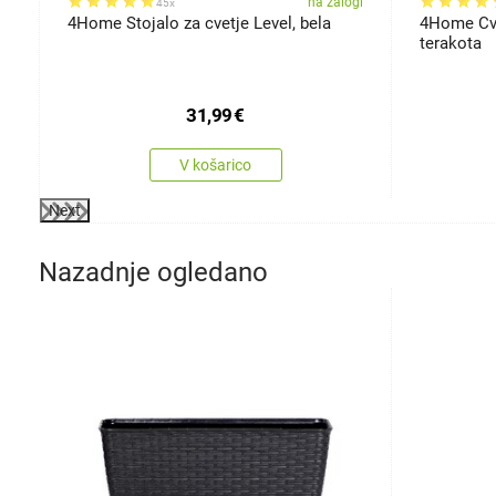
gi
na zalogi
45x
l
4Home Stojalo za cvetje Level, bela
4Home Cve
terakota
31,99
€
V košarico
Next
Nazadnje ogledano