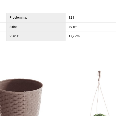
Prostornina:
12 l
Širina:
49 cm
Višina:
17,2 cm