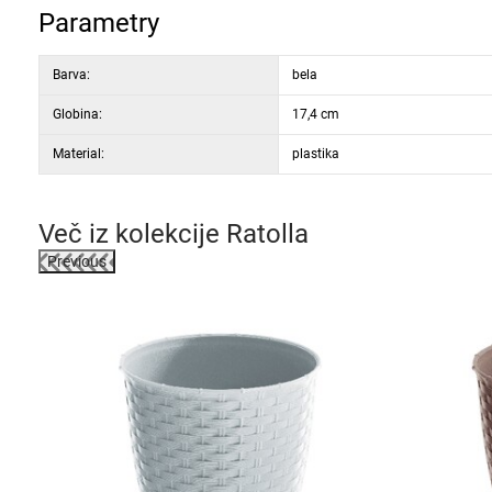
Parametry
Barva:
bela
Globina:
17,4 cm
Material:
plastika
Več iz kolekcije
Ratolla
Previous