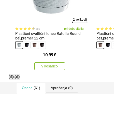
kosti
2 velikosti
ju
pri dobavitelju
30x
d
Plastični cvetlični lonec Ratolla Round
Plastični 
bel,premer 22 cm
bež,preme
10,99
€
V košarico
Next
Ocena
(61)
Vprašanja
(0)