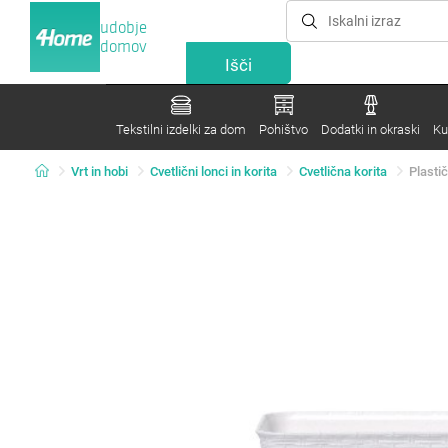
udobje
domov
Tekstilni izdelki za dom
Pohištvo
Dodatki in okraski
Ku
Vrt in hobi
Cvetlični lonci in korita
Cvetlična korita
Plastič