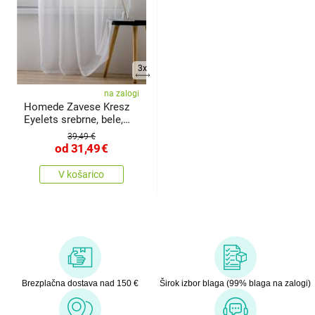
3x
na zalogi
Homede Zavese Kresz
Eyelets srebrne, bele,
140 x
39,49 €
od
31,49
€
V košarico
Brezplačna dostava nad 150 €
Širok izbor blaga (99% blaga na zalogi)