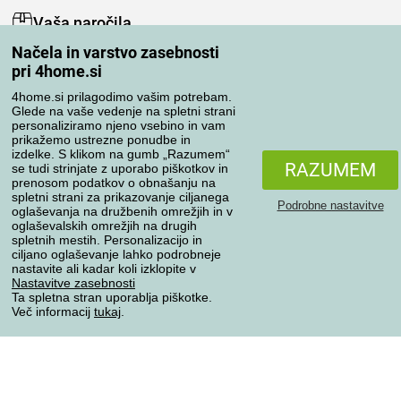
Vaša naročila
Načela in varstvo zasebnosti
Moj račun
pri 4home.si
Pregled naročil
Reklamacija
4home.si prilagodimo vašim potrebam.
Glede na vaše vedenje na spletni strani
Odstop od kupoprodajne pogodbe
personaliziramo njeno vsebino in vam
Pravila obdelave ocen
prikažemo ustrezne ponudbe in
izdelke. S klikom na gumb „Razumem“
RAZUMEM
se tudi strinjate z uporabo piškotkov in
Načini prevoza
prenosom podatkov o obnašanju na
spletni strani za prikazovanje ciljanega
Podrobne nastavitve
oglaševanja na družbenih omrežjih in v
oglaševalskih omrežjih na drugih
spletnih mestih. Personalizacijo in
Načini plačila
ciljano oglaševanje lahko podrobneje
nastavite ali kadar koli izklopite v
Nastavitve zasebnosti
Ta spletna stran uporablja piškotke.
Zanesljiva trgovina
Več informacij
tukaj
.
Varstvo osebnih podatkov