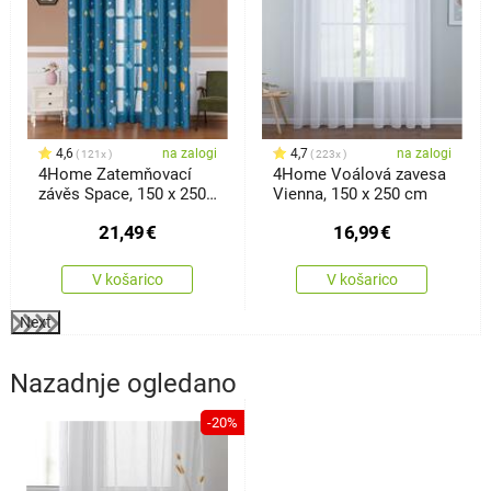
4,6
na zalogi
4,7
na zalogi
121x
223x
4Home Zatemňovací
4Home Voálová zavesa
závěs Space, 150 x 250
Vienna, 150 x 250 cm
cm
21,49
€
16,99
€
V košarico
V košarico
Next
Nazadnje ogledano
-20%