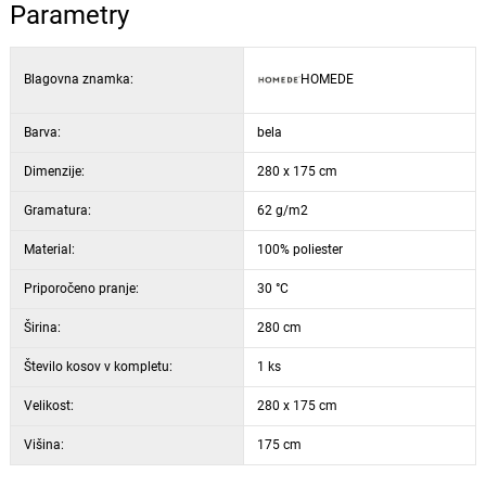
Parametry
Blagovna znamka:
HOMEDE
Barva:
bela
Dimenzije:
280 x 175 cm
Gramatura:
62 g/m2
Material:
100% poliester
Priporočeno pranje:
30 °C
Širina:
280 cm
Število kosov v kompletu:
1 ks
Velikost:
280 x 175 cm
Višina:
175 cm