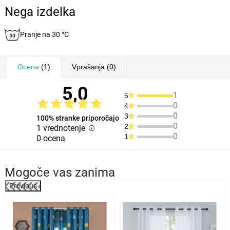
Nega izdelka
Pranje na 30 °C
Ocena
(1)
Vprašanja
(0)
5,0
1
5
0
4
0
3
100% stranke priporočajo
0
2
1 vrednotenje
0
1
0 ocena
Mogoče vas zanima
Previous
%