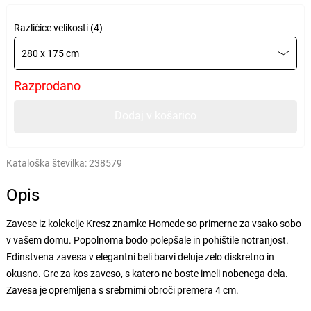
Različice velikosti (4)
280 x 175 cm
Razprodano
Dodaj v košarico
Kataloška številka:
238579
Opis
Zavese iz kolekcije Kresz znamke Homede so primerne za vsako sobo
v vašem domu. Popolnoma bodo polepšale in pohištile notranjost.
Edinstvena zavesa v elegantni beli barvi deluje zelo diskretno in
okusno. Gre za kos zaveso, s katero ne boste imeli nobenega dela.
Zavesa je opremljena s srebrnimi obroči premera 4 cm.