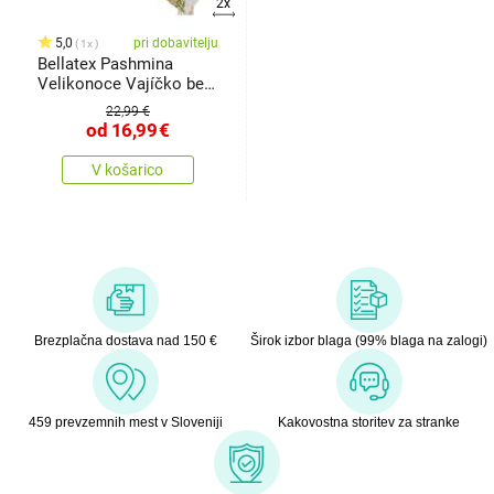
2x
5,0
pri dobavitelju
1x
Bellatex Pashmina
Velikonoce Vajíčko bež
, 100 x
22,99 €
od
16,99
€
V košarico
Brezplačna dostava nad 150 €
Širok izbor blaga (99% blaga na zalogi)
459 prevzemnih mest v Sloveniji
Kakovostna storitev za stranke