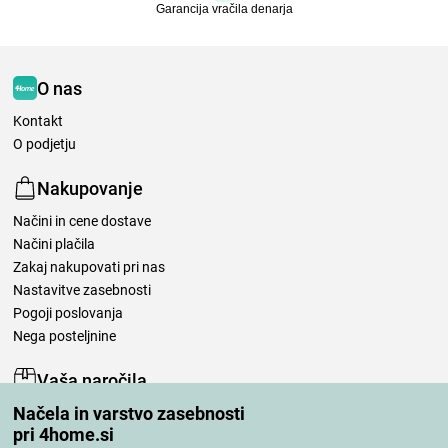
Garancija vračila denarja
O nas
Kontakt
O podjetju
Nakupovanje
Načini in cene dostave
Načini plačila
Zakaj nakupovati pri nas
Nastavitve zasebnosti
Pogoji poslovanja
Nega posteljnine
Vaša naročila
Načela in varstvo zasebnosti
Moj račun
pri 4home.si
Pregled naročil