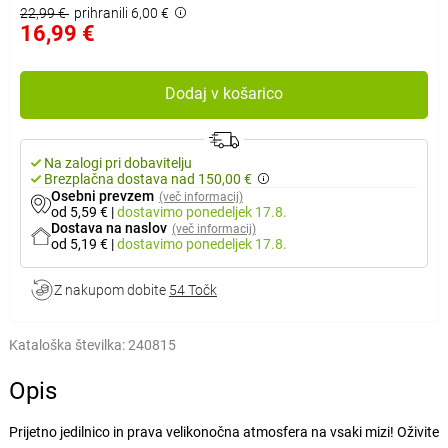
22,99 €
prihranili 6,00 €
16,99 €
Dodaj v košarico
Na zalogi pri dobavitelju
Brezplačna dostava nad 150,00 €
Osebni prevzem
(več informacij)
od 5,59 €
|
dostavimo
ponedeljek 17.8.
Dostava na naslov
(več informacij)
od 5,19 €
|
dostavimo
ponedeljek 17.8.
Z nakupom dobite
54 Točk
Kataloška številka:
240815
Opis
Prijetno jedilnico in prava velikonočna atmosfera na vsaki mizi! Oživite