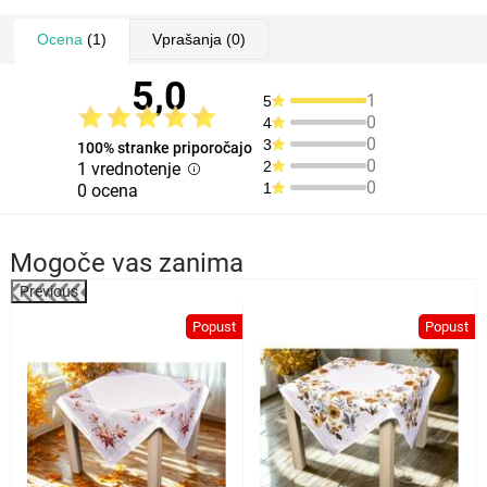
Ocena
(1)
Vprašanja
(0)
5,0
1
5
0
4
0
3
100% stranke priporočajo
0
2
1 vrednotenje
0
1
0 ocena
Mogoče vas zanima
Previous
%
Popust
Popust