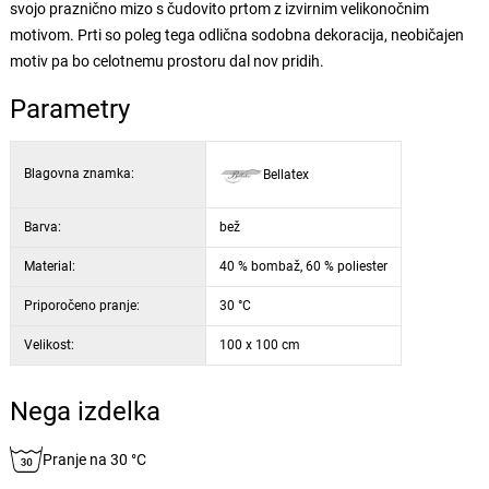
svojo praznično mizo s čudovito prtom z izvirnim velikonočnim
motivom. Prti so poleg tega odlična sodobna dekoracija, neobičajen
motiv pa bo celotnemu prostoru dal nov pridih.
Parametry
Blagovna znamka:
Bellatex
Barva:
bež
Material:
40 % bombaž, 60 % poliester
Priporočeno pranje:
30 °C
Velikost:
100 x 100 cm
Nega izdelka
Pranje na 30 °C