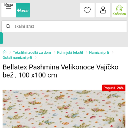
Menu
Košarica
Tekstilni izdelki za dom
Kuhinjski tekstil
Namizni prti
Ostali namizni prti
Bellatex Pashmina Velikonoce Vajíčko
bež , 100 x100 cm
Popust -26%