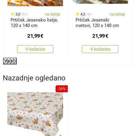
3,0
na zalogi
4,3
na zalogi
2x
3x
Prtiček Jesensko listje,
Prtiček Jesenski
120 x 140 cm
cvetovi, 120 x 140 cm
21,99
€
21,99
€
V košarico
V košarico
Next
Nazadnje ogledano
-26%